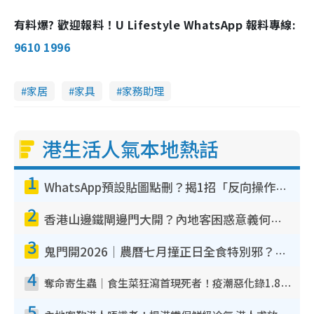
有料爆? 歡迎報料！U Lifestyle WhatsApp 報料專線:
9610 1996
家居
家具
家務助理
港生活人氣本地熱話
1
WhatsApp預設貼圖點刪？揭1招「反向操作」還原簡潔介面 附3步實測教學
2
香港山邊鐵閘邊門大開？內地客困惑意義何在！網民神回覆：呢種叫法理性防禦
3
鬼門開2026｜農曆七月撞正日全食特別邪？專家警告切忌做一事！揭4大禁忌+2招保平安
4
奪命寄生蟲｜食生菜狂瀉首現死者！疫潮惡化錄1.8萬宗病例 揭洗菜3大謬誤
5