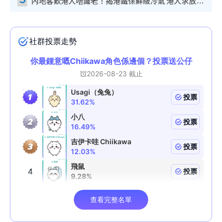
內地客歎港人唔識老！揭港鐵保鮮級冷氣 港人求放過：咪投訴