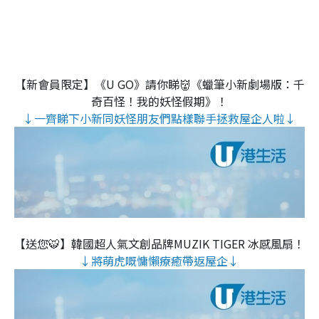
【新會員限定】《U GO》請你睇👹《蠟筆小新劇場版：千
奇百怪！我的妖怪假期》！
↓一齊睇下小新同妖怪朋友們點樣聯手拯救屋企人啦↓
【送您🐯】韓國超人氣文創品牌MUZIK TIGER 冰感風扇！
↓將萌虎嘅慵懶療癒帶返屋企↓