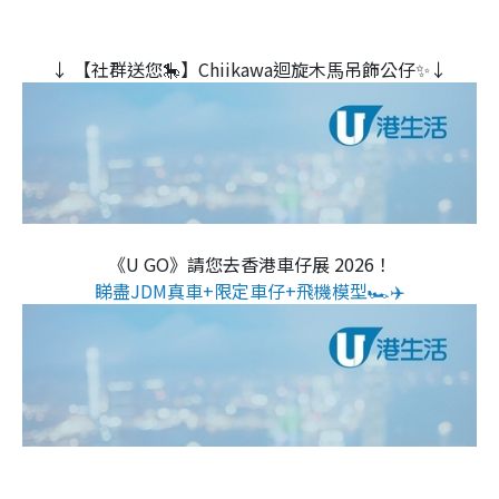
↓ 【社群送您🎠】Chiikawa迴旋木⾺吊飾公仔✨↓
《U GO》請您去香港車仔展 2026！
睇盡JDM真車+限定車仔+飛機模型🏎️✈️