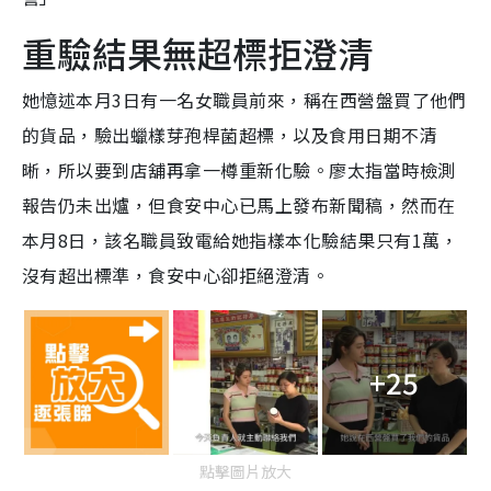
e
重驗結果無超標拒澄清
她憶述本月3日有一名女職員前來，稱在西營盤買了他們
的貨品，驗出蠟樣芽孢桿菌超標，以及食用日期不清
晰，所以要到店舖再拿一樽重新化驗。廖太指當時檢測
報告仍未出爐，但食安中心已馬上發布新聞稿，然而在
本月8日，該名職員致電給她指樣本化驗結果只有1萬，
沒有超出標準，食安中心卻拒絕澄清。
+25
點擊圖片放大