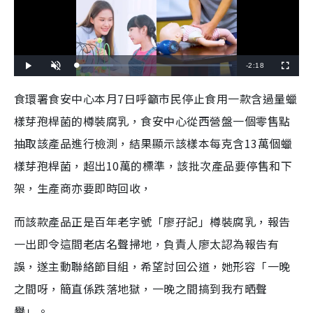
R
-
2:18
L
P
U
F
o
l
n
u
a
a
m
l
e
d
y
u
l
食環署食安中心本月7日呼籲市民停止食用一款含過量蠟
e
t
s
d
e
c
m
:
r
樣芽孢桿菌的樽裝腐乳，食安中心從西營盤一個零售點
2
e
3
e
a
.
n
4
抽取該產品進行檢測，結果顯示該樣本每克含13萬個蠟
8
i
%
樣芽孢桿菌，超出10萬的標準，該批次產品要停售和下
n
架，生產商亦要即時回收，
i
n
而該款產品正是百年老字號「廖孖記」樽裝腐乳，報告
g
一出即令這間老店名聲掃地，負責人廖太認為報告有
T
誤，遂主動聯絡節目組，希望討回公道，她形容「一晚
i
之間呀，簡直係跌落地獄，一晚之間搞到我冇晒聲
m
譽」。