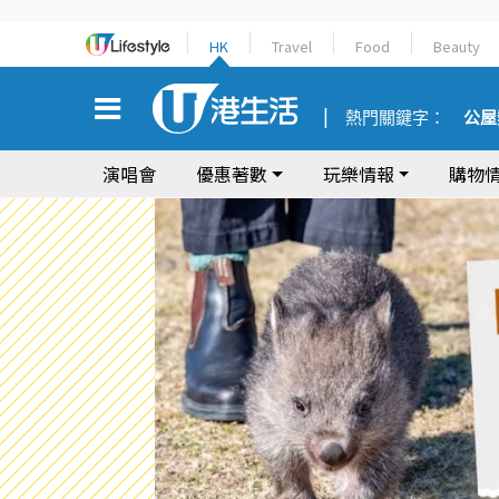
HK
Travel
Food
Beauty
熱門關鍵字：
公屋
演唱會
優惠著數
玩樂情報
購物