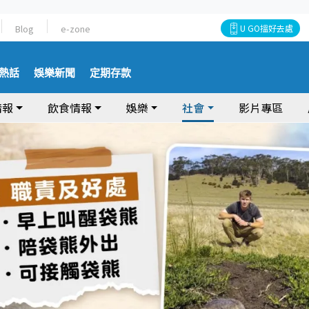
Blog
e-zone
U GO搵好去處
熱話
娛樂新聞
定期存款
情報
飲食情報
娛樂
社會
影片專區