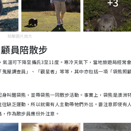
+3
點擊圖片放大
照顧員陪散步
，氣溫可下降至攝氏3至11度。寒冷天氣下，當地旅遊局經常
「鬼屋調查員」、「觀星者」等等，其中亦包括一項「袋熊照
起身叫醒袋熊，並帶袋熊一同散步活動。事實上，袋熊是澳洲
往往缺乏運動，所以就需有人主動帶牠們外出。要注意即使有
路，作為散步員應份外注意。