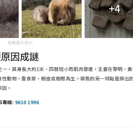
+4
點擊圖片放大
便原因成謎
物之一，其身長大約1米、四肢短小而肌肉發達，主要在黎明、黃
食性動物，靠食草、樹皮或樹根為生。袋熊的另一特點是排出
原因。
報料專線:
9610 1996