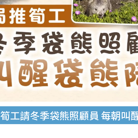
筍工請冬季袋熊照顧員 每朝叫