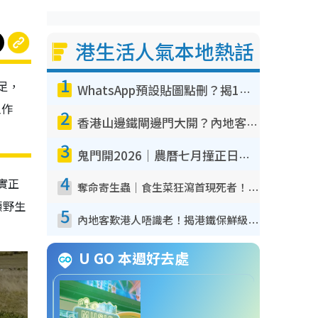
港生活人氣本地熱話
1
足，
WhatsApp預設貼圖點刪？揭1招「反向操作」還原簡潔介面 附3步實測教學
工作
2
香港山邊鐵閘邊門大開？內地客困惑意義何在！網民神回覆：呢種叫法理性防禦
3
鬼門開2026｜農曆七月撞正日全食特別邪？專家警告切忌做一事！揭4大禁忌+2招保平安
4
實正
奪命寄生蟲｜食生菜狂瀉首現死者！疫潮惡化錄1.8萬宗病例 揭洗菜3大謬誤
顧野生
5
內地客歎港人唔識老！揭港鐵保鮮級冷氣 港人求放過：咪投訴
U GO 本週好去處