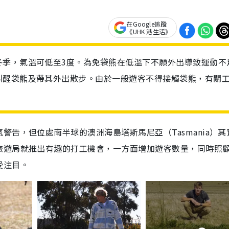
在Google追蹤
《UHK 港生活》
冬季，氣溫可低至3度。為免袋熊在低溫下不願外出導致運動不
叫醒袋熊及帶其外出散步。由於一般遊客不得接觸袋熊，有關
告，但位處南半球的澳洲海島塔斯馬尼亞（Tasmania）其
旅遊局就推出有趣的打工機會，一方面增加遊客數量，同時照
受注目。