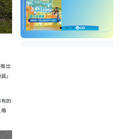
會推出
顧員」
特有的
人帶