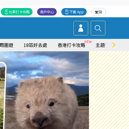
社群打卡攻略
商戶中心
下載 App
繁
简
周圍遊
18區好去處
香港打卡攻略
主題特集