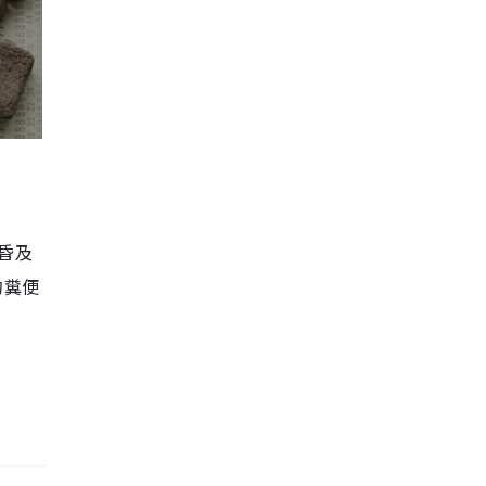
昏及
的糞便