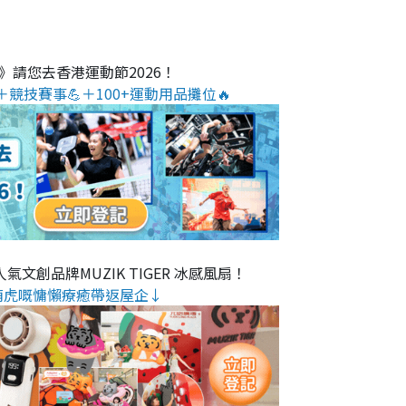
O》請您去香港運動節2026！
＋競技賽事💪＋100+運動用品攤位🔥
氣文創品牌MUZIK TIGER 冰感風扇！
萌虎嘅慵懶療癒帶返屋企↓