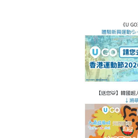
《U G
體驗新興運動💦
【送您🐯】韓國超人
↓將