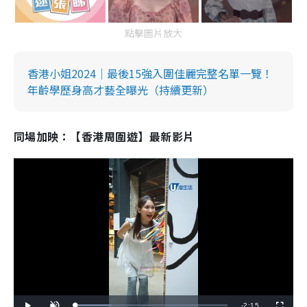
點擊圖片放大
香港小姐2024｜最後15強入圍佳麗完整名單一覽！
年齡學歷身高才藝全曝光（持續更新）
同場加映：【香港周圍遊】最新影片
R
-
2:15