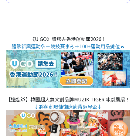
《U GO》請您去香港運動節2026！
體驗新興運動💦＋競技賽事💪＋100+運動用品攤位🔥
【送您🐯】韓國超人氣文創品牌MUZIK TIGER 冰感風扇！
↓將萌虎嘅慵懶療癒帶返屋企↓