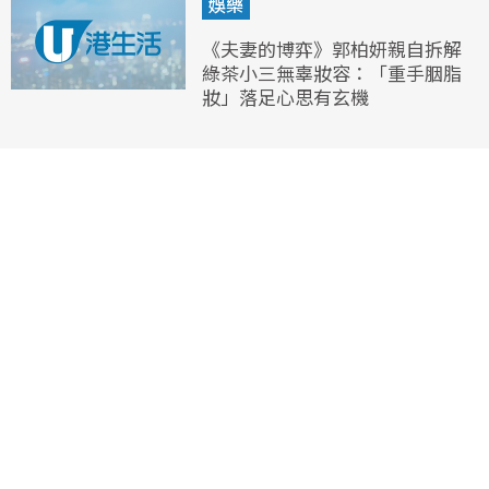
娛樂
《夫妻的博弈》郭柏妍親自拆解
綠茶小三無辜妝容：「重手胭脂
妝」落足心思有玄機