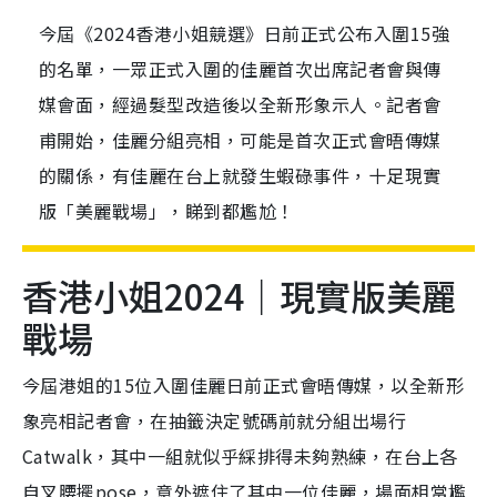
今屆《2024香港小姐競選》日前正式公布入圍15強
的名單，一眾正式入圍的佳麗首次出席記者會與傳
媒會面，經過髮型改造後以全新形象示人。記者會
甫開始，佳麗分組亮相，可能是首次正式會晤傳媒
的關係，有佳麗在台上就發生蝦碌事件，十足現實
版「美麗戰場」，睇到都尷尬！
香港小姐2024｜現實版美麗
戰場
今屆港姐的15位入圍佳麗日前正式會晤傳媒，以全新形
象亮相記者會，在抽籤決定號碼前就分組出場行
Catwalk，其中一組就似乎綵排得未夠熟練，在台上各
自叉腰擺pose，意外遮住了其中一位佳麗，場面相當尷