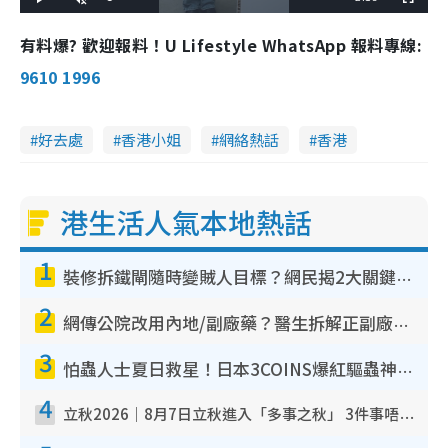
L
P
U
F
o
l
n
u
a
a
m
l
e
d
y
u
l
有料爆? 歡迎報料！U Lifestyle WhatsApp 報料專線:
e
t
s
d
e
c
m
:
r
9610 1996
2
e
4
e
a
.
n
0
0
i
%
好去處
香港小姐
網絡熱話
香港
n
i
港生活人氣本地熱話
n
g
1
T
裝修拆鐵閘隨時變賊人目標？網民揭2大關鍵用途：裝新式等於白裝？附新舊鐵閘分別
i
2
網傳公院改用內地/副廠藥？醫生拆解正副廠分別 揭4類人換藥隨時出事
m
3
e
怕蟲人士夏日救星！日本3COINS爆紅驅蟲神器$45起 1招「全程免觸碰」輕鬆搞定小強
4
立秋2026｜8月7日立秋進入「多事之秋」 3件事唔做得！專家教6招開運 清枱頭／銀包納氣接好運