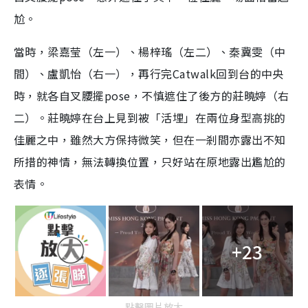
尬。
當時，梁嘉莹（左一）、楊梓瑤（左二）、秦冀雯（中
間）、盧凱怡（右一），再行完Catwalk回到台的中央
時，就各自叉腰擺pose，不慎遮住了後方的莊曉婷（右
二）。莊曉婷在台上見到被「活埋」在兩位身型高挑的
佳麗之中，雖然大方保持微笑，但在一剎間亦露出不知
所措的神情，無法轉換位置，只好站在原地露出尷尬的
表情。
+23
點擊圖片放大