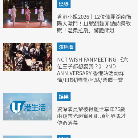
娛樂
香港小姐2026｜12位佳麗湖南衡
陽大激鬥！11號顏懿菲拋詩詞歌
賦「溫柔拉扇」驚艷師姐
演唱會
NCT WISH FANMEETING 《六
位王子都想娶我？》 2ND
ANNIVERSARY 香港站活動詳
情/日期/時間/地點/票價一覽
娛樂
資深演員黎彼得離世享年76歲
由鍾志光證實死訊 填詞界鬼才
傳奇落幕