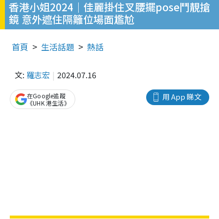
香港小姐2024｜佳麗掛住叉腰擺pose鬥靚搶
鏡 意外遮住隔籬位場面尷尬
首頁
生活話題
熱話
文:
羅志宏
2024.07.16
在Google追蹤
用 App 睇文
《UHK 港生活》