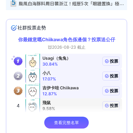
5
颱風白海豚料周日襲浙江！經歷5次「眼牆置換」極罕見 成登陸內地最長途颱風