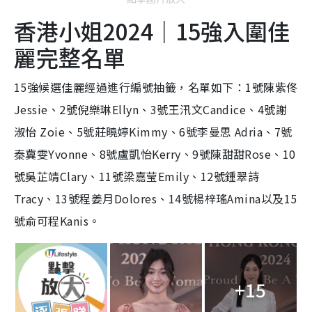
香港小姐2024｜15強入圍佳
麗完整名單
15強候選佳麗經過進行編號抽籤，名單如下：1號陳紫佟
Jessie、2號倪樂琳Ellyn、3號王汛文Candice、4號謝
淑怡 Zoie、5號莊曉婷Kimmy、6號李曼思 Adria、7號
秦冀雯Yvonne、8號盧凱怡Kerry、9號陳甜甜Rose、10
號吳芷靖Clary、11號梁嘉莹Emily、12號鍾翠詩
Tracy、13號程姜月Dolores、14號楊梓瑤Amina以及15
號俞可程Kanis。
+15