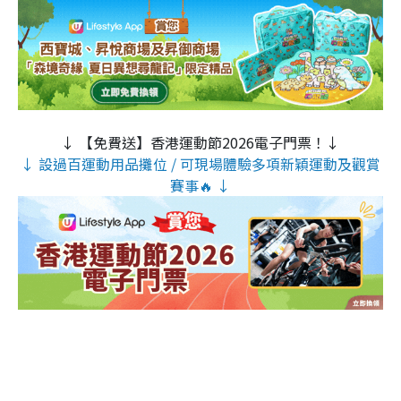
↓ 【免費送】香港運動節2026電子門票！↓
↓ 設過百運動用品攤位 / 可現場體驗多項新穎運動及觀賞
賽事🔥 ↓