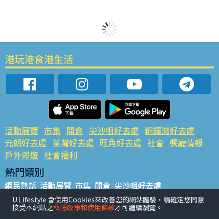
港玩港食港生活
活動展覽
市集
開倉
尖沙咀好去處
銅鑼灣好去處
元朗好去處
荃灣好去處
旺角好去處
社會
餐廳情報
戶外郊遊
社會福利
熱門類別
網民熱話
活動展覽
市集
開倉
尖沙咀好去處
銅鑼灣好去處
元朗好去處
荃灣好去處
旺角好去處
社會
U Lifestyle 會使用Cookies來改善您的網站體驗，請確定您同意
接受本網站之
私隱政策和使用條款
才可繼續瀏覽。
餐廳情報
戶外郊遊