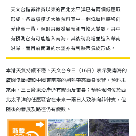
天文台指菲律賓以東的西北太平洋已有兩個低壓區
形成，各電腦模式大致預料其中一個低壓區將移向
菲律賓一帶，但對其後發展預測有較大變數，其中
有預測它有可能進入南海，其後稍為增並進入華南
沿岸，而目前南海的水溫亦有利熱帶氣旋形成。
本港天氣持續不穩。天文台今日（16日）表示受南海的
廣闊低壓槽和中國東南部的副熱帶高壓脊影響，預料未
來兩、三日廣東沿岸仍有驟雨及雷暴；預料現時位於西
北太平洋的低壓區會在未來一兩日大致移向菲律賓，但
隨後的發展及路徑仍有變數。