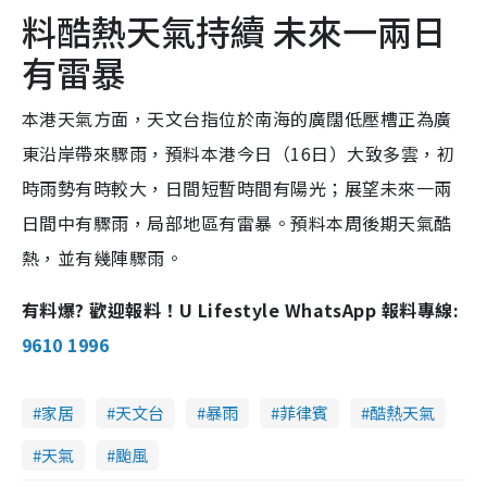
料酷熱天氣持續 未來一兩日
有雷暴
本港天氣方面，天文台指位於南海的廣闊低壓槽正為廣
東沿岸帶來驟雨，預料本港今日（16日）大致多雲，初
時雨勢有時較大，日間短暫時間有陽光；展望未來一兩
日間中有驟雨，局部地區有雷暴。預料本周後期天氣酷
熱，並有幾陣驟雨。
有料爆? 歡迎報料！U Lifestyle WhatsApp 報料專線:
9610 1996
家居
天文台
暴雨
菲律賓
酷熱天氣
天氣
颱風