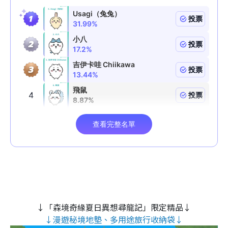
↓「森境奇緣夏日異想尋龍記」限定精品↓
↓漫遊秘境地墊、多用途旅行收納袋↓