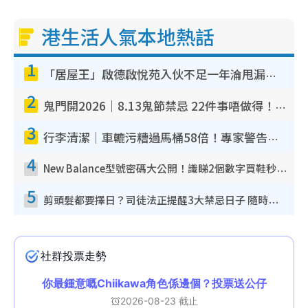
港生活人氣本地熱話
1
「居屋王」啟德啟悅苑入伙不足一年淪甩漏之王！插頭噴火花致大停電 多戶業主全屋家電報銷
2
鬼門開2026｜8.13鬼節禁忌 22件事唔做得！燒肉、刺身要少食？半夜勿吹口哨/打呢個電話
3
行李清潔｜車轆污糟過馬桶58倍！專家警告忌用酒精抹 教1招免污手除菌
4
New Balance型號密碼大公開！識睇2個數字買鞋秒知功能免中伏 附5大熱門鞋款
5
剪頭髮都要擇日？司徒法正提醒3大禁忌日子 隨時剪走財運！呢日剪髮恐「剪壽命」？