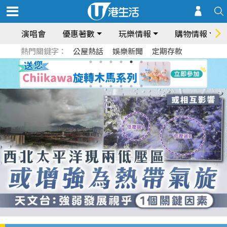
演唱會
優惠著數
玩樂情報
購物情報
熱門關鍵字：
公屋熱話
娛樂新聞
定期存款