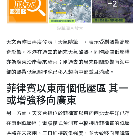
+2
點擊圖片放大
天文台昨日再度發表「天氣隨筆」，表示受副熱帶高壓
脊影響，本港在過去的周末天氣酷熱，同時廣闊低壓槽
亦為廣東沿岸帶來驟雨；剛過去的周末期間影響南海中
部的熱帶低氣壓昨晚已移入越南中部並且消散。
菲律賓以東兩個低壓區 其一
或增強移向廣東
另一方面，天文台指位於菲律賓以東的西北太平洋已存
在兩個低壓區；電腦模式預測其中較接近菲律賓的低壓
區將在未來兩、三日維持較低強度，並大致移向菲律賓