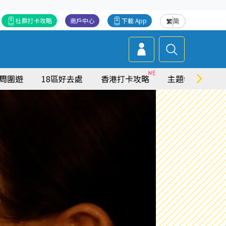
社群打卡攻略
商戶中心
下載 App
繁
简
周圍遊
18區好去處
香港打卡攻略
主題特集