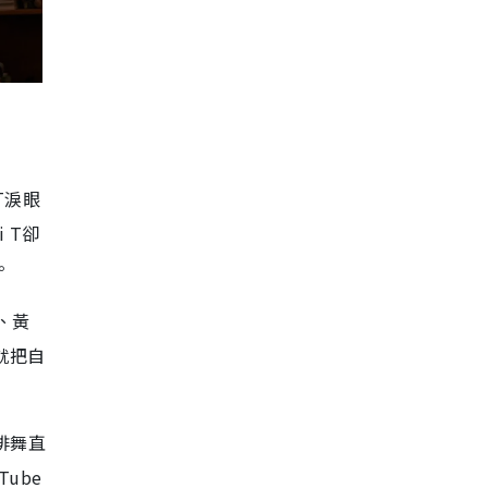
T淚眼
 T卻
。
逸、黃
就把自
排舞直
ube