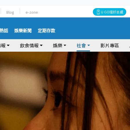
Blog
e-zone
U GO搵好去處
熱話
娛樂新聞
定期存款
情報
飲食情報
娛樂
社會
影片專區