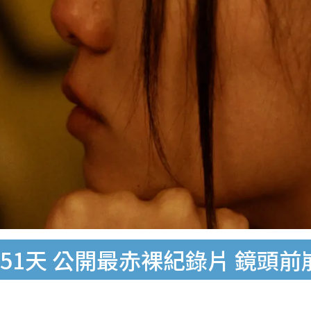
551天 公開最赤裸紀錄片 鏡頭