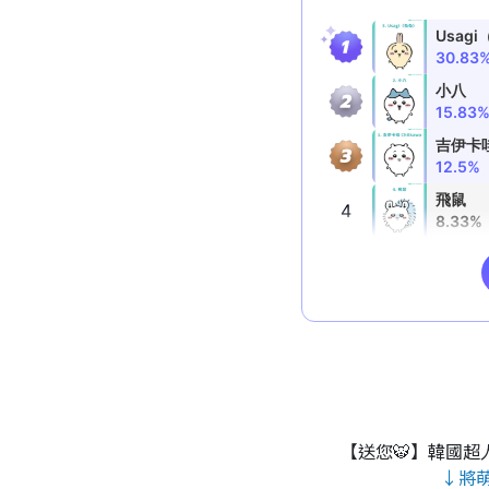
【送您🐯】韓國超人
↓將