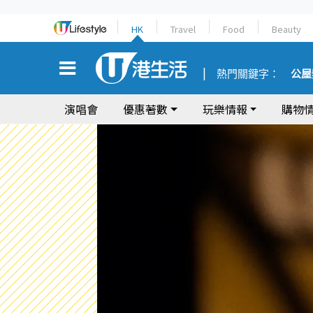
HK
Travel
Food
Beauty
熱門關鍵字：
公屋
演唱會
優惠著數
玩樂情報
購物