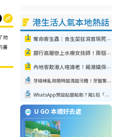
港生活人氣本地熱話
1
錄了她
奪命寄生蟲｜食生菜狂瀉首現死者！疫潮惡化錄1.8萬宗病例 揭洗菜3大謬誤
的畫
2
銀行高層戀上水療女技師！兩個月借128萬驚覺「沉船」沉落火海 揭背後疑似邪教操控賣淫
3
內地客歎港人唔識老！揭港鐵保鮮級冷氣 港人求放過：咪投訴
4
牙線棒亂用隨時越清越污糟！牙醫驚揭盲目過戶細菌恐致蛀牙：呢種先係日常真保養
5
WhatsApp預設貼圖點刪？揭1招「反向操作」還原簡潔介面 附3步實測教學
U GO 本週好去處