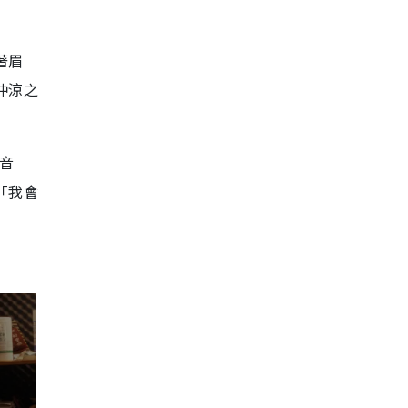
著眉
沖涼之
玩音
「我會