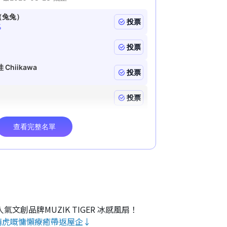
氣文創品牌MUZIK TIGER 冰感風扇！
萌虎嘅慵懶療癒帶返屋企↓