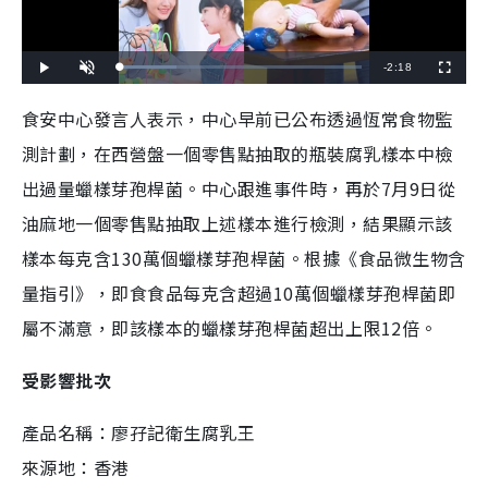
R
-
2:18
L
P
U
F
o
l
n
u
a
a
m
l
e
d
y
u
l
食安中心發言人表示，中心早前已公布透過恆常食物監
e
t
s
d
e
c
m
:
r
測計劃，在西營盤一個零售點抽取的瓶裝腐乳樣本中檢
2
e
3
e
a
.
n
4
出過量蠟樣芽孢桿菌。中心跟進事件時，再於7月9日從
8
i
%
油麻地一個零售點抽取上述樣本進行檢測，結果顯示該
n
樣本每克含130萬個蠟樣芽孢桿菌。根據《食品微生物含
i
量指引》，即食食品每克含超過10萬個蠟樣芽孢桿菌即
n
屬不滿意，即該樣本的蠟樣芽孢桿菌超出上限12倍。
g
T
受影響批次
i
產品名稱：廖孖記衛生腐乳王
m
e
來源地：香港