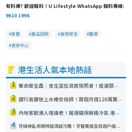
有料爆? 歡迎報料！U Lifestyle WhatsApp 報料專線:
9610 1996
家居
產品回收
食用安全
腹瀉
食安中心
港生活人氣本地熱話
1
奪命寄生蟲｜食生菜狂瀉首現死者！疫潮惡化錄1.8萬宗病例 揭洗菜3大謬誤
2
銀行高層戀上水療女技師！兩個月借128萬驚覺「沉船」沉落火海 揭背後疑似邪教操控賣淫
3
內地客歎港人唔識老！揭港鐵保鮮級冷氣 港人求放過：咪投訴
4
牙線棒亂用隨時越清越污糟！牙醫驚揭盲目過戶細菌恐致蛀牙：呢種先係日常真保養