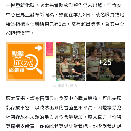
一樽重新化驗。廖太指當時檢測報告仍未出爐，但食安
中心已馬上發布新聞稿，然而在本月8日，該名職員致電
給她指樣本化驗結果只有1萬，沒有超出標準，食安中心
卻拒絕澄清。
+25
點擊圖片放大
廖太又指，該零售商曾向食安中心職員解釋，可能是腐
乳存放不當，以致驗出來的含菌量水平高，因蠟樣芽孢
桿菌存放在太熱的地方會令含量增加，廖太直言「你特
登攞嗰支嚟買，你係咪特登係針對我呢？你嚟到我店舖