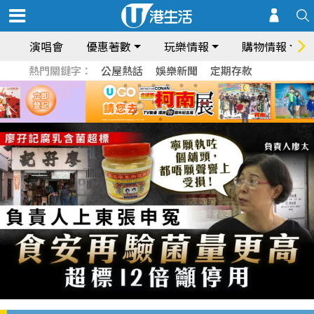
演唱會
優惠著數
玩樂情報
購物情報
熱門關鍵字：
公屋熱話
娛樂新聞
定期存款