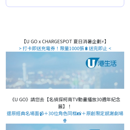
【U GO x CHARGESPOT 夏日消暑企劃⚡】
> 打卡即送充電券！限量1000張🔋送完即止 <
《U GO》請您去【名偵探柯南TV動畫播放30週年紀念
展】！
還原經典名場面📹＋30位角色同框📸＋原創限定感謝劇場
🍿