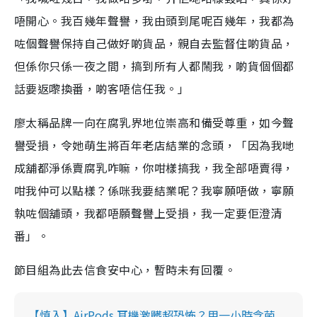
唔開心。我百幾年聲譽，我由頭到尾呢百幾年，我都為
咗個聲譽保持自己做好啲貨品，親自去監督住啲貨品，
但係你只係一夜之間，搞到所有人都鬧我，啲貨個個都
話要返嚟換番，啲客唔信任我。」
廖太稱品牌一向在腐乳界地位崇高和備受尊重，如今聲
譽受損，令她萌生將百年老店結業的念頭，「因為我哋
成舖都淨係賣腐乳咋嘛，你咁樣搞我，我全部唔賣得，
咁我仲可以點樣？係咪我要結業呢？我寧願唔做，寧願
執咗個舖頭，我都唔願聲譽上受損，我一定要佢澄清
番」。
節目組為此去信食安中心，暫時未有回覆。
【慎入】AirPods 耳機激髒超恐怖？用一小時含菌