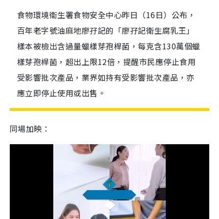
食物環境衞生署食物安全中心昨日（16日）公布，
百年老字號油麻地廖孖記的「廖孖記衛生腐乳王」
樣本被檢出含過量蠟樣芽孢桿菌，每克含130萬個蠟
樣芽孢桿菌，超出上限12倍，提醒市民應停止食用
受影響批次產品，業界如持有受影響批次產品，亦
應立即停止使用或出售。
同場加映：