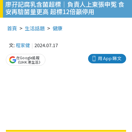
廖孖記腐乳含菌超標｜負責人上東張申冤 食
安再驗菌量更高 超標12倍籲停用
首頁
生活話題
健康
文:
程家健
2024.07.17
在Google追蹤
用 App 睇文
《UHK 港生活》