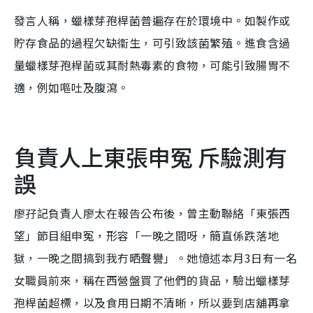
發言人稱，蠟樣芽孢桿菌普遍存在於環境中。如製作或
貯存食品的過程欠缺衞生，可引致該菌繁殖。進食含過
量蠟樣芽孢桿菌或其耐熱毒素的食物，可能引致腸胃不
適，例如嘔吐及腹瀉。
負責人上東張申冤 斥驗測有
誤
廖孖記負責人廖太在報告公布後，曾主動聯絡「東張西
望」節目組申冤，形容「一晚之間呀，簡直係跌落地
獄，一晚之間搞到我冇晒聲譽」。她憶述本月3日有一名
女職員前來，稱在西營盤買了他們的貨品，驗出蠟樣芽
孢桿菌超標，以及食用日期不清晰，所以要到店舖再拿