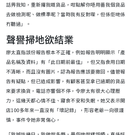
話畀我知，重新攞我嘅貨品，咁點解你唔用番我個貨品
去做檢測呢、做標準呢？當時我有反對㗎，但係佢哋係
冇聽過」。
聲譽掃地欲結業
廖太直指該份報告根本不正確，例如報告明明顯示「產
品名稱及資料」有「此日期前最佳」，但又指食用日期
不清晰，而且沒有圖片，認為報告應該要撤回。儘管報
告有疑點，但已造成影響，有顧客甚至拿已過期的貨品
來要求換貨，電話亦響個不停，令廖太有很大心理壓
力，這幾天都心情不佳、寢食不安和失眠。她又表示開
店100多年來一直沒有「壞記錄」，形容老爺一向很謹
慎，事件令她非常傷心，
「我喊咗幾日，我做咁多嘢，畀佢哋咁樣毀晒，真係好