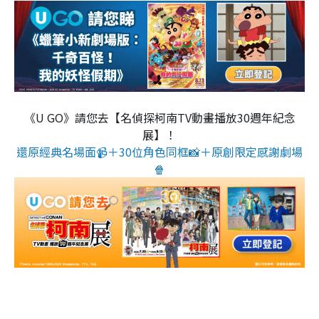
《U GO》請您去【名偵探柯南TV動畫播放30週年紀念
展】！
還原經典名場面📹＋30位角色同框📸＋原創限定感謝劇場
🍿