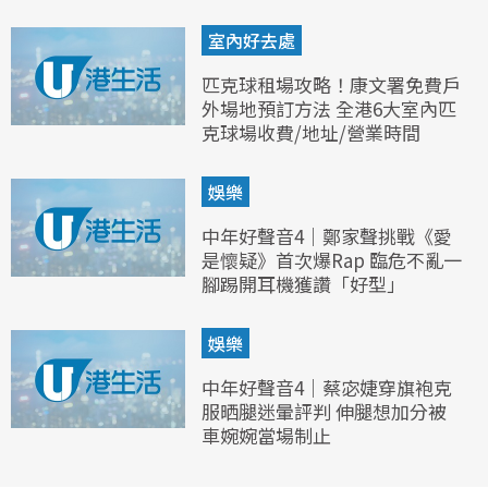
室內好去處
匹克球租場攻略！康文署免費戶
外場地預訂方法 全港6大室內匹
克球場收費/地址/營業時間
娛樂
中年好聲音4｜鄭家聲挑戰《愛
是懷疑》首次爆Rap 臨危不亂一
腳踢開耳機獲讚「好型」
娛樂
中年好聲音4｜蔡宓婕穿旗袍克
服晒腿迷暈評判 伸腿想加分被
車婉婉當場制止