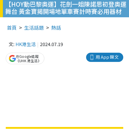
【HOY動巴黎奧運】花劍一姐陳諾思初登奧運
舞台 黃金寶揭開場地單車賽計時賽必用器材
首頁
生活話題
熱話
文:
HK港生活
2024.07.19
在Google追蹤
用 App 睇文
《UHK 港生活》