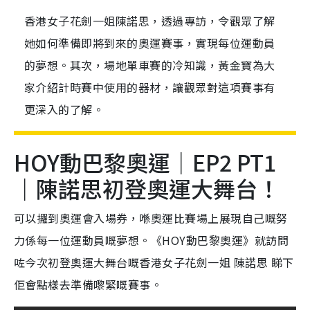
香港女子花劍一姐陳諾思，透過專訪，令觀眾了解
她如何準備即將到來的奧運賽事，實現每位運動員
的夢想。其次，場地單車賽的冷知識，黃金寶為大
家介紹計時賽中使用的器材，讓觀眾對這項賽事有
更深入的了解。
HOY動巴黎奧運｜EP2 PT1
｜陳諾思初登奧運大舞台！
可以攞到奧運會入場券，喺奧運比賽場上展現自己嘅努
力係每一位運動員嘅夢想。《HOY動巴黎奧運》就訪問
咗今次初登奧運大舞台嘅香港女子花劍一姐 陳諾思 睇下
佢會點樣去準備嚟緊嘅賽事。