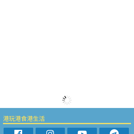
港玩港食港生活