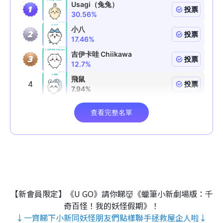
【新會員限定】《U GO》請你睇👹《蠟筆小新劇場版：千
奇百怪！我的妖怪假期》！
↓一齊睇下小新同妖怪朋友們點樣聯手拯救屋企人啦↓