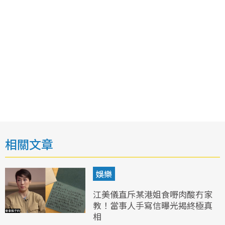
相關文章
娛樂
江美儀直斥某港姐食嘢肉酸冇家
教！當事人手寫信曝光揭終極真
相