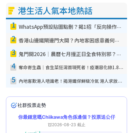
港生活人氣本地熱話
1
WhatsApp預設貼圖點刪？揭1招「反向操作」還原簡潔介面 附3步實測教學
2
香港山邊鐵閘邊門大開？內地客困惑意義何在！網民神回覆：呢種叫法理性防禦
3
鬼門開2026｜農曆七月撞正日全食特別邪？專家警告切忌做一事！揭4大禁忌+2招保平安
4
奪命寄生蟲｜食生菜狂瀉首現死者！疫潮惡化錄1.8萬宗病例 揭洗菜3大謬誤
5
內地客歎港人唔識老！揭港鐵保鮮級冷氣 港人求放過：咪投訴