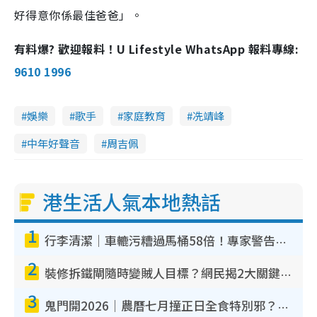
好得意你係最佳爸爸」。
有料爆? 歡迎報料！U Lifestyle WhatsApp 報料專線:
9610 1996
娛樂
歌手
家庭教育
冼靖峰
中年好聲音
周吉佩
港生活人氣本地熱話
1
行李清潔｜車轆污糟過馬桶58倍！專家警告忌用酒精抹 教1招免污手除菌
2
裝修拆鐵閘隨時變賊人目標？網民揭2大關鍵用途：裝新式等於白裝？附新舊鐵閘分別
3
鬼門開2026｜農曆七月撞正日全食特別邪？專家警告切忌做一事！揭4大禁忌+2招保平安