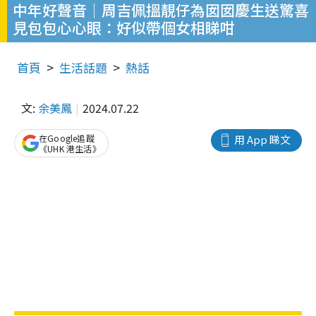
中年好聲音│周吉佩搵靚仔為囡囡慶生送驚喜
見包包心心眼：好似帶個女相睇咁
首頁
生活話題
熱話
文:
余美鳳
2024.07.22
在Google追蹤
用 App 睇文
《UHK 港生活》