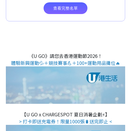
《U GO》請您去香港運動節2026！
體驗新興運動💦＋競技賽事💪＋100+運動用品攤位🔥
【U GO x CHARGESPOT 夏日消暑企劃⚡】
> 打卡即送充電券！限量1000張🔋送完即止 <