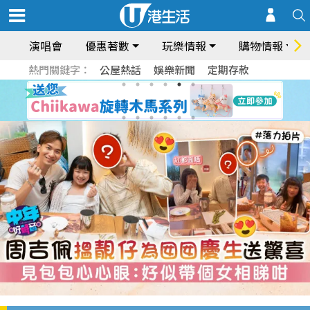
演唱會
優惠著數
玩樂情報
購物情報
熱門關鍵字：
公屋熱話
娛樂新聞
定期存款