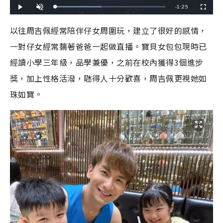
R
-
1:25
L
P
U
F
o
l
n
u
a
a
m
l
e
d
y
u
l
以往周吉佩經常陪伴仔女周圍玩，建立了很好的感情，
e
t
s
d
e
c
m
:
r
一對仔女經常黐著爸爸一起做直播。寶貝女包包現時已
4
e
2
e
a
.
n
3
經讀小學三年級，品學兼優，之前在校內獲得3個進步
5
i
%
獎，加上性格活潑，𠱁得人十分歡喜，周吉佩更視她如
n
珠如寶。
i
n
g
T
i
m
e