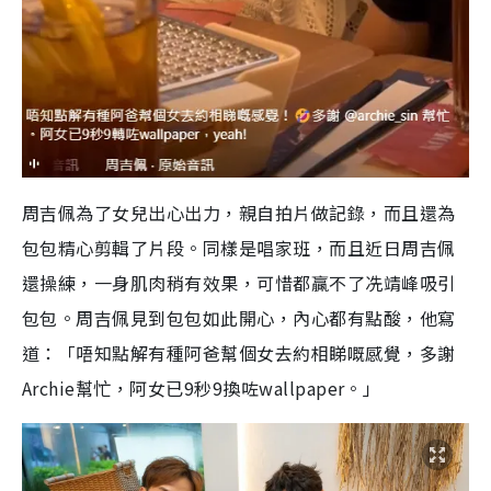
周吉佩為了女兒出心出力，親自拍片做記錄，而且還為
包包精心剪輯了片段。同樣是唱家班，而且近日周吉佩
還操練，一身肌肉稍有效果，可惜都贏不了冼靖峰吸引
包包。周吉佩見到包包如此開心，內心都有點酸，他寫
道：「唔知點解有種阿爸幫個女去約相睇嘅感覺，多謝
Archie幫忙，阿女已9秒9換咗wallpaper。」