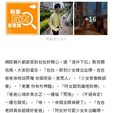
+16
點擊圖片放大
網民睇片都感受到包包好開心，還「落井下石」取笑周
吉佩，大家的留言，「
包包，即刻少女樣出左嚟，吉吉
爸爸係咁話死囉 依個笑容，激死人」、「少女懷春嘅感
覺」、「老竇 你有冇呷醋」、「阿女甜到講唔到嘢」、
「爸爸心情非常忐忑，一邊嗌『死咯』，（不過肯定）
一邊在甜笑」、「唉。。。依個女婿做硬了」、「吉吉
老師真係超級好爸爸」、「阿女好可愛少女未出曬嚟。