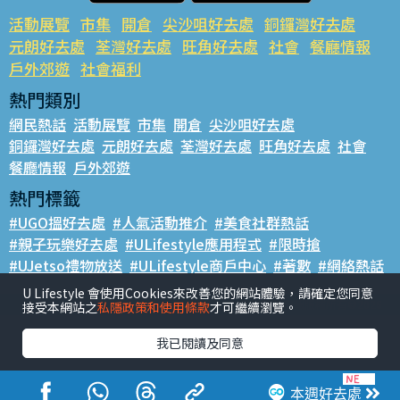
活動展覽
市集
開倉
尖沙咀好去處
銅鑼灣好去處
元朗好去處
荃灣好去處
旺角好去處
社會
餐廳情報
戶外郊遊
社會福利
熱門類別
網民熱話
活動展覽
市集
開倉
尖沙咀好去處
銅鑼灣好去處
元朗好去處
荃灣好去處
旺角好去處
社會
餐廳情報
戶外郊遊
熱門標籤
#UGO搵好去處
#人氣活動推介
#美食社群熱話
#親子玩樂好去處
#ULifestyle應用程式
#限時搶
#UJetso禮物放送
#ULifestyle商戶中心
#著數
#網絡熱話
U Lifestyle 會使用Cookies來改善您的網站體驗，請確定您同意
香港經濟日報版權所有©2026
接受本網站之
私隱政策和使用條款
才可繼續瀏覽。
我已閱讀及同意
本週好去處