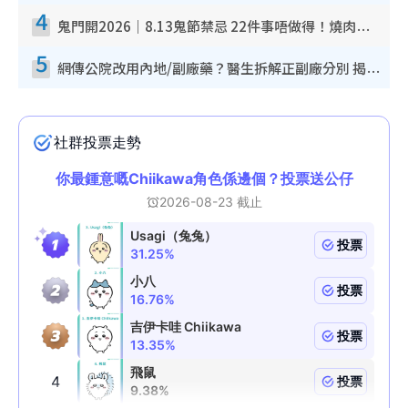
4
鬼門開2026｜8.13鬼節禁忌 22件事唔做得！燒肉、刺身要少食？半夜勿吹口哨/打呢個電話
5
網傳公院改用內地/副廠藥？醫生拆解正副廠分別 揭4類人換藥隨時出事