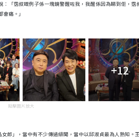
他說︰「霑叔嘅例子係一塊鏡警醒咗我，我醒係因為睇到佢，霑
都會痛。」
+12
點擊圖片放大
晶女郎」，當中有不少傳過緋聞，當中以邱淑貞最為人熟知。