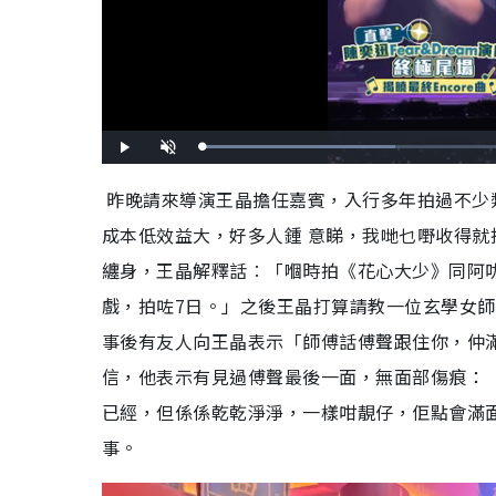
L
P
U
o
l
n
a
a
m
d
y
u
昨晚請來導演王晶擔任嘉賓，入行多年拍過不少
e
t
d
e
:
成本低效益大，好多人鍾 意睇，我哋乜嘢收得
4
2
.
3
纏身，王晶解釋話︰「嗰時拍《花心大少》同阿
5
%
戲，拍咗7日。」之後王晶打算請教一位玄學女
事後有友人向王晶表示「師傅話傅聲跟住你，仲
信，他表示有見過傅聲最後一面，無面部傷痕：
已經，但係係乾乾淨淨，一樣咁靚仔，佢點會滿
事。