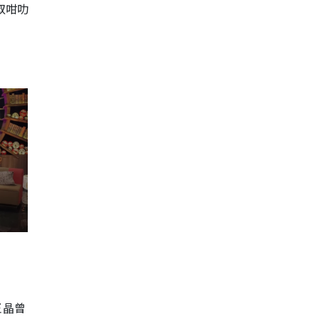
叔咁叻
王晶曾