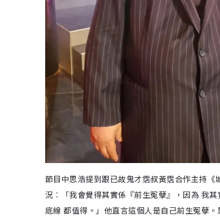
節目中思浩提到跟已故鬼才霑叔黃霑合作主持《
況︰「我會覺得其實係『前生冤孽』，因為 我
底線 都值得。」他直言這個人是自己前生冤孽。