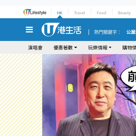
HK
Travel
Food
Beauty
熱門關鍵字：
公屋
演唱會
優惠著數
玩樂情報
購物