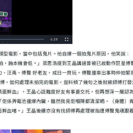
R
-
1:25
F
u
l
e
l
類型電影，當中包括鬼片。他自爆一個拍鬼片原因，他笑說︰
s
c
m
r
就拍，蝕本機會低。」梁思浩提到王晶講過曾被已故動作巨星傅
e
e
a
n
叻、汪禹、傅聲 好老友，成日一齊玩。傅聲撞車出事時仲拍緊
i
師傅，如何處理未拍完的電影，豈料傾了幾句之後就被師傅打發
n
滿面鮮血」，王晶心諗難度好友有事要交托，但再想深一層認
i
「佢係畀電池撞爆內臟，雖然我見佢嗰陣都清潔晒，（身體）
n
面鮮血啫。」王晶後續亦沒有找師傅再處理被指遭傅聲鬼魂跟
g
T
i