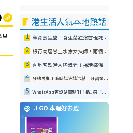
港生活人氣本地熱話
1
靈異
奪命寄生蟲｜食生菜狂瀉首現死者！疫潮惡化錄1.8萬宗病例 揭洗菜3大謬誤
2
銀行高層戀上水療女技師！兩個月借128萬驚覺「沉船」沉落火海 揭背後疑似邪教操控賣淫
3
內地客歎港人唔識老！揭港鐵保鮮級冷氣 港人求放過：咪投訴
4
牙線棒亂用隨時越清越污糟！牙醫驚揭盲目過戶細菌恐致蛀牙：呢種先係日常真保養
5
WhatsApp預設貼圖點刪？揭1招「反向操作」還原簡潔介面 附3步實測教學
U GO 本週好去處