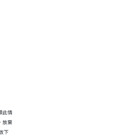
類此情
，放棄
放下