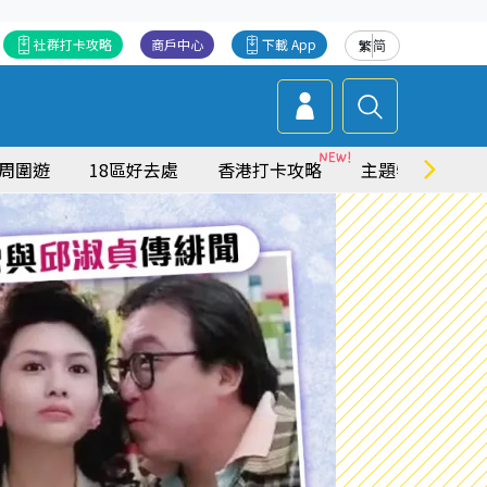
社群打卡攻略
商戶中心
下載 App
繁
简
周圍遊
18區好去處
香港打卡攻略
主題特集