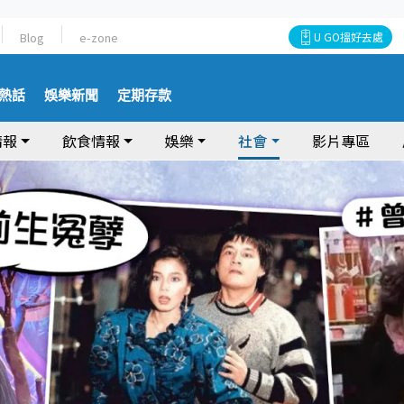
Blog
e-zone
U GO搵好去處
熱話
娛樂新聞
定期存款
情報
飲食情報
娛樂
社會
影片專區