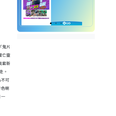
「鬼片
聲亡靈
我套新
走。
為不可
青色喇
着一