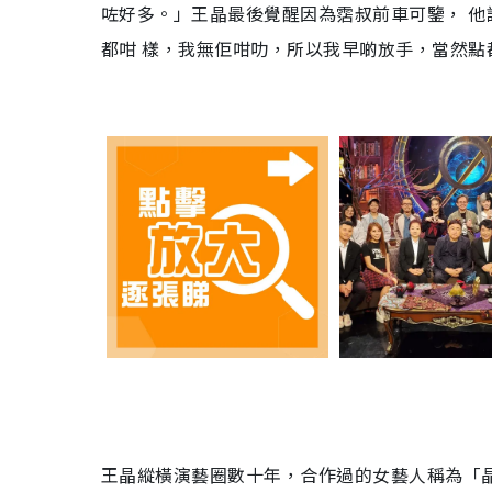
咗好多。」王晶最後覺醒因為霑叔前車可鑒， 
都咁 樣，我無佢咁叻，所以我早啲放手，當然點
王晶縱橫演藝圈數十年，合作過的女藝人稱為「