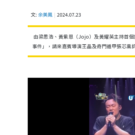
文:
余美鳳
2024.07.23
由梁思浩、黃紫恩（Jojo）及黃耀英主持首
事件」，請來嘉賓導演王晶及奇門遁甲張芯熏