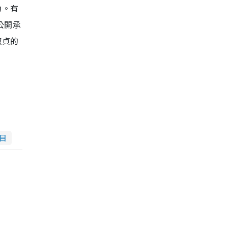
力。有
公開承
淑貞的
目