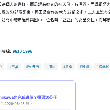
因為個人的喜好，而是認為她真的有天份、有潛質，而且很努
過的53部電影裏，與王晶合作的就有22部之多。二人並沒有
》訪問中暗示過曾與圈中一位名叫「豆豆」的女星交往，而邱
報料專線:
9610 1996
台
王晶
梁思浩
演員
黃霑
緋聞
綜藝節