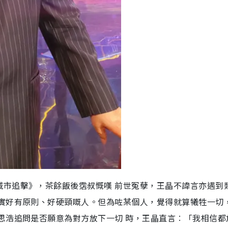
城市追擊》，茶餘飯後霑叔慨嘆 前世冤孽，王晶不諱言亦遇到
其實好有原則、好硬頸嘅人。但為咗某個人，覺得就算犧牲一切
思浩追問是否願意為對方放下一切 時，王晶直言︰「我相信都