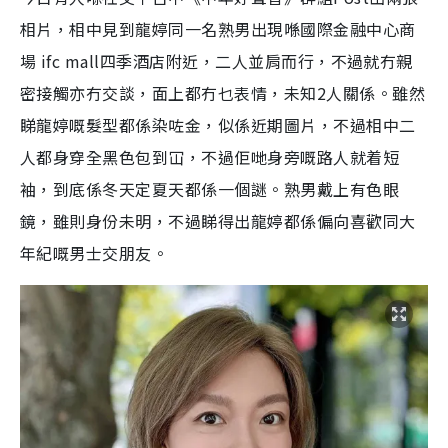
d
e
c
m
:
r
相片，相中見到龍婷同一名熟男出現喺國際金融中心商
4
e
2
e
a
.
n
3
場 ifc mall四季酒店附近，二人並肩而行，不過就冇親
5
i
%
密接觸亦冇交談，面上都冇乜表情，未知2人關係。雖然
n
睇龍婷嘅髮型都係染咗金，似係近期圖片，不過相中二
i
人都身穿全黑色包到冚，不過佢哋身旁嘅路人就着短
n
袖，到底係冬天定夏天都係一個謎。熟男戴上有色眼
g
鏡，雖則身份未明，不過睇得出龍婷都係偏向喜歡同大
T
年紀嘅男士交朋友。
i
m
e