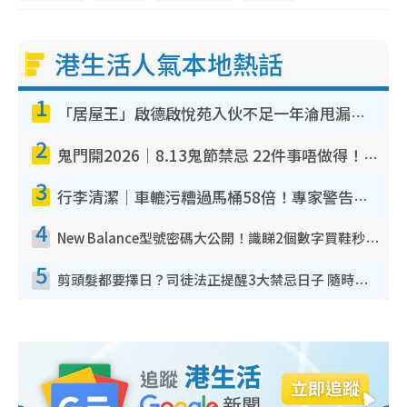
港生活人氣本地熱話
1
「居屋王」啟德啟悅苑入伙不足一年淪甩漏之王！插頭噴火花致大停電 多戶業主全屋家電報銷
2
鬼門開2026｜8.13鬼節禁忌 22件事唔做得！燒肉、刺身要少食？半夜勿吹口哨/打呢個電話
3
行李清潔｜車轆污糟過馬桶58倍！專家警告忌用酒精抹 教1招免污手除菌
4
New Balance型號密碼大公開！識睇2個數字買鞋秒知功能免中伏 附5大熱門鞋款
5
剪頭髮都要擇日？司徒法正提醒3大禁忌日子 隨時剪走財運！呢日剪髮恐「剪壽命」？