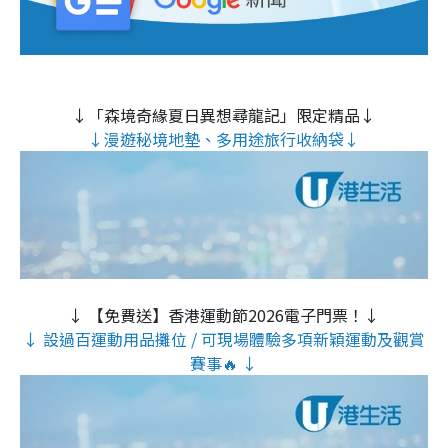
↓「森境奇緣夏日異想尋龍記」限定精品↓
↓漫遊秘境地墊、多用途旅行收納袋↓
↓ 【免費送】香港運動節2026電子門票！↓
↓ 設過百運動用品攤位 / 可現場體驗多項新穎運動及觀賞
賽事🔥 ↓