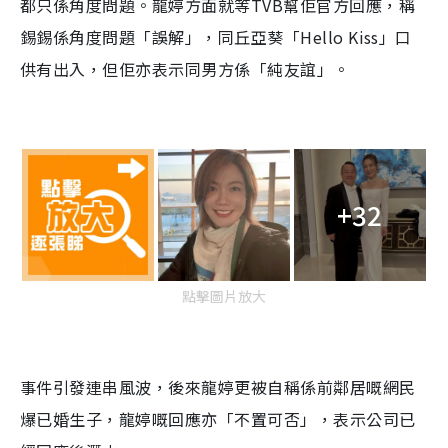
都只係角度問題。龍婷方面就等TVB幫佢官方回應，稱
錫錫係角度問題「誤解」，同丘亞葵「Hello Kiss」口
供有出入，但佢亦表示同男方係「純友誼」。
+32
點擊圖片放大
事件引發連串風波，後來龍婷更被自稱係前鄰居嘅網民
爆已婚生子，龍婷嘅回應亦「不置可否」，表示公司已