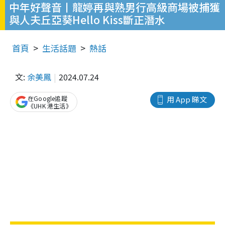
中年好聲音丨龍婷再與熟男行高級商場被捕獲
與人夫丘亞葵Hello Kiss斷正潛水
首頁
生活話題
熱話
文:
余美鳳
2024.07.24
在Google追蹤
用 App 睇文
《UHK 港生活》