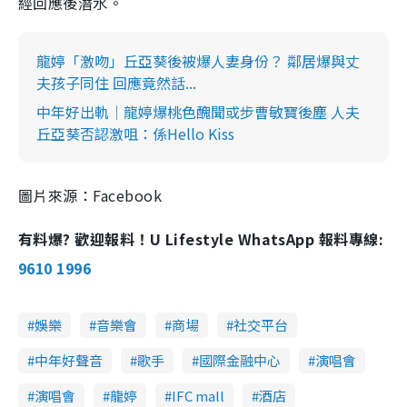
經回應後潛水。
龍婷「激吻」丘亞葵後被爆人妻身份？ 鄰居爆與丈
夫孩子同住 回應竟然話...
中年好出軌│龍婷爆桃色醜聞或步曹敏寶後塵 人夫
丘亞葵否認激咀：係Hello Kiss
圖片來源：Facebook
有料爆? 歡迎報料！U Lifestyle WhatsApp 報料專線:
9610 1996
娛樂
音樂會
商場
社交平台
中年好聲音
歌手
國際金融中心
演唱會
演唱會
龍婷
IFC mall
酒店