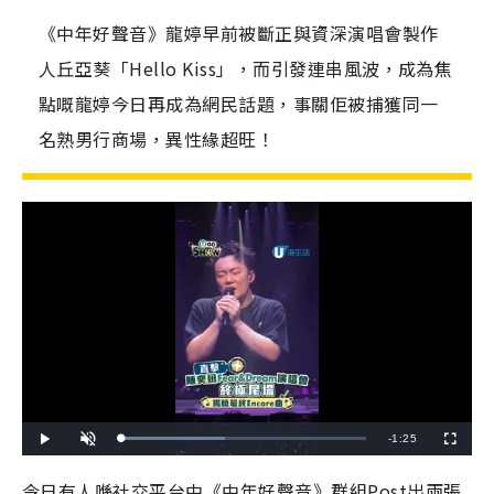
《中年好聲音》龍婷早前被斷正與資深演唱會製作
人丘亞葵「Hello Kiss」，而引發連串風波，成為焦
點嘅龍婷今日再成為網民話題，事關佢被捕獲同一
名熟男行商場，異性緣超旺！
R
-
1:25
L
P
U
F
o
l
n
u
a
a
m
l
e
d
y
u
l
今日有人喺社交平台中《中年好聲音》群組Post出兩張
e
t
s