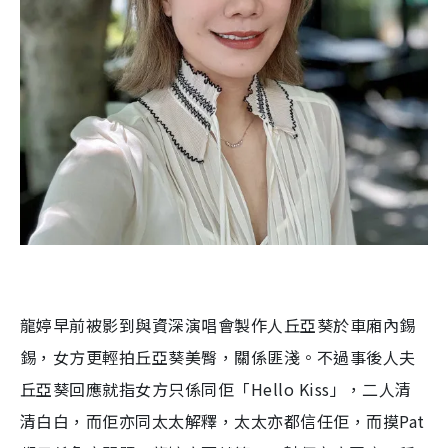
龍婷早前被影到與資深演唱會製作人丘亞葵於車廂內錫
錫，女方更輕拍丘亞葵美臀，關係匪淺。不過事後人夫
丘亞葵回應就指女方只係同佢「Hello Kiss」，二人清
清白白，而佢亦同太太解釋，太太亦都信任佢，而摸Pat