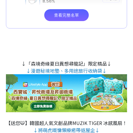
↓「森境奇緣夏日異想尋龍記」限定精品↓
↓漫遊秘境地墊、多用途旅行收納袋↓
【送您🐯】韓國超人氣文創品牌MUZIK TIGER 冰感風扇！
↓將萌虎嘅慵懶療癒帶返屋企↓