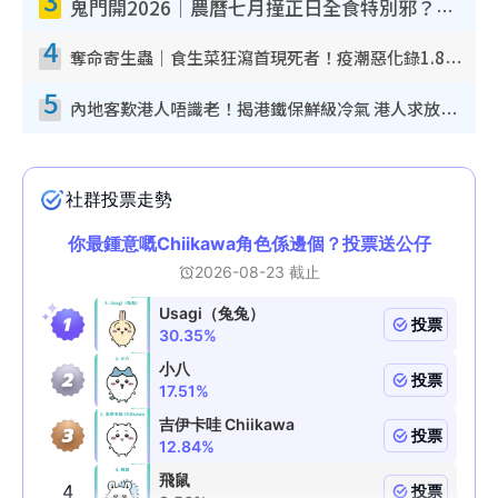
鬼門開2026｜農曆七月撞正日全食特別邪？專家警告切忌做一事！揭4大禁忌+2招保平安
4
奪命寄生蟲｜食生菜狂瀉首現死者！疫潮惡化錄1.8萬宗病例 揭洗菜3大謬誤
5
內地客歎港人唔識老！揭港鐵保鮮級冷氣 港人求放過：咪投訴