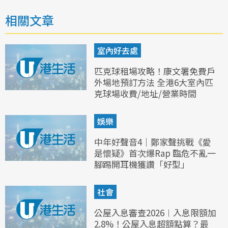
相關文章
室內好去處
匹克球租場攻略！康文署免費戶
外場地預訂方法 全港6大室內匹
克球場收費/地址/營業時間
娛樂
中年好聲音4｜鄭家聲挑戰《愛
是懷疑》首次爆Rap 臨危不亂一
腳踢開耳機獲讚「好型」
社會
公屋入息審查2026︱入息限額加
2.8%！公屋入息超額點算？最