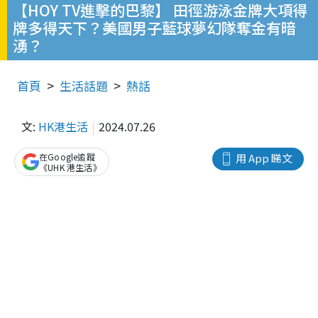
【HOY TV進擊的巴黎】 田徑游泳金牌大項得
牌多得天下？美國男子藍球夢幻隊奪金有暗
湧？
首頁
生活話題
熱話
文:
HK港生活
2024.07.26
在Google追蹤
用 App 睇文
《UHK 港生活》