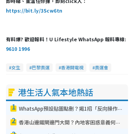
即時睇、重溫任你揀，即刻click入：
https://bit.ly/3Scw6tn
有料爆? 歡迎報料！U Lifestyle WhatsApp 報料專線:
9610 1996
女生
巴黎奧運
香港開電視
奧運會
港生活人氣本地熱話
1
WhatsApp預設貼圖點刪？揭1招「反向操作」還原簡潔介面 附3步實測教學
2
香港山邊鐵閘邊門大開？內地客困惑意義何在！網民神回覆：呢種叫法理性防禦
3