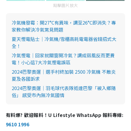
點擊圖片放大
冷氣機發霉：開27°C有異味，調至26°C即消失？專
家教你解決冷氣常見問題
夏天慳電貼士｜冷氣機/雪櫃高耗電電器省錢招式大
全！
冷氣慳電｜回家就關窗開冷氣？調成弱風反而更費
電！小心這7大冷氣慳電誤區
2024巴黎奧運│選手村終加裝 2500 冷氣機 不敵炎
夏及各國訴求
2024巴黎奧運｜羽毛球代表隊抵達巴黎「被入鄉隨
俗」 感受市內無冷氣國情
有料爆? 歡迎報料！U Lifestyle WhatsApp 報料專線:
9610 1996