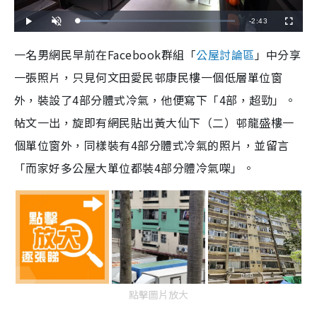
R
-
2:43
L
P
U
F
o
l
n
u
a
a
m
l
e
d
y
u
l
一名男網民早前在Facebook群組「
公屋討論區
」中分享
e
t
s
d
e
c
m
:
r
一張照片，只見何文田愛民邨康民樓一個低層單位窗
1
e
9
e
a
.
n
8
外，裝設了4部分體式冷氣，他便寫下「4部，超勁」。
8
i
%
帖文一出，旋即有網民貼出黃大仙下（二）邨龍盛樓一
n
個單位窗外，同樣裝有4部分體式冷氣的照片，並留言
i
「而家好多公屋大單位都裝4部分體冷氣㗎」。
n
g
T
i
m
e
點擊圖片放大