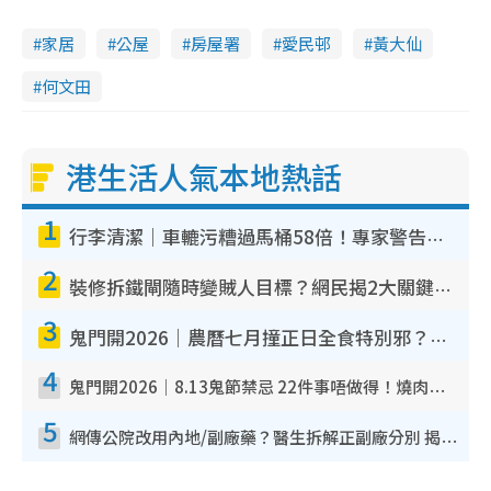
家居
公屋
房屋署
愛民邨
黃大仙
何文田
港生活人氣本地熱話
1
行李清潔｜車轆污糟過馬桶58倍！專家警告忌用酒精抹 教1招免污手除菌
2
裝修拆鐵閘隨時變賊人目標？網民揭2大關鍵用途：裝新式等於白裝？附新舊鐵閘分別
3
鬼門開2026｜農曆七月撞正日全食特別邪？專家警告切忌做一事！揭4大禁忌+2招保平安
4
鬼門開2026｜8.13鬼節禁忌 22件事唔做得！燒肉、刺身要少食？半夜勿吹口哨/打呢個電話
5
網傳公院改用內地/副廠藥？醫生拆解正副廠分別 揭4類人換藥隨時出事