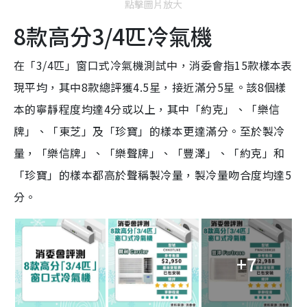
點擊圖片放大
8款高分3/4匹冷氣機
在「3/4匹」窗口式冷氣機測試中，消委會指15款樣本表
現平均，其中8款總評獲4.5星，接近滿分5星。該8個樣
本的寧靜程度均達4分或以上，其中「約克」、「樂信
牌」、「東芝」及「珍寶」的樣本更達滿分。至於製冷
量，「樂信牌」、「樂聲牌」、「豐澤」、「約克」和
「珍寶」的樣本都高於聲稱製冷量，製冷量吻合度均達5
分。
+7