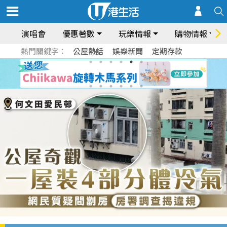
演唱會
優惠著數
玩樂情報
購物情報
熱門關鍵字：
公屋熱話
娛樂新聞
定期存款