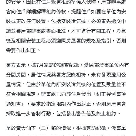
的安全，因此在住戶簽署租約準備入伙時，屋邨辦事處
會向住戶詳細解釋租約條款，提醒住戶如要在單位內安
裝或更改任何裝置，包括安裝冷氣機，必須事先遞交申
請並獲屋邨辦事處書面批准，才可進行有關工程，冷氣
機及相關安裝工程必須遵照房屋署的規格及指引，否則
需要作出糾正。
署方表示，據7月家訪的調查紀錄，愛民邨涉事單位內有
分間房間，居住情況與署方紀錄相符，未有發現濫用公
屋情況。但由於單位內所安裝冷氣機的位置及數量並不
符合相關規定，辦事處已向該住戶發出「糾正違例事項
通知書」，要求於指定限期內作出糾正，否則房屋署會
採取進一步管制行動，包括發出警告信及終止租約。
至於黃大仙下（二）邨的情況，根據家訪紀錄，涉事單