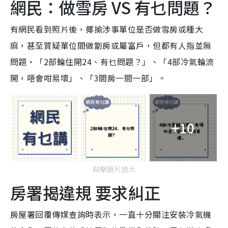
網民：做雪房 VS 有乜問題？
有網民看到照片後，揶揄涉事單位是否做雪房或種大
麻，甚至質疑單位間做劏房或屬富戶，但都有人指並無
問題，「2部輪住開24、有乜問題？」、「4部冷氣輪流
開，唔會咁易壞」、「3間房一間一部」。
+10
點擊圖片放大
房署揭違規 要求糾正
房屋署回覆傳媒查詢時表示，一直十分關注安裝冷氣機