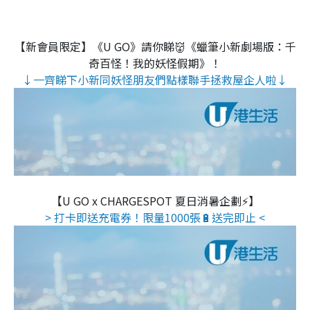
【新會員限定】《U GO》請你睇👹《蠟筆小新劇場版：千
奇百怪！我的妖怪假期》！
↓一齊睇下小新同妖怪朋友們點樣聯手拯救屋企人啦↓
【U GO x CHARGESPOT 夏日消暑企劃⚡】
> 打卡即送充電券！限量1000張🔋送完即止 <