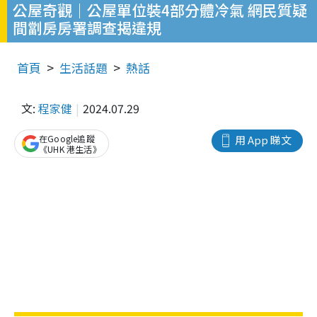
公屋奇觀｜公屋單位裝4部分體冷氣 網民質疑
間劏房房署調查揭違規
首頁
生活話題
熱話
文:
程家健
2024.07.29
在Google追蹤
用 App 睇文
《UHK 港生活》