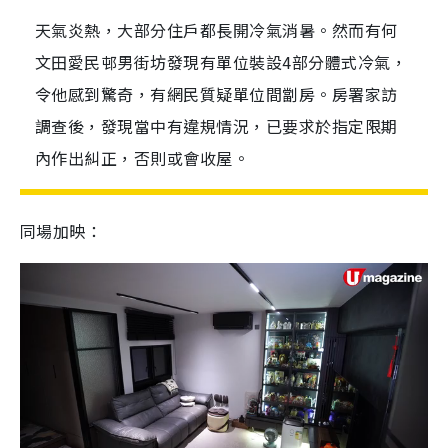
天氣炎熱，大部分住戶都長開冷氣消暑。然而有何
文田愛民邨男街坊發現有單位裝設4部分體式冷氣，
令他感到驚奇，有網民質疑單位間劏房。房署家訪
調查後，發現當中有違規情況，已要求於指定限期
內作出糾正，否則或會收屋。
同場加映：