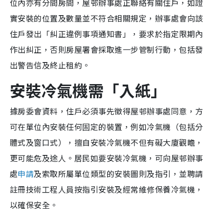
位內亦有分間房間，屋邨辦事處正聯絡有關住戶，如證
實安裝的位置及數量並不符合相關規定，辦事處會向該
住戶發出「糾正違例事項通知書」，要求於指定限期內
作出糾正，否則房屋署會採取進一步管制行動，包括發
出警告信及終止租約。
安裝冷氣機需「入紙」
據房委會資料，住戶必須事先徵得屋邨辦事處同意，方
可在單位內安裝任何固定的裝置，例如冷氣機（包括分
體式及窗口式），擅自安裝冷氣機不但有礙大廈觀瞻，
更可能危及途人。居民如要安裝冷氣機，可向屋邨辦事
處
申請
及索取所屬單位類型的安裝圖則及指引，並聘請
註冊技術工程人員按指引安裝及經常維修保養冷氣機，
以確保安全。