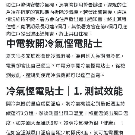
如住戶違例安裝冷氣機，房署會採用警告辦法，違規的住
戶須在指定的寬限期內拆除冷氣機。若發出警告後，違規
情況維持不變，署方會向住戶發出遷出通知書，終止其租
住權。寬限期最長可達5個月，其後署方會在第6個月月底
向住戶發出遷出通知書，終止其租住權。
中電教開冷氣慳電貼士
夏天很多家庭都會開冷氣消暑，為何別人長期開冷氣，
電費卻會比自己便宜？中電分享開冷氣慳電貼士，從檢
測效能、選購到使用冷氣機都可以達至省電。
冷氣慳電貼士｜1. 測試效能
開冷氣機前量度房間溫度，將冷氣機設定到最低溫度持
續運行3分鐘，然後測量出風口溫度，將室溫減出風口溫
度，如差距大至攝氏8度，證明冷氣機仍很「健康」 ；
但如室溫減風口溫度差距少於攝氏8度，就可能需要換