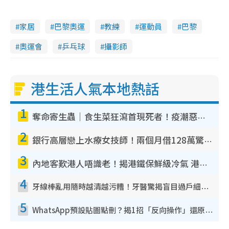
家居
巴黎奧運
教練
運動員
巴黎
奧運會
乒乓球
攝影師
港生活人氣本地熱話
1
奪命寄生蟲｜食生菜狂瀉首現死者！疫潮惡化錄1.8萬宗病例 揭洗菜3大謬誤
2
銀行高層戀上水療女技師！兩個月借128萬驚覺「沉船」沉落火海 揭背後疑似邪教操控賣淫
3
內地客歎港人唔識老！揭港鐵保鮮級冷氣 港人求放過：咪投訴
4
牙線棒亂用隨時越清越污糟！牙醫驚揭盲目過戶細菌恐致蛀牙：呢種先係日常真保養
5
WhatsApp預設貼圖點刪？揭1招「反向操作」還原簡潔介面 附3步實測教學