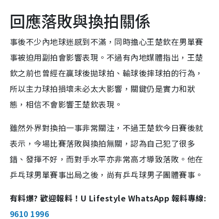
回應落敗與換拍關係
事後不少內地球迷感到不滿，同時擔心王楚欽在男單賽
事被迫用副拍會影響表現。不過有內地媒體指出，王楚
欽之前也曾經在贏球後拋球拍、輸球後摔球拍的行為，
所以主力球拍損壞未必太大影響，關鍵仍是實力和狀
態，相信不會影響王楚欽表現。
雖然外界對換拍一事非常關注，不過王楚欽今日賽後就
表示，今場比賽落敗與換拍無關，認為自己犯了很多
錯、發揮不好，而對手水平亦非常高才導致落敗。他在
乒乓球男單賽事出局之後，尚有乒乓球男子團體賽事。
有料爆? 歡迎報料！U Lifestyle WhatsApp 報料專線:
9610 1996