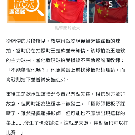
+5
點擊圖片放大
從網傳的片段所見，教練肖戰發現後撿起被踩斷的球
拍，當時仍在拍照時王楚欽並未知情。該球拍為王楚欽
的主力球拍，當他發現球拍受損後不禁動怒詢問教練：
「不能舉報他嗎？」他更嘗試上前找涉攝影師理論，而
肖戰則擋下並嘗試安撫徒弟。
事後王楚欽承認該情況令自己有點失控，相信對方並非
故意，但同時認為這種事不該發生，「攝影師把板子踩
斷了，雖然是奧運攝影師，但可能也不應該出現這樣的
舉止......發生了也沒辦法，這就是天意，用副板也可以打
比賽。」