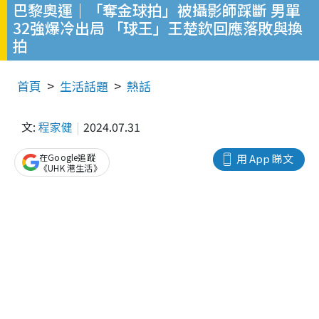
巴黎奧運｜「奪金球拍」被攝影師踩斷 男單
32強爆冷出局 「球王」王楚欽回應落敗與換
拍
首頁
生活話題
熱話
文:
程家健
2024.07.31
在Google追蹤
用 App 睇文
《UHK 港生活》