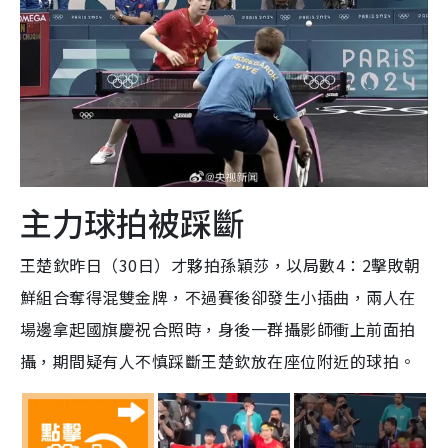
i
m
e
主力球拍被踩斷
王楚欽昨日（30日）才夥拍孫穎莎，以局數4：2擊敗朝
鮮組合奪得混雙金牌，不過賽後卻發生小插曲，兩人在
場邊拿起國旗慶祝合照時，身後一群攝影師衝上前面拍
攝，期間疑有人不慎踩斷王楚欽放在座位附近的球拍。