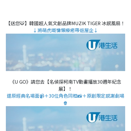
【送您🐯】韓國超人氣文創品牌MUZIK TIGER 冰感風扇！
↓將萌虎嘅慵懶療癒帶返屋企↓
《U GO》請您去【名偵探柯南TV動畫播放30週年紀念
展】！
還原經典名場面📹＋30位角色同框📸＋原創限定感謝劇場
🍿