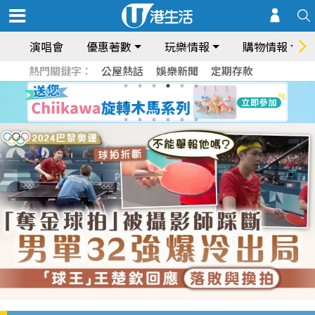
演唱會
優惠著數
玩樂情報
購物情報
熱門關鍵字：
公屋熱話
娛樂新聞
定期存款