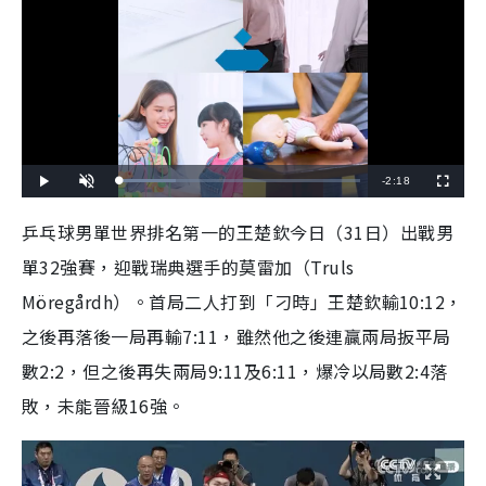
R
-
2:18
L
P
U
F
o
l
n
u
a
a
m
l
e
d
y
u
l
乒乓球男單世界排名第一的王楚欽今日（31日）出戰男
e
t
s
d
e
c
m
:
r
單32強賽，迎戰瑞典選手的莫雷加（Truls
2
e
3
e
a
.
n
4
Möregårdh）。首局二人打到「刁時」王楚欽輸10:12，
8
i
%
之後再落後一局再輸7:11，雖然他之後連贏兩局扳平局
n
數2:2，但之後再失兩局9:11及6:11，爆冷以局數2:4落
i
敗，未能晉級16強。
n
g
T