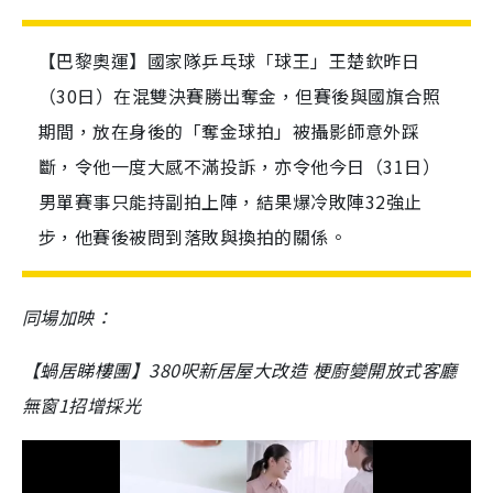
【巴黎奧運】國家隊乒乓球「球王」王楚欽昨日
（30日）在混雙決賽勝出奪金，但賽後與國旗合照
期間，放在身後的「奪金球拍」被攝影師意外踩
斷，令他一度大感不滿投訴，亦令他今日（31日）
男單賽事只能持副拍上陣，結果爆冷敗陣32強止
步，他賽後被問到落敗與換拍的關係。
同場加映：
【蝸居睇樓團】380呎新居屋大改造 梗廚變開放式客廳
無窗1招增採光