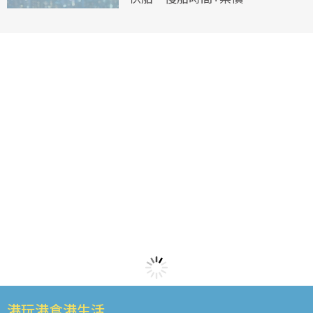
港玩港食港生活