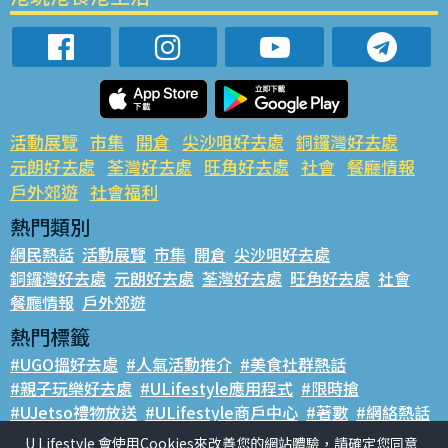
活動展覽
市集
開倉
尖沙咀好去處
銅鑼灣好去處
元朗好去處
荃灣好去處
旺角好去處
社會
餐廳情報
戶外郊遊
社會福利
熱門類別
網民熱話
活動展覽
市集
開倉
尖沙咀好去處
銅鑼灣好去處
元朗好去處
荃灣好去處
旺角好去處
社會
餐廳情報
戶外郊遊
熱門標籤
#UGO搵好去處
#人氣活動推介
#美食社群熱話
#親子玩樂好去處
#ULifestyle應用程式
#限時搶
#UJetso禮物放送
#ULifestyle商戶中心
#著數
#網絡熱話
U Lifestyle 會使用Cookies來改善您的網站體驗，請確定您同意