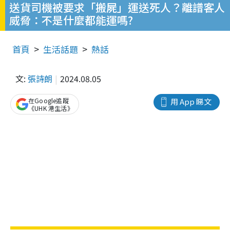
送貨司機被要求「搬屍」運送死人？離譜客人
威脅：不是什麼都能運嗎?
首頁
生活話題
熱話
文:
張詩朗
2024.08.05
在Google追蹤
用 App 睇文
《UHK 港生活》