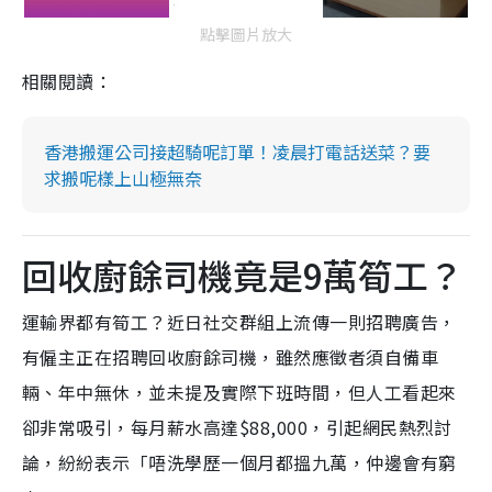
點擊圖片放大
相關閱讀：
香港搬運公司接超騎呢訂單！凌晨打電話送菜？要
求搬呢樣上山極無奈
回收廚餘司機竟是9萬筍工？
運輸界都有筍工？近日社交群組上流傳一則招聘廣告，
有僱主正在招聘回收廚餘司機，雖然應徵者須自備車
輛、年中無休，並未提及實際下班時間，但人工看起來
卻非常吸引，每月薪水高達$88,000，引起網民熱烈討
論，紛紛表示「唔洗學歷一個月都搵九萬，仲邊會有窮