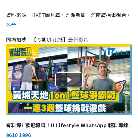
資料來源：HKET圖片庫，九派新聞，河南廣播電視台，
抖音
同場加映：【今期Chill抵】最新影片
P
l
a
有料爆? 歡迎報料！U Lifestyle WhatsApp 報料專線:
y
9610 1996