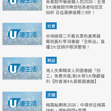
長者超市優惠懶人包2026︱全港
9大連鎖超市樂悠咭長者咭低至
88折 百佳惠康逢周三9折！
社會
央視揭發二手舊衣黑色產業鏈
霉斑舊衫零消毒變「全新品」直
播3大促銷字眼須警惕！
熱話
港人失業瞞家人到圖書館「扮
工」免費充電/斟水等5大隱藏福
利【附香港4大最靚圖書館】
交通
梅窩船期表2026｜中環來往梅窩
快船、慢船時間+票價