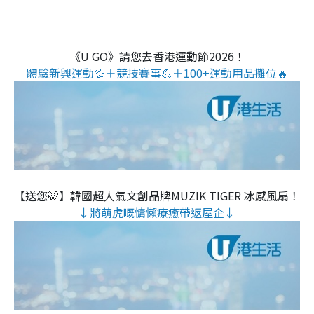
《U GO》請您去香港運動節2026！
體驗新興運動💦＋競技賽事💪＋100+運動用品攤位🔥
【送您🐯】韓國超人氣文創品牌MUZIK TIGER 冰感風扇！
↓將萌虎嘅慵懶療癒帶返屋企↓