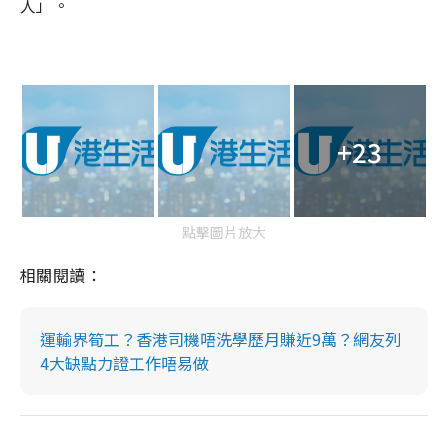
人」。
+23
點擊圖片放大
相關閱讀：
運輸界筍工？香港司機唔洗學歷月賺近9萬？網友列
4大缺點力證工作唔易做