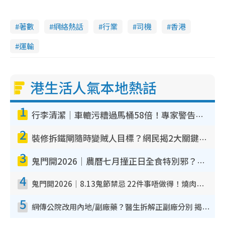
V
著數
網絡熱話
行業
司機
香港
i
運輸
d
e
港生活人氣本地熱話
o
1
行李清潔｜車轆污糟過馬桶58倍！專家警告忌用酒精抹 教1招免污手除菌
2
裝修拆鐵閘隨時變賊人目標？網民揭2大關鍵用途：裝新式等於白裝？附新舊鐵閘分別
3
鬼門開2026｜農曆七月撞正日全食特別邪？專家警告切忌做一事！揭4大禁忌+2招保平安
4
鬼門開2026｜8.13鬼節禁忌 22件事唔做得！燒肉、刺身要少食？半夜勿吹口哨/打呢個電話
5
網傳公院改用內地/副廠藥？醫生拆解正副廠分別 揭4類人換藥隨時出事