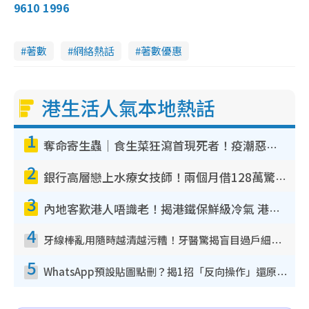
9610 1996
著數
網絡熱話
著數優惠
港生活人氣本地熱話
1
奪命寄生蟲｜食生菜狂瀉首現死者！疫潮惡化錄1.8萬宗病例 揭洗菜3大謬誤
2
銀行高層戀上水療女技師！兩個月借128萬驚覺「沉船」沉落火海 揭背後疑似邪教操控賣淫
3
內地客歎港人唔識老！揭港鐵保鮮級冷氣 港人求放過：咪投訴
4
牙線棒亂用隨時越清越污糟！牙醫驚揭盲目過戶細菌恐致蛀牙：呢種先係日常真保養
5
WhatsApp預設貼圖點刪？揭1招「反向操作」還原簡潔介面 附3步實測教學