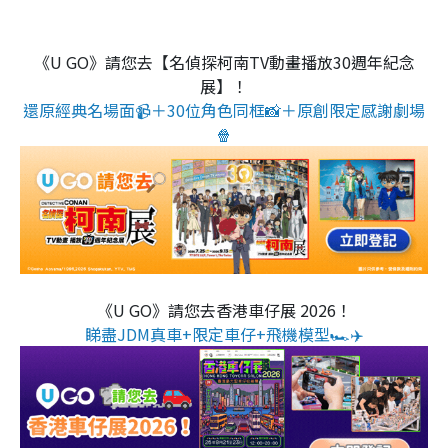
《U GO》請您去【名偵探柯南TV動畫播放30週年紀念
展】！
還原經典名場面📹＋30位角色同框📸＋原創限定感謝劇場
🍿
《U GO》請您去香港車仔展 2026！
睇盡JDM真車+限定車仔+飛機模型🏎️✈️