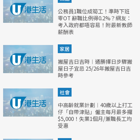
公務員1職位成筍工！準時下班
零OT 辭職比例得0.2%？網友：
考入政府都唔容易！附最新教師
薪酬表
家居
搬屋吉日吉時︱通勝擇日步驟搬
屋日子宜忌 25/26年搬屋吉日吉
時參考
社會
中高齡就業計劃︱40歲以上打工
仔「自帶津貼」僱主每月最多攞
$5,000！失業1個月/兼職長工均
受惠