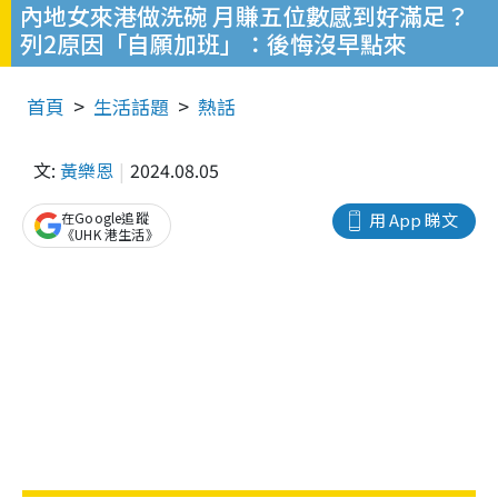
內地女來港做洗碗 月賺五位數感到好滿足？
列2原因「自願加班」：後悔沒早點來
首頁
生活話題
熱話
文:
黃樂恩
2024.08.05
在Google追蹤
用 App 睇文
《UHK 港生活》