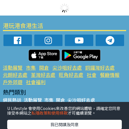
港玩港食港生活
活動展覽
市集
開倉
尖沙咀好去處
銅鑼灣好去處
元朗好去處
荃灣好去處
旺角好去處
社會
餐廳情報
戶外郊遊
社會福利
熱門類別
網民熱話
活動展覽
市集
開倉
尖沙咀好去處
銅鑼灣好去處
元朗好去處
荃灣好去處
旺角好去處
社會
U Lifestyle 會使用Cookies來改善您的網站體驗，請確定您同意
接受本網站之
私隱政策和使用條款
才可繼續瀏覽。
餐廳情報
戶外郊遊
熱門標籤
我已閱讀及同意