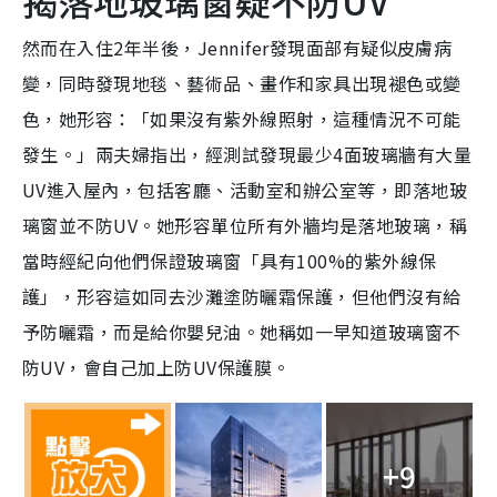
然而在入住2年半後，Jennifer發現面部有疑似皮膚病
變，同時發現地毯、藝術品、畫作和家具出現褪色或變
色，她形容：「如果沒有紫外線照射，這種情況不可能
發生。」兩夫婦指出，經測試發現最少4面玻璃牆有大量
UV進入屋內，包括客廳、活動室和辦公室等，即落地玻
璃窗並不防UV。她形容單位所有外牆均是落地玻璃，稱
當時經紀向他們保證玻璃窗「具有100%的紫外線保
護」，形容這如同去沙灘塗防曬霜保護，但他們沒有給
予防曬霜，而是給你嬰兒油。她稱如一早知道玻璃窗不
防UV，會自己加上防UV保護膜。
+9