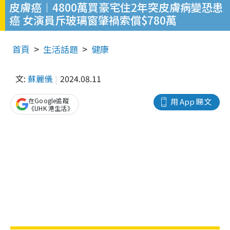
皮膚癌︱4800萬買豪宅住2年突皮膚病變恐患
癌 女演員斥玻璃窗肇禍索償$780萬
首頁
生活話題
健康
文:
蘇麗儀
2024.08.11
在Google追蹤
用 App 睇文
《UHK 港生活》