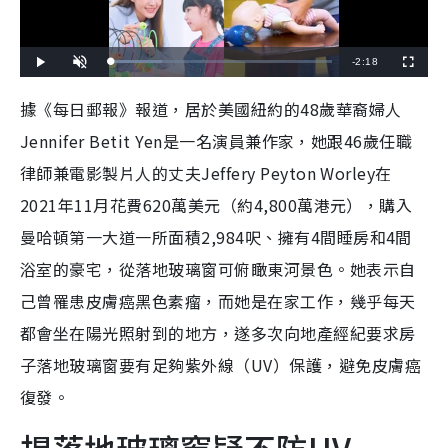
R
-
2:18
L
P
U
F
o
l
n
u
a
a
m
l
e
d
y
u
l
據《每日郵報》報道，居於美國紐約的48歲華裔婦人
e
t
s
d
e
c
m
:
r
Jennifer Betit Yen是一名演員兼作家，她跟46歲任職
2
e
3
e
a
.
n
4
律師兼電影製片人的丈夫Jeffery Peyton Worley在
8
i
%
2021年11月花費620萬美元（約4,800萬港元），購入
n
曼哈頓第一大道一所面積2,984呎、擁有4間睡房和4間
i
浴室的豪宅，從落地玻璃窗可俯瞰東河景色。她表示自
n
己曾罹患皮膚癌黑色素瘤，而她是在家工作，幾乎每天
g
都會坐在陽光照射到的地方，遂多次向地產經紀要求房
T
子落地玻璃窗要有足夠紫外線（UV）保護，避免皮膚癌
i
復發。
m
e
揭落地玻璃窗疑不防UV