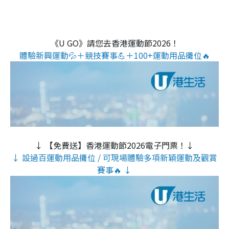
《U GO》請您去香港運動節2026！
體驗新興運動💦＋競技賽事💪＋100+運動用品攤位🔥
↓ 【免費送】香港運動節2026電子門票！↓
↓ 設過百運動用品攤位 / 可現場體驗多項新穎運動及觀賞
賽事🔥 ↓