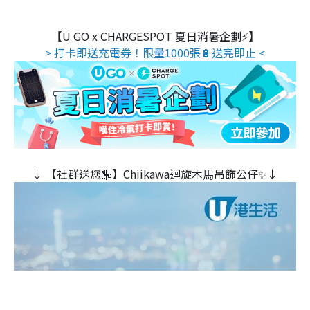
【U GO x CHARGESPOT 夏日消暑企劃⚡】
> 打卡即送充電券！限量1000張🔋送完即止 <
↓ 【社群送您🎠】Chiikawa迴旋木⾺吊飾公仔✨↓