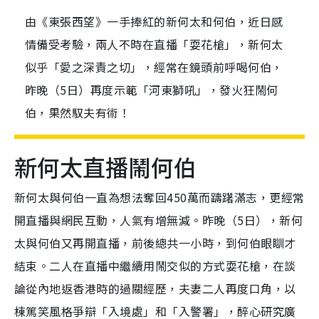
由《東張西望》一手捧紅的新何太和何伯，近日感
情備受考驗，兩人不時在直播「耍花槍」，新何太
似乎「愛之深責之切」，經常在鏡頭前呼喝何伯，
昨晚（5日）再度示範「河東獅吼」，發火狂鬧何
伯，果然馭夫有術！
新何太直播鬧何伯
新何太與何伯一直為想法奪回450萬而躊躇滿志，更經常
開直播與網民互動，人氣有增無減。昨晚（5日），新何
太與何伯又再開直播，前後總共一小時，到何伯眼瞓才
結束。二人在直播中繼續用鬧交似的方式耍花槍，在談
論從內地返香港時的過關經歷，夫妻二人再度口角，以
棟篤笑風格爭辯「入境處」和「入警署」，醉心研究廣