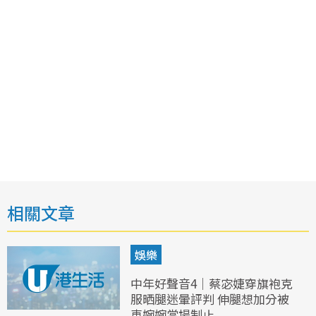
相關文章
娛樂
中年好聲音4｜蔡宓婕穿旗袍克
服晒腿迷暈評判 伸腿想加分被
車婉婉當場制止