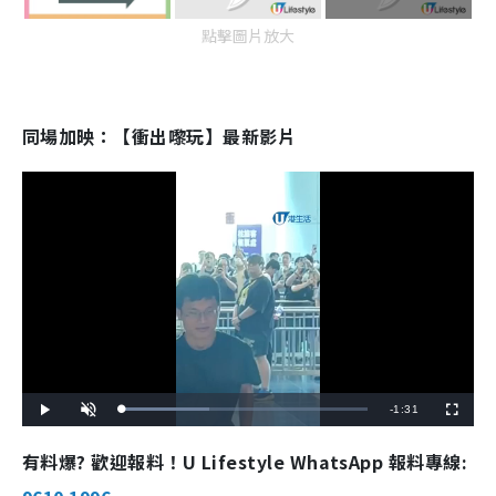
點擊圖片放大
同場加映：【衝出嚟玩】最新影片
R
-
1:31
L
P
U
F
o
l
n
u
a
a
m
l
e
d
y
u
l
有料爆? 歡迎報料！U Lifestyle WhatsApp 報料專線:
e
t
s
d
e
c
m
:
r
3
e