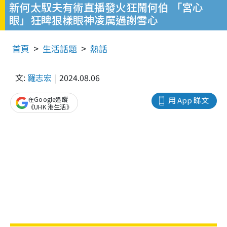
新何太馭夫有術直播發火狂鬧何伯 「宮心
眼」狂睥狠樣眼神凌厲過謝雪心
首頁
生活話題
熱話
文:
羅志宏
2024.08.06
在Google追蹤
用 App 睇文
《UHK 港生活》