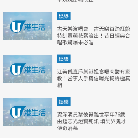
娛樂
古天樂演唱會｜古天樂首踏紅館
特訓賣萌花絮流出！昔日經典合
唱歌驚爆未必唱
娛樂
江美儀直斥某港姐食嘢肉酸冇家
教！當事人手寫信曝光揭終極真
相
娛樂
資深演員黎彼得離世享年76歲
由鍾志光證實死訊 填詞界鬼才
傳奇落幕