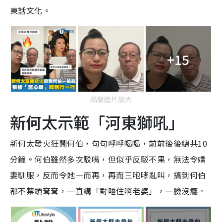
東話文化。
+15
點擊圖片放大
新何太示範「河東獅吼」
新何太發火狂鬧何伯，句句呼呼喝喝，前前後後總共10
分鐘。何伯雖然多次駁嘴，但似乎反駁不果，無法令嬌
妻馴服，反而令她一而再，再而三咆哮亂叫，搞到何伯
都不禁頭耷耷，一直講「對唔住啊老婆」，一臉沒癮。