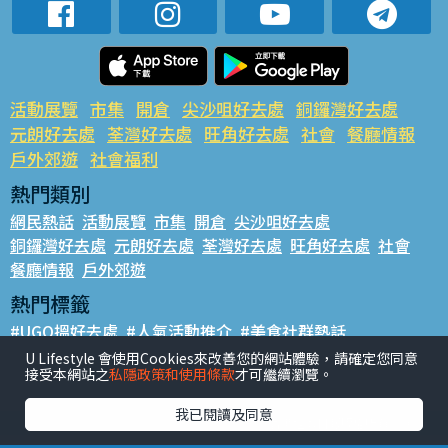
活動展覽
市集
開倉
尖沙咀好去處
銅鑼灣好去處
元朗好去處
荃灣好去處
旺角好去處
社會
餐廳情報
戶外郊遊
社會福利
熱門類別
網民熱話
活動展覽
市集
開倉
尖沙咀好去處
銅鑼灣好去處
元朗好去處
荃灣好去處
旺角好去處
社會
餐廳情報
戶外郊遊
熱門標籤
#UGO搵好去處
#人氣活動推介
#美食社群熱話
#親子玩樂好去處
#ULifestyle應用程式
#限時搶
U Lifestyle 會使用Cookies來改善您的網站體驗，請確定您同意
接受本網站之
私隱政策和使用條款
才可繼續瀏覽。
#UJetso禮物放送
#ULifestyle商戶中心
#著數
#網絡熱話
我已閱讀及同意
香港經濟日報版權所有©2026