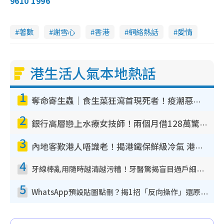
9610 1996
5
e
a
.
n
6
0
i
%
著數
謝雪心
香港
網絡熱話
愛情
n
i
港生活人氣本地熱話
n
g
1
T
奪命寄生蟲｜食生菜狂瀉首現死者！疫潮惡化錄1.8萬宗病例 揭洗菜3大謬誤
i
2
銀行高層戀上水療女技師！兩個月借128萬驚覺「沉船」沉落火海 揭背後疑似邪教操控賣淫
m
3
e
內地客歎港人唔識老！揭港鐵保鮮級冷氣 港人求放過：咪投訴
4
牙線棒亂用隨時越清越污糟！牙醫驚揭盲目過戶細菌恐致蛀牙：呢種先係日常真保養
5
WhatsApp預設貼圖點刪？揭1招「反向操作」還原簡潔介面 附3步實測教學