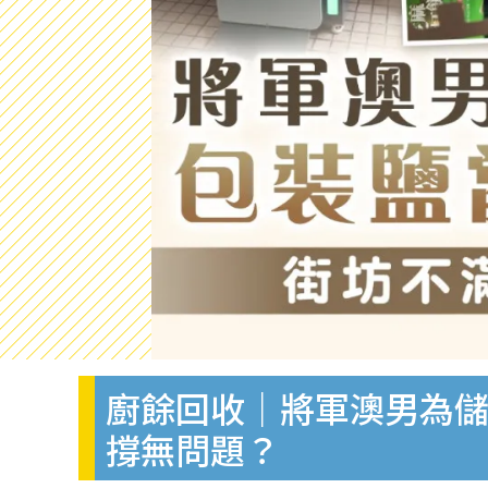
廚餘回收｜將軍澳男為儲積
撐無問題？