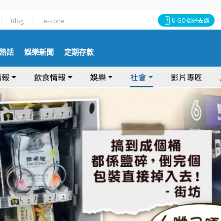
Blog
e-zone
U GO搵好去處
熱話
娛樂新聞
定期存款
情報
飲食情報
娛樂
社會
影片專區