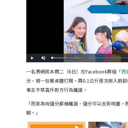
L
P
U
o
l
n
a
a
m
d
y
u
一名男網民本周二（6日）在Facebook群組「
西
e
t
d
e
:
分，將一包餐桌鹽打開，再0.1公斤逐次倒入廚
2
3
.
4
事主不禁直斥對方行為離譜，
8
%
「而家為咗儲分都幾離譜，儲分可以去到咁盡。
睇。」