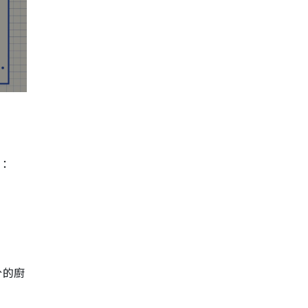
：
分的廚