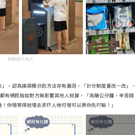
T
i
m
e
點擊圖片放大
衣」，認為換領積分的方法存有漏洞，「計分制度要改一改」
但都有網民指如對方無影響其他人就算，「為賺公仔麵，辛苦錢
搶！你唔等得就埋去求吓人哋可唔可以畀你先吖嘛！」