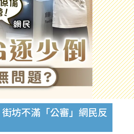
倒 街坊不滿「公審」網民反