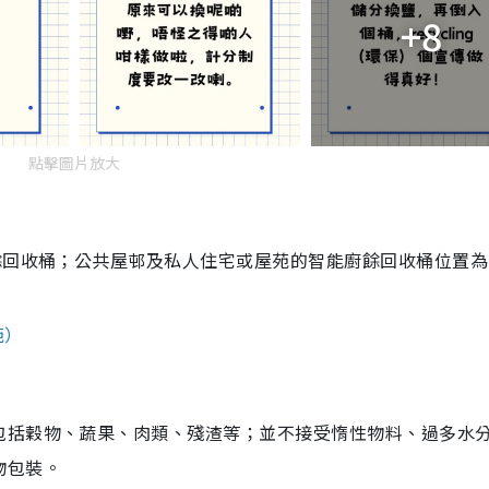
+8
點擊圖片放大
餘回收桶；公共屋邨及私人住宅或屋苑的智能廚餘回收桶位置為
苑）
包括穀物、蔬果、肉類、殘渣等；並不接受惰性物料、過多水
物包裝。