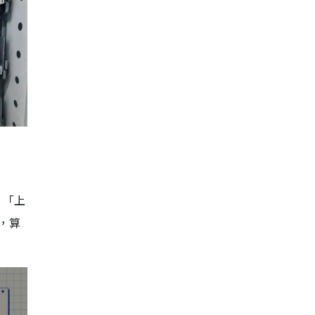
、「上
，算