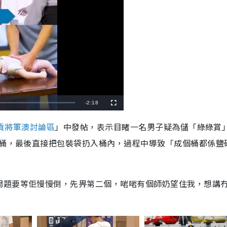
R
-
2:18
F
u
l
e
l
貢將軍澳討論區
」中發帖，表示目睹一名男子疑為儲「綠綠賞
s
c
m
r
餘桶，最後直接把包裝袋扔入桶內，過程中導致「成個桶都係鹽
e
e
a
n
i
n
問題要等佢慢慢倒，先畀第二個，啱啱有個師奶望住我，想講
i
n
g