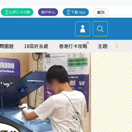
社群打卡攻略
商戶中心
下載 App
繁
简
周圍遊
18區好去處
香港打卡攻略
主題特集