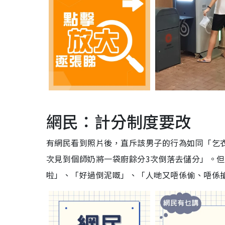
網民：計分制度要改
有網民看到照片後，直斥該男子的行為如同「乞
次見到個師奶將一袋廚餘分3次倒落去儲分」。
啦」、「好過倒泥嘅」、「人哋又唔係偷、唔係