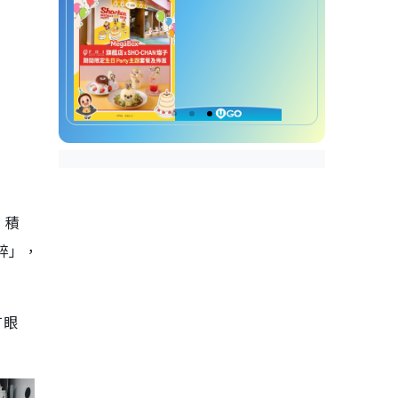
」積
碎」，
冇眼