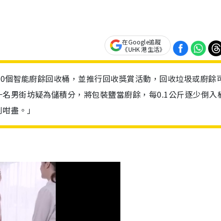
在Google追蹤
《UHK 港生活》
00個智能廚餘回收桶，並推行回收獎賞活動，回收垃圾或廚餘
名男街坊疑為儲積分，將包裝鹽當廚餘，每0.1公斤逐少倒入
到咁盡。」