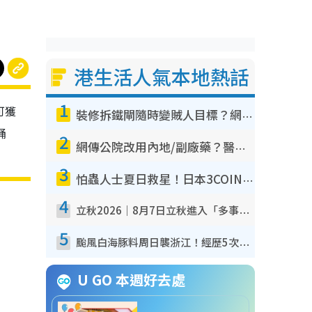
港生活人氣本地熱話
1
可獲
裝修拆鐵閘隨時變賊人目標？網民揭2大關鍵用途：裝新式等於白裝？附新舊鐵閘分別
桶
2
網傳公院改用內地/副廠藥？醫生拆解正副廠分別 揭4類人換藥隨時出事
3
怕蟲人士夏日救星！日本3COINS爆紅驅蟲神器$45起 1招「全程免觸碰」輕鬆搞定小強
4
立秋2026｜8月7日立秋進入「多事之秋」 3件事唔做得！專家教6招開運 清枱頭／銀包納氣接好運
5
颱風白海豚料周日襲浙江！經歷5次「眼牆置換」極罕見 成登陸內地最長途颱風
U GO 本週好去處