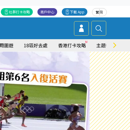
社群打卡攻略
商戶中心
下載 App
繁
简
周圍遊
18區好去處
香港打卡攻略
主題特集