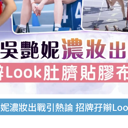
妮濃妝出戰引熱論 招牌孖辮Lo