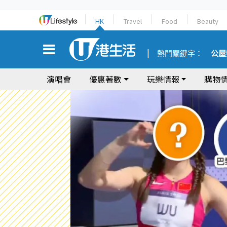
HK
Travel
Food
Beauty
熱門關鍵字：
公屋
演唱會
優惠著數
玩樂情報
購物