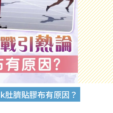
ok肚臍貼膠布有原因？