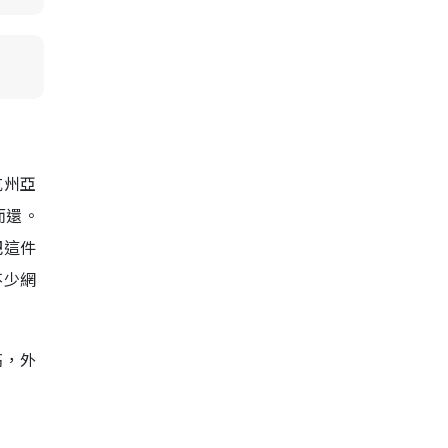
杭州亞
而還。
把這件
不少網
高，外