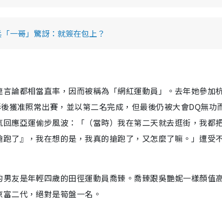
乓「一哥」驚訝：就簽在包上？
連言論都相當直率，因而被稱為「網紅運動員」。去年她參加
訴後獲准照常出賽，並以第二名完成，但最後仍被大會DQ無功
氣回應亞運偷步風波：「（當時）我在第二天就去逛街，我都
搶跑了』，我在想的是，我真的搶跑了，又怎麼了嘛。」遭受
的男友是年輕四歲的田徑運動員喬臻。喬臻跟吳艷妮一樣顏值
京富二代，絕對是筍盤一名。