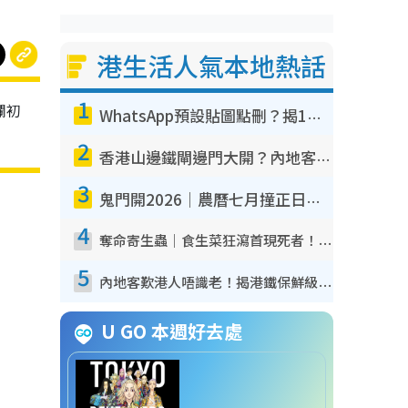
港生活人氣本地熱話
1
欄初
WhatsApp預設貼圖點刪？揭1招「反向操作」還原簡潔介面 附3步實測教學
2
香港山邊鐵閘邊門大開？內地客困惑意義何在！網民神回覆：呢種叫法理性防禦
3
鬼門開2026｜農曆七月撞正日全食特別邪？專家警告切忌做一事！揭4大禁忌+2招保平安
4
奪命寄生蟲｜食生菜狂瀉首現死者！疫潮惡化錄1.8萬宗病例 揭洗菜3大謬誤
5
內地客歎港人唔識老！揭港鐵保鮮級冷氣 港人求放過：咪投訴
U GO 本週好去處