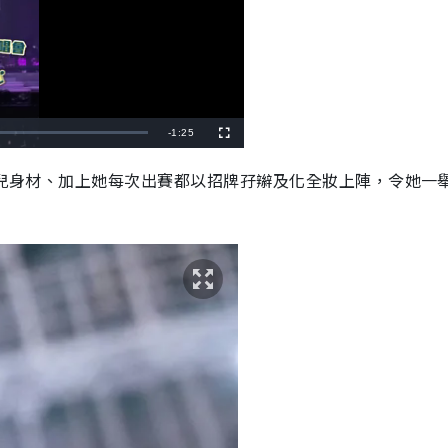
R
-
1:25
F
u
l
e
l
模特兒身材、加上她每次出賽都以招牌孖辮及化全妝上陣，令她一
s
c
m
r
e
e
a
n
i
n
i
n
g
T
i