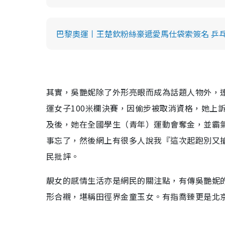
巴黎奧運丨王楚欽粉絲豪遞愛馬仕袋索簽名 乒
其實，吳艷妮除了外形亮眼而成為話題人物外，
運女子100米欄決賽，因偷步被取消資格，她上
及後，她在全國學生（青年）運動會奪金，並霸
事忘了，然後網上有很多人說我『這次起跑別又
民批評。
靚女的感情生活亦是網民的關注點，有傳吳艷妮
形合襯，堪稱田徑界金童玉女。有指喬臻更是北