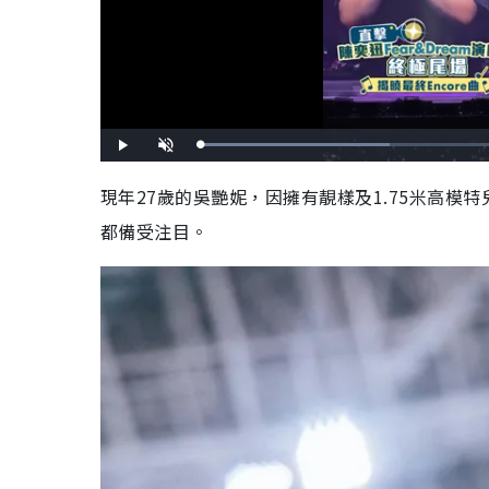
L
P
U
o
l
n
a
a
m
d
y
u
現年27歲的吳艷妮，因擁有靚樣及1.75米高
e
t
d
e
:
都備受注目。
4
2
.
3
5
%