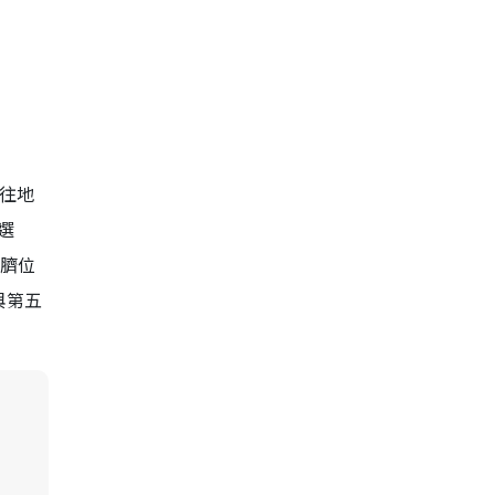
往地
選
肚臍位
與第五