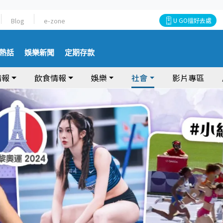
Blog
e-zone
U GO搵好去處
熱話
娛樂新聞
定期存款
情報
飲食情報
娛樂
社會
影片專區