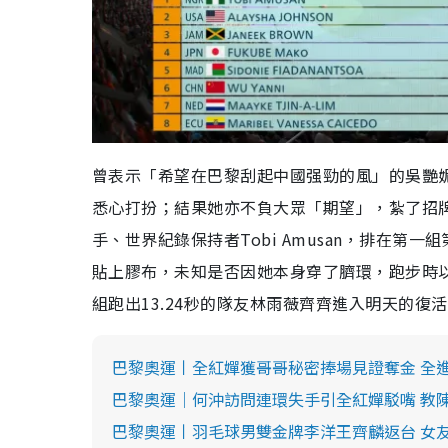
曾表示「希望在巴黎刮起中國强勁的風」的吳艷妮
悉心打扮；結果她亦不負大眾「期望」，紮了招
手、世界紀錄保持者Tobi Amusan，排在
貼上膠布，未知是否因她本身穿了臍環，跑步時以
組跑出13.24秒的隊友林雨薇齊齊進入明天的復
巴黎奧運丨全紅嬋獲哥哥秘密捧場見證奪金 全
巴黎奧運｜何沖訪問連環失手引全紅嬋駁嘴 教
巴黎奧運丨羽毛球男雙金牌李洋王齊麟返台 女友