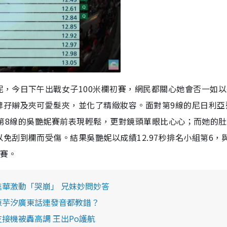
，今日下午出戰女子100米欄初賽，網民都關心她會否一如以
牌孖辮及夾可愛髮夾，並化了精緻妝容。面對第9線的尼日利亞
第一組第8線的吳艷妮賽前表現輕鬆，更對鏡頭單眼比心心；而她的
免刮到欄而受傷。結果吳艷妮以成績12.97秒排名小組第6，
活賽。
進華激動「哭崩」 兄妹妙問妙答
陳芋汐廣東話連發音都教錯？
接機被轟高調 王出Po護航