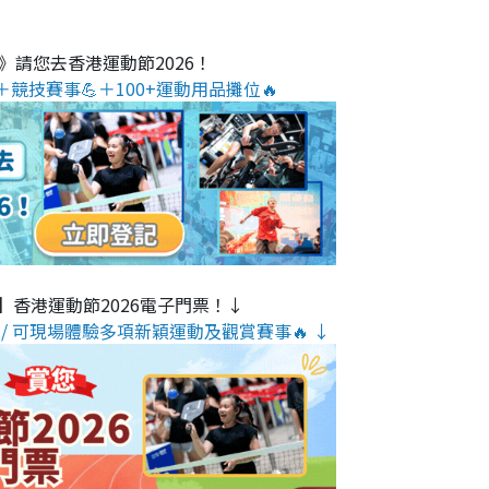
O》請您去香港運動節2026！
＋競技賽事💪＋100+運動用品攤位🔥
】香港運動節2026電子門票！↓
/ 可現場體驗多項新穎運動及觀賞賽事🔥 ↓