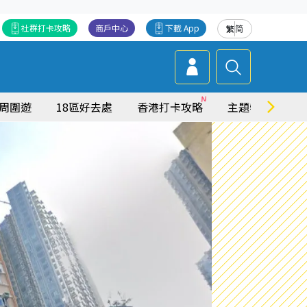
社群打卡攻略
商戶中心
下載 App
繁
简
周圍遊
18區好去處
香港打卡攻略
主題特集