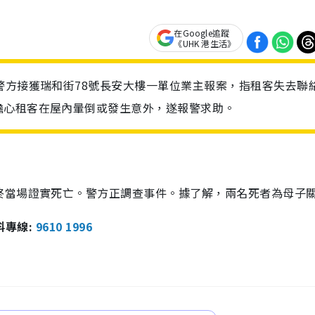
在Google追蹤
《UHK 港生活》
警方接獲瑞和街78號長安大樓一單位業主報案，指租客失去聯
擔心租客在屋內暈倒或發生意外，遂報警求助。
終當場證實死亡。警方正調查事件。據了解，兩名死者為母子
報料專線:
9610 1996