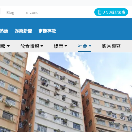
Blog
e-zone
U GO搵好去處
熱話
娛樂新聞
定期存款
情報
飲食情報
娛樂
社會
影片專區