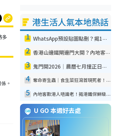
港生活人氣本地熱話
1
絡多
WhatsApp預設貼圖點刪？揭1招「反向操作」還原簡潔介面 附3步實測教學
2
香港山邊鐵閘邊門大開？內地客困惑意義何在！網民神回覆：呢種叫法理性防禦
3
鬼門開2026｜農曆七月撞正日全食特別邪？專家警告切忌做一事！揭4大禁忌+2招保平安
4
奪命寄生蟲｜食生菜狂瀉首現死者！疫潮惡化錄1.8萬宗病例 揭洗菜3大謬誤
關係。
5
內地客歎港人唔識老！揭港鐵保鮮級冷氣 港人求放過：咪投訴
U GO 本週好去處