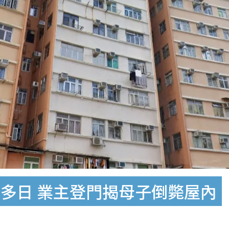
多日 業主登門揭母子倒斃屋內