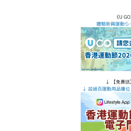
《U G
體驗新興運動💦
↓ 【免費送
↓ 設過百運動用品攤位 