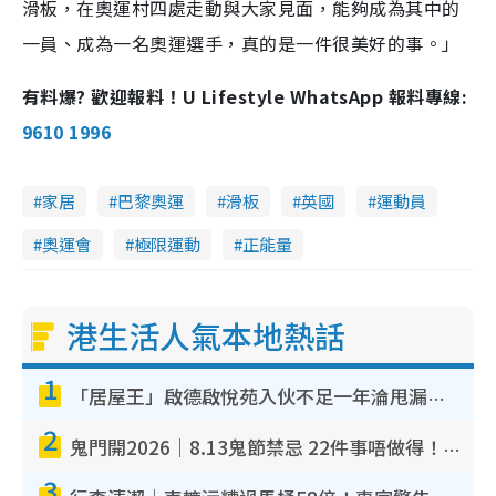
滑板，在奧運村四處走動與大家見面，能夠成為其中的
一員、成為一名奧運選手，真的是一件很美好的事。」
有料爆? 歡迎報料！U Lifestyle WhatsApp 報料專線:
9610 1996
家居
巴黎奧運
滑板
英國
運動員
奧運會
極限運動
正能量
港生活人氣本地熱話
1
「居屋王」啟德啟悅苑入伙不足一年淪甩漏之王！插頭噴火花致大停電 多戶業主全屋家電報銷
2
鬼門開2026｜8.13鬼節禁忌 22件事唔做得！燒肉、刺身要少食？半夜勿吹口哨/打呢個電話
3