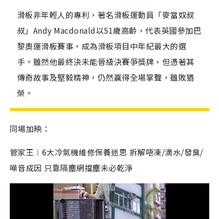
滑板非年輕人的專利，著名滑板運動員「麥當奴叔
叔」Andy Macdonald以51歲高齡，代表英國參加巴
黎奧運滑板賽事，成為滑板項目中年紀最大的選
手。雖然他最終決未能晉級決賽爭獎牌，但憑著其
傳奇故事及堅毅精神，仍然贏得全場掌聲，雖敗猶
榮。
同場加映：
管家王︱6大冷氣機維修保養迷思 拆解唔凍/滴水/發臭/
噪音成因 只靠隔塵網擋塵未必乾淨