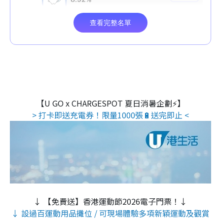
【U GO x CHARGESPOT 夏日消暑企劃⚡】
> 打卡即送充電券！限量1000張🔋送完即止 <
↓ 【免費送】香港運動節2026電子門票！↓
↓ 設過百運動用品攤位 / 可現場體驗多項新穎運動及觀賞