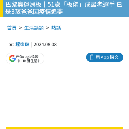
巴黎奧運滑板｜51歲「板佬」成最老選手 已
是3孩爸爸因疫情追夢
首頁
生活話題
熱話
文:
程家健
2024.08.08
在Google追蹤
用 App 睇文
《UHK 港生活》