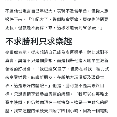
不過他也坦言自己年紀大，表現不及當年勇，但從未想
過停下來，「年紀大了，跌倒時會更痛，康復也時間要
更長，但就是不要停下來，這樣才能玩到50多歲。」
不求勝利只求樂趣
麥當奴表示，
從未想過自己成為奧運選手，對此感到不
真實，奧運
不只是個夢想，而是個帶他進入職業生涯新
領域的好機會，
「我已經50歲了，但仍在尋找一種方式
來享受樂趣、結識新朋友、在新地方玩滑板及環遊世
界，這是最好的體驗。」
他指，
勝利並不是其
最終目
標，只想盡情
享受參加奧運的樂趣，「我可以在每輪比
賽中跌倒，但仍然像現在一樣快樂。這是一生難忘的經
歷，我來這裡的頭幾天只睡了四個小時，因為一個電動