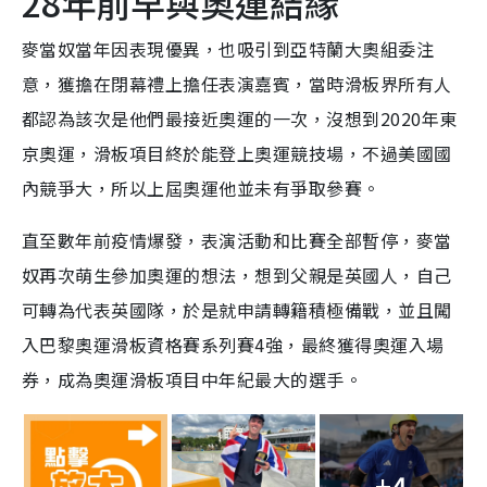
28年前早與奧運結緣
麥當奴當年因表現優異，也吸引到亞特蘭大奧組委注
意，獲擔在閉幕禮上擔任表演嘉賓，當時滑板界所有人
都認為該次是他們最接近奧運的一次，沒想到2020年東
京奧運，滑板項目終於能登上奧運競技場，不過美國國
內競爭大，所以上屆奧運他並未有爭取參賽。
直至數年前疫情爆發，表演活動和比賽全部暫停，麥當
奴再次萌生參加奧運的想法，想到父親是英國人，自己
可轉為代表英國隊，於是就申請轉籍積極備戰，並且闖
入巴黎奧運滑板資格賽系列賽4強，最終獲得奧運入場
券，成為奧運滑板項目中年紀最大的選手。
+4