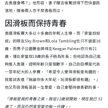
去奧運會嗎？」他形容，妻子聞言後驚訝得下巴快要跌
落地，隨後兩人亦不禁喜極而泣。
因滑板而保持青春
奧運滑板賽大多以十多歲的年輕人主導，而「麥當奴叔
叔」的隊友Sky Brown和Lola Tambling也只不過是16
歲，而男子公園賽金牌得主Keegan Palmer亦只有21
歲，僅比麥當奴18歲的長子稍為年長；
但他認為自己能
夠進入奧運，
證明年齡只是個數字，自己的目標是代表
一眾年紀大的人參賽，「希望令人覺得滑板是有趣的，
我嘗試表達『無論你多大年紀，玩滑板都很有趣』。」
他又形容滑板是其一生摯愛，自己會堅持做喜歡的事，
「滑板是我的青春之泉，我從12歲就開始，現在我已 51
歲了，而且仍然享受當中每一分鐘。」