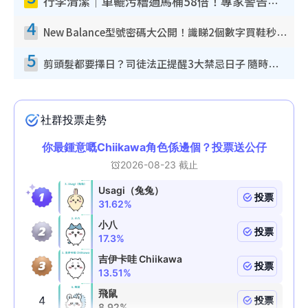
行李清潔｜車轆污糟過馬桶58倍！專家警告忌用酒精抹 教1招免污手除菌
4
New Balance型號密碼大公開！識睇2個數字買鞋秒知功能免中伏 附5大熱門鞋款
5
剪頭髮都要擇日？司徒法正提醒3大禁忌日子 隨時剪走財運！呢日剪髮恐「剪壽命」？