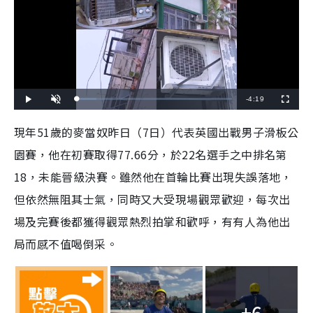
R
-
4:19
L
P
U
F
o
l
n
u
a
a
m
l
e
d
y
u
l
現年51歲的麥當奴昨日（7日）代表英國出戰男子滑板公
e
t
s
d
e
c
m
:
r
園賽，他在初賽取得77.66分，於22名選手之中排名第
1
e
2
e
a
.
n
5
18，未能晉級決賽。雖然他在首輪比賽出現失誤落地，
1
i
%
但依然無阻其士氣，同時又大受現場觀眾歡迎，每次出
n
場及完賽後都獲得觀眾熱烈拍掌和歡呼，有有人為他出
i
局而感不值喝倒采。
n
g
T
+6
i