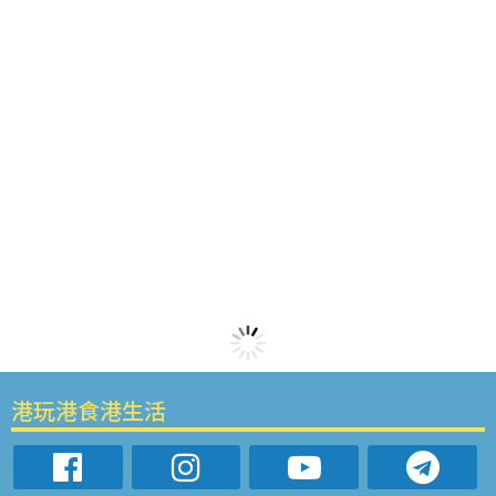
港玩港食港生活