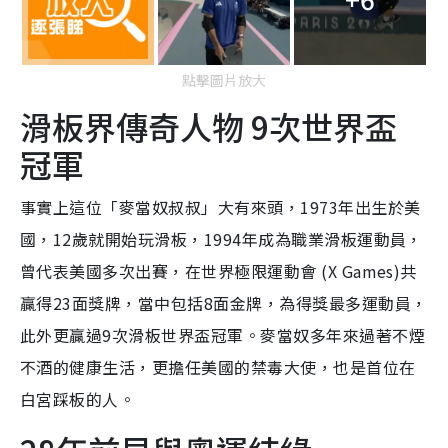
m
e
點擊圖片放大
滑板界傳奇人物 9次世界盃
冠軍
事實上這位「麥當奴叔叔」大有來頭，1973年出生於美
國，12歲就開始玩滑板，1994年成為職業滑板運動員，
曾代表美國多次出賽，在世界極限運動會 (X Games)共
贏得23面獎牌，當中包括8面金牌，為得獎最多運動員，
此外更贏過9次滑板世界盃冠軍。麥當奴多年來過著不煙
不酒的健康生活，更擔任美國的禁毒大使，也是首位在
白宮踩板的人。