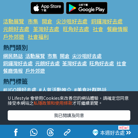
活動展覽
市集
開倉
尖沙咀好去處
銅鑼灣好去處
元朗好去處
荃灣好去處
旺角好去處
社會
餐廳情報
戶外郊遊
社會福利
熱門類別
網民熱話
活動展覽
市集
開倉
尖沙咀好去處
銅鑼灣好去處
元朗好去處
荃灣好去處
旺角好去處
社會
餐廳情報
戶外郊遊
熱門標籤
#UGO搵好去處
#人氣活動推介
#美食社群熱話
#親子玩樂好去處
#ULifestyle應用程式
#限時搶
U Lifestyle 會使用Cookies來改善您的網站體驗，請確定您同意
接受本網站之
私隱政策和使用條款
才可繼續瀏覽。
#UJetso禮物放送
#ULifestyle商戶中心
#著數
#網絡熱話
我已閱讀及同意
香港經濟日報版權所有©2026
本週好去處