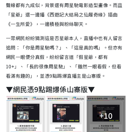
聲線都有九成似，背景還有周星馳電影造型畫像。而且
「星爺」還一邊播《西遊記大結局之仙履奇緣》插曲
《一生所愛》，一邊積極與粉絲聊天。
一眾網民紛紛猜測這是否星爺本人，直播中也有人留言
追問：「你是周星馳嗎？」、「這是真的嗎」。但亦有
網民一眼便分真假，紛紛留言道「假星爺，都有
10+」、「長的很像周星馳」、「雖然一眼看假，但看
看滿有趣的」，並憑9點踢爆直播主是山寨版。
▼網民憑9點踢爆係山寨版▼
+10