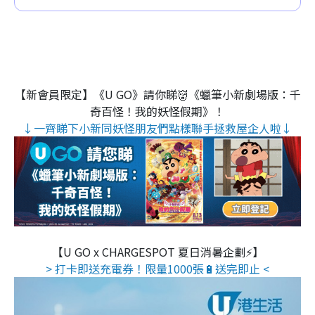
【新會員限定】《U GO》請你睇👹《蠟筆小新劇場版：千
奇百怪！我的妖怪假期》！
↓一齊睇下小新同妖怪朋友們點樣聯手拯救屋企人啦↓
【U GO x CHARGESPOT 夏日消暑企劃⚡】
> 打卡即送充電券！限量1000張🔋送完即止 <