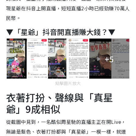
現星爺在抖音上開直播，短短直播2小時已經勁賺70萬人
民幣。
▼「星爺」抖音開直播賺大錢？▼
+5
點擊圖片放大
衣著打扮、聲線與「真星
爺」9成相似
從截圖中見到，一名酷似周星馳的直播主正在開Live，
無論是髮色、衣著打扮都與「真星爺」一模一樣，就連