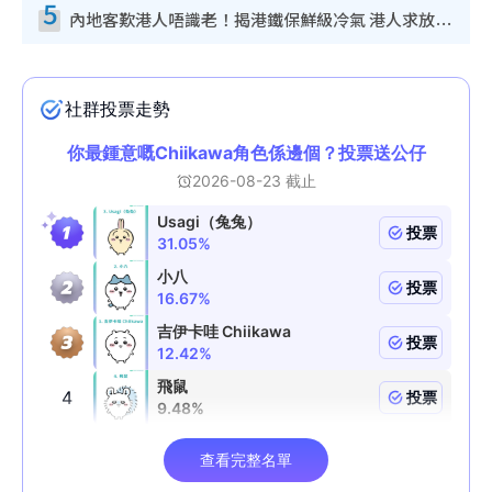
5
內地客歎港人唔識老！揭港鐵保鮮級冷氣 港人求放過：咪投訴