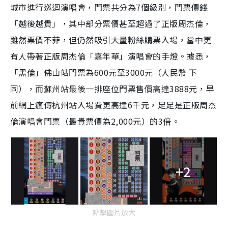
城市進行巡迴演唱會，門票共分為7個級別，門票價錢
「越後越貴」，其中部分票價甚至超過了正版周杰倫，
雖然票價不菲，但仍然吸引大量粉絲購票入場，當中更
有人帶著正版周杰倫「嘉年華」演唱會的手燈。據悉，
「黑倫」佛山站門票為600元至3000元（人民幣 下
同），而蘇州站最後一排座位門票售價高達3888元，早
前網上瘋傳杭州站入場費更高達6千元，足足是正版周杰
倫演唱會門票（最貴票價為2,000元）的3倍。
+2
點擊圖片放大