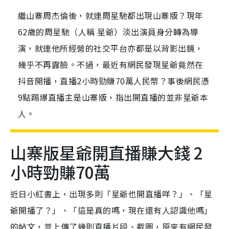
繼山寨周杰倫後，就連周星馳都出現山寨版？現年
62歲的周星馳（人稱 星爺）淡出演員身分轉為導
演，就連他所經營的社交平台亦都是以背影出鏡，
幾乎不再露臉。不過，最近有網民發現星爺竟然在
抖音開播，直播2小時勁賺70萬人民幣？事後網民憑
9點踢爆直播主是山寨版，指出開直播的並非星爺本
人。
山寨版星爺開直播賺大錢 2
小時勁賺70萬
近日小紅書上，出現多則「星爺也開直播咩？」、「星
爺開播了？」、「這是真的嗎，現在還有人認識他嗎」
的帖文，並上傳了幾則直播片段、截圖，原來有網民發