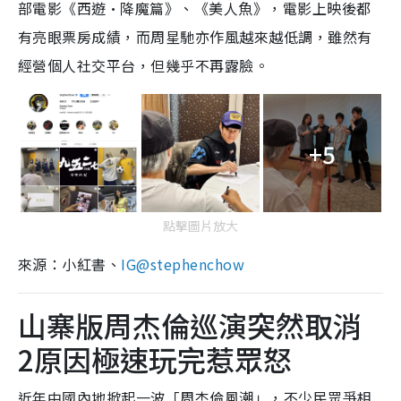
部電影《西遊·降魔篇》、《美人魚》，電影上映後都
有亮眼票房成績，而周星馳亦作風越來越低調，雖然有
經營個人社交平台，但幾乎不再露臉。
+5
點擊圖片放大
來源：小紅書、
IG@stephenchow
山寨版周杰倫巡演突然取消
2原因極速玩完惹眾怒
近年中國內地掀起一波「周杰倫風潮」，不少民眾爭相