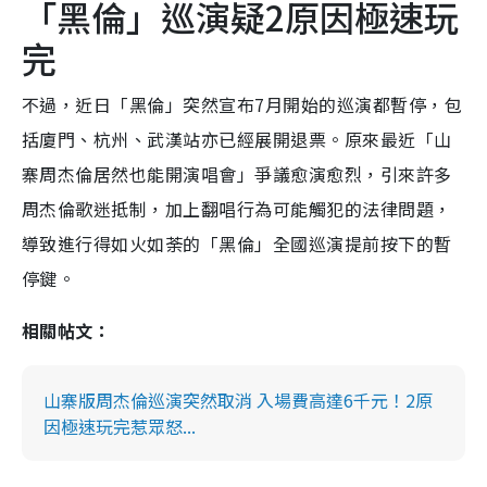
「黑倫」巡演疑2原因極速玩
完
不過，近日「黑倫」突然宣布7月開始的巡演都暫停，包
括廈門、杭州、武漢站亦已經展開退票。原來最近「山
寨周杰倫居然也能開演唱會」爭議愈演愈烈，引來許多
周杰倫歌迷抵制，加上翻唱行為可能觸犯的法律問題，
導致進行得如火如荼的「黑倫」全國巡演提前按下的暫
停鍵。
相關帖文：
山寨版周杰倫巡演突然取消 入場費高達6千元！2原
因極速玩完惹眾怒...