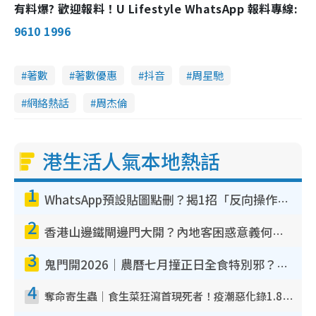
有料爆? 歡迎報料！U Lifestyle WhatsApp 報料專線:
9610 1996
著數
著數優惠
抖音
周星馳
網絡熱話
周杰倫
港生活人氣本地熱話
1
WhatsApp預設貼圖點刪？揭1招「反向操作」還原簡潔介面 附3步實測教學
2
香港山邊鐵閘邊門大開？內地客困惑意義何在！網民神回覆：呢種叫法理性防禦
3
鬼門開2026｜農曆七月撞正日全食特別邪？專家警告切忌做一事！揭4大禁忌+2招保平安
4
奪命寄生蟲｜食生菜狂瀉首現死者！疫潮惡化錄1.8萬宗病例 揭洗菜3大謬誤