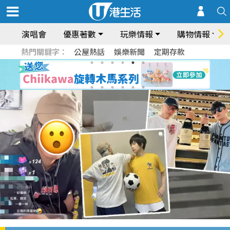
演唱會
優惠著數
玩樂情報
購物情報
熱門關鍵字：
公屋熱話
娛樂新聞
定期存款