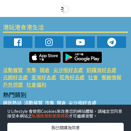
港玩港食港生活
活動展覽
市集
開倉
尖沙咀好去處
銅鑼灣好去處
元朗好去處
荃灣好去處
旺角好去處
社會
餐廳情報
戶外郊遊
社會福利
熱門類別
網民熱話
活動展覽
市集
開倉
尖沙咀好去處
銅鑼灣好去處
元朗好去處
荃灣好去處
旺角好去處
社會
U Lifestyle 會使用Cookies來改善您的網站體驗，請確定您同意
接受本網站之
私隱政策和使用條款
才可繼續瀏覽。
餐廳情報
戶外郊遊
熱門標籤
我已閱讀及同意