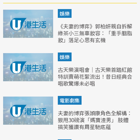
娛樂
《夫妻的博弈》郭柏妍親自拆解
綠茶小三無辜妝容：「重手胭脂
妝」落足心思有玄機
娛樂
古天樂演唱會｜古天樂首踏紅館
特訓賣萌花絮流出！昔日經典合
唱歌驚爆未必唱
電影劇集
夫妻的博弈張頴康角色全解構：
狠甩30磅演「媽寶渣男」 肢體
搞笑獲讚有周星馳底蘊