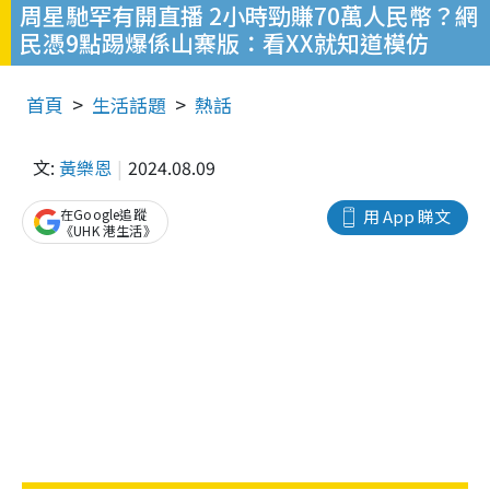
周星馳罕有開直播 2小時勁賺70萬人民幣？網
民憑9點踢爆係山寨版：看XX就知道模仿
首頁
生活話題
熱話
文:
黃樂恩
2024.08.09
在Google追蹤
用 App 睇文
《UHK 港生活》