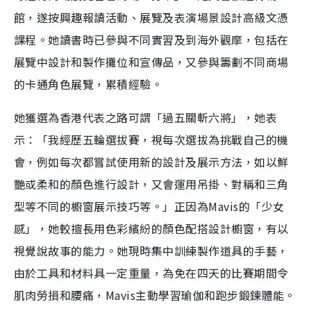
館，遂按興趣報讀活動、展覽及表演場景設計高級文憑
課程。她讀書時已參與不同實習及到海外觀摩，包括在
展覽中設計和製作攤位和宣傳品，又參與籌劃不同商場
的卡通角色展覽，累積經驗。
她獲選為香港代表之路可謂「過五關斬六將」，她表
示：「我經歷五輪選拔賽，視每次選拔為挑戰自己的機
會，例如每次都嘗試使用新的設計及展示方法，如以鮮
艷或柔和的顏色進行設計，又會運用吊掛、對稱和三角
型等不同的櫥窗展示技巧等。」正因為Mavis的「少女
感」，她較擅長用色彩繽紛的顏色配搭設計櫥窗，有以
視覺說故事的能力。她現時集中訓練製作道具的手藝，
由於工具和材料具一定重量，為免在四天的比賽期間令
肌肉勞損和腰痛，Mavis主動學習瑜伽和跑步鍛鍊體能。