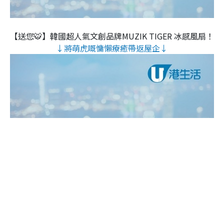
【送您🐯】韓國超人氣文創品牌MUZIK TIGER 冰感風扇！
↓將萌虎嘅慵懶療癒帶返屋企↓