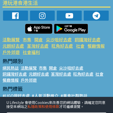
港玩港食港生活
活動展覽
市集
開倉
尖沙咀好去處
銅鑼灣好去處
元朗好去處
荃灣好去處
旺角好去處
社會
餐廳情報
戶外郊遊
社會福利
熱門類別
網民熱話
活動展覽
市集
開倉
尖沙咀好去處
銅鑼灣好去處
元朗好去處
荃灣好去處
旺角好去處
社會
餐廳情報
戶外郊遊
熱門標籤
#UGO搵好去處
#人氣活動推介
#美食社群熱話
#親子玩樂好去處
#ULifestyle應用程式
#限時搶
U Lifestyle 會使用Cookies來改善您的網站體驗，請確定您同意
接受本網站之
私隱政策和使用條款
才可繼續瀏覽。
#UJetso禮物放送
#ULifestyle商戶中心
#著數
#網絡熱話