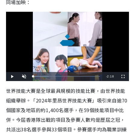
同場加映：
R
-
2:18
L
P
U
F
o
l
n
u
a
a
m
l
e
d
y
u
l
世界技能大賽是全球最具規模的技能比賽，由世界技能
e
t
s
d
e
c
m
:
r
組織舉辦。「2024年里昂世界技能大賽」吸引來自逾70
2
e
3
e
a
.
n
4
個國家及地區的約1,400名選手，在59個技能項目中比
8
i
%
併。今屆香港隊出戰的項目及參賽人數均是歷屆之冠，
n
共派出38名選手參與33個項目。參賽選手均為職業訓練
i