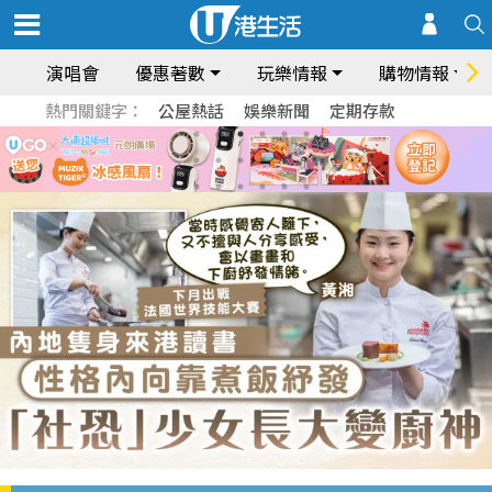
演唱會
優惠著數
玩樂情報
購物情報
熱門關鍵字：
公屋熱話
娛樂新聞
定期存款