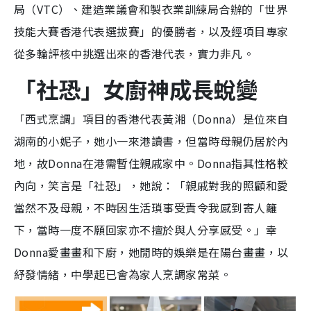
局（VTC）、建造業議會和製衣業訓練局合辦的「世界
n
技能大賽香港代表選拔賽」的優勝者，以及經項目專家
g
從多輪評核中挑選出來的香港代表，實力非凡。
T
i
「社恐」女廚神成長蛻變
m
「西式烹調」項目的香港代表黃湘（Donna）是位來自
e
湖南的小妮子，她小一來港讀書，但當時母親仍居於內
地，故Donna在港需暫住親戚家中。Donna指其性格較
內向，笑言是「社恐」，她說：「親戚對我的照顧和愛
當然不及母親，不時因生活瑣事受責令我感到寄人籬
下，當時一度不願回家亦不擅於與人分享感受。」幸
Donna愛畫畫和下廚，她閒時的娛樂是在陽台畫畫，以
紓發情緒，中學起已會為家人烹調家常菜。