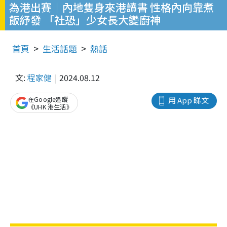
為港出賽｜內地隻身來港讀書 性格內向靠煮
飯紓發 「社恐」少女長大變廚神
首頁
生活話題
熱話
文:
程家健
2024.08.12
在Google追蹤
用 App 睇文
《UHK 港生活》