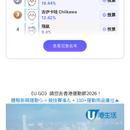
《U GO》請您去香港運動節2026！
體驗新興運動💦＋競技賽事💪＋100+運動用品攤位🔥