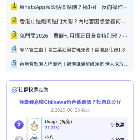
1
WhatsApp預設貼圖點刪？揭1招「反向操作」還原簡潔介面 附3步實測教學
2
香港山邊鐵閘邊門大開？內地客困惑意義何在！網民神回覆：呢種叫法理性防禦
3
鬼門開2026｜農曆七月撞正日全食特別邪？專家警告切忌做一事！揭4大禁忌+2招保平安
4
奪命寄生蟲｜食生菜狂瀉首現死者！疫潮惡化錄1.8萬宗病例 揭洗菜3大謬誤
5
內地客歎港人唔識老！揭港鐵保鮮級冷氣 港人求放過：咪投訴