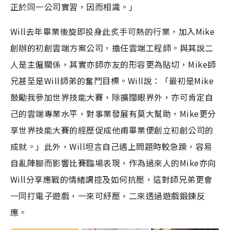
正於同一公司實習，因而相識。」
Will去年畢業後旋即投身此炙手可熱的行業，加入Mike
創辦的初創雲端方案公司，擔任雲端工程師。與其說二
人是主僱關係，其實亦師亦友的形容更為貼切，Mike師
兄甚至是Will師弟的奮鬥目標。Will說：「最初是Mike
鼓勵我參加世界技能大賽，除擴闊眼界外，亦可肯定自
己的雲端專業水平，對事業發展有莫大幫助，Mike更分
享世界技能大賽的經歷促成他甫畢業便創立初創公司的
成就。」此外，Will坦言自己遇上問題時較急躁，容易
自亂陣腳而影響比賽臨場表現，作為過來人的Mike亦向
Will分享應戰的情緒調控及如何抗壓，這對師兄弟更會
一同打電子遊戲，一來可紓壓，二來透過遊戲鍛鍊反
應。