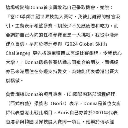
這場蛻變讓Donna首次勇敢為自己爭取機會，她說：
「當ICI導師介紹世界技能大賽時，我被此難得的機會吸
引，主動表示希望參賽。訓練少不免感疲憊和吃力，而
要調節自己內向的性格參賽更是一大挑戰，我從中漸漸
建立自信，早前於澳洲參與『2024 Global Skills
Challenge』更先拔頭籌獲西式烹調比賽銀牌，令我信心
大增。」Donna透過參賽結識志同道合的朋友，而媽媽
亦已來港居住在身邊支持愛女，為她能代表香港出賽大
感驕傲。
負責訓練Donna的項目專家、ICI國際廚務部課程經理
（西式廚藝）梁義忠（Boris）表示，Donna是首位女廚
師代表香港出戰此項目，Boris自己亦曾於2001年代表
香港參與韓國世界技能大賽同一項目，他樂於傳承經