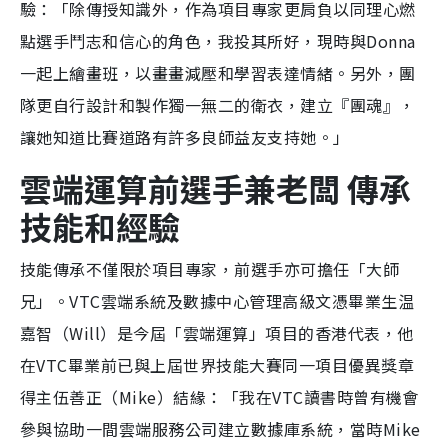
驗：「除傳授知識外，作為項目專家更肩負以同理心燃
點選手鬥志和信心的角色，我投其所好，現時與Donna
一起上繪畫班，以畫畫減壓和學習表達情緒。另外，團
隊更自行設計和製作獨一無二的衛衣，建立『團魂』，
讓她知道比賽道路有許多良師益友支持她。」
雲端運算前選手兼老闆 傳承
技能和經驗
技能傳承不僅限於項目專家，前選手亦可擔任「大師
兄」。VTC雲端系統及數據中心管理高級文憑畢業生温
嘉智（Will）是今屆「雲端運算」項目的香港代表，他
在VTC畢業前已與上屆世界技能大賽同一項目優異獎章
得主伍善正（Mike）結緣：「我在VTC讀書時曾有機會
參與協助一間雲端服務公司建立數據庫系統，當時Mike