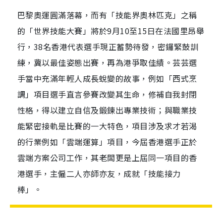
巴黎奧運圓滿落幕，而有「技能界奧林匹克」之稱
的「世界技能大賽」將於9月10至15日在法國里昂舉
行，38名香港代表選手現正蓄勢待發，密鑼緊鼓訓
練，冀以最佳姿態出賽，再為港爭取佳績。芸芸選
手當中充滿年輕人成長蛻變的故事，例如「西式烹
調」項目選手直言參賽改變其生命，修補自我封閉
性格，得以建立自信及鍛鍊出專業技術；與職業技
能緊密接軌是比賽的一大特色，項目涉及求才若渴
的行業例如「雲端運算」項目，今屆香港選手正於
雲端方案公司工作，其老闆更是上屆同一項目的香
港選手，主僱二人亦師亦友，成就「技能接力
棒」。