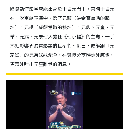
國際動作影星成龍出身於于占元門下，當時于占元
在一次京劇表演中，選了元龍（洪金寶當時的藝
名）、元樓（成龍當時的藝名）、元彪、元奎、元
華、元武、元泰七人擔任《七小福》的主角，一手
捧紅影響香港電影業的巨星們。近日，成龍跟「元
家班」的兄弟姊妹聚會，在微博分享時份外感慨，
更意外吐出元奎離世的消息。