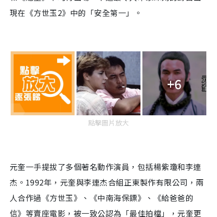
現在《方世玉2》中的「安全第一」。
+6
點擊圖片放大
元奎一手提拔了多個著名動作演員，包括楊紫瓊和李連
杰。1992年，元奎與李連杰合組正東製作有限公司，兩
人合作過《方世玉》、《中南海保鏢》、《給爸爸的
信》等賣座電影，被一致公認為「最佳拍檔」，元奎更