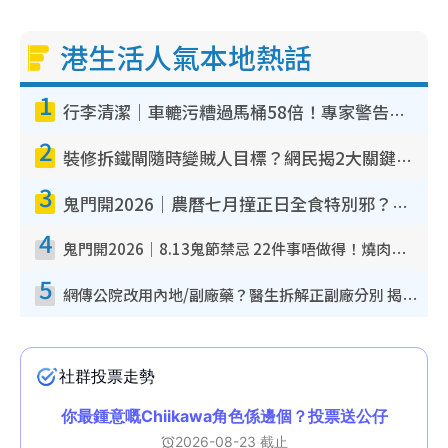
港生活人氣本地熱話
1
行李清潔｜車轆污糟過馬桶58倍！專家警告忌用酒精抹 教1招免污手除菌
2
裝修拆鐵閘隨時變賊人目標？網民揭2大關鍵用途：裝新式等於白裝？附新舊鐵閘分別
3
鬼門開2026｜農曆七月撞正日全食特別邪？專家警告切忌做一事！揭4大禁忌+2招保平安
4
鬼門開2026｜8.13鬼節禁忌 22件事唔做得！燒肉、刺身要少食？半夜勿吹口哨/打呢個電話
5
網傳公院改用內地/副廠藥？醫生拆解正副廠分別 揭4類人換藥隨時出事