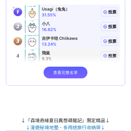
↓「森境奇緣夏日異想尋龍記」限定精品↓
↓漫遊秘境地墊、多用途旅行收納袋↓