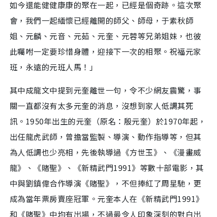
如今還能健健康康的聚在一起，已經是個奇跡。這次聚
會，我們一起緬懷已經離開的師父、師母，于素秋師
姐、元麟、元音、元茹、元奎、元蓉等兄弟姐妹，也彼
此囑咐一定要珍惜身體，迎接下一次的相聚。祝福元家
班，永遠的元班人馬！」
其中成龍文中提到元奎離世一句，令不少網友震驚，事
關一直都沒有太多元奎的消息，沒想到家人低調其死
訊。1950年出生的元奎（原名：殷元奎）於1970年起，
出任龍虎武師，曾擔當監製、導演、動作指導等，但其
為人低調也少亮相，先後執導過《方世玉》、《漫畫威
龍》、《賭聖》、《新精武門1991》等數十部電影，其
中與劉鎮偉合作導演《賭聖》，不但捧紅了周星馳，更
成為當年票房賣座冠軍。元奎本人在《新精武門1991》
和《賭聖》中均有出場，不過最令人印象深刻的對白出