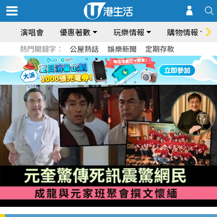
演唱會
優惠著數
玩樂情報
購物情報
熱門關鍵字：
公屋熱話
娛樂新聞
定期存款