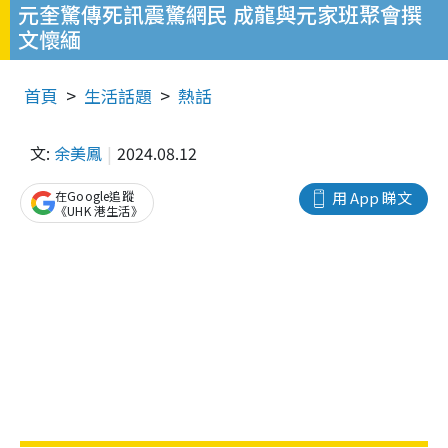
元奎驚傳死訊震驚網民 成龍與元家班聚會撰
文懷緬
首頁
生活話題
熱話
文:
余美鳳
2024.08.12
在Google追蹤
用 App 睇文
《UHK 港生活》