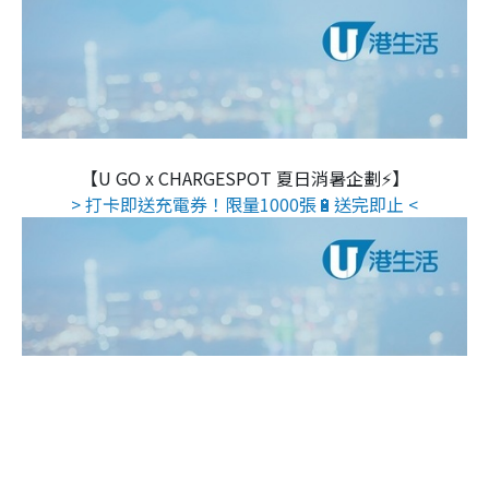
【U GO x CHARGESPOT 夏日消暑企劃⚡】
> 打卡即送充電券！限量1000張🔋送完即止 <