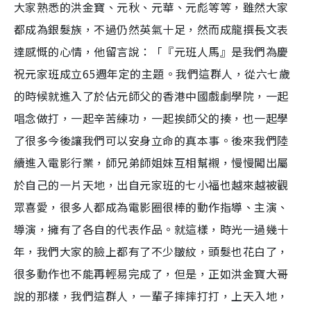
大家熟悉的洪金寶、元秋、元華、元彪等等，雖然大家
都成為銀髮族，不過仍然英氣十足，然而成龍撰長文表
達感慨的心情，他留言說：「『元班人馬』是我們為慶
祝元家班成立65週年定的主題。我們這群人，從六七歲
的時候就進入了於佔元師父的香港中國戲劇學院，一起
唱念做打，一起辛苦練功，一起挨師父的揍，也一起學
了很多今後讓我們可以安身立命的真本事。後來我們陸
續進入電影行業，師兄弟師姐妹互相幫襯，慢慢闖出屬
於自己的一片天地，出自元家班的七小福也越來越被觀
眾喜愛，很多人都成為電影圈很棒的動作指導、主演、
導演，擁有了各自的代表作品。就這樣，時光一過幾十
年，我們大家的臉上都有了不少皺紋，頭髮也花白了，
很多動作也不能再輕易完成了，但是，正如洪金寶大哥
說的那樣，我們這群人，一輩子摔摔打打，上天入地，