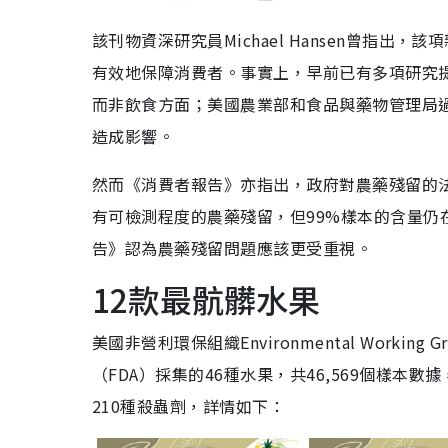
該刊物資深研究員Michael Hansen曾指
有效地保障消費者。事實上，早前已有多項研究
而非飲食方面；美國農業部和食品與藥物管理局
造成影響。
然而《消費者報告》亦指出，政府對農藥殘留的
有可檢測程度的農藥殘留，但99%樣本的含量
告》認為農藥殘留問題應該更受重視。
12款最骯髒水果
美國非營利環保組織Environmental Work
（FDA）採集的46種水果，共46,569個樣
210種殺蟲劑，詳情如下：