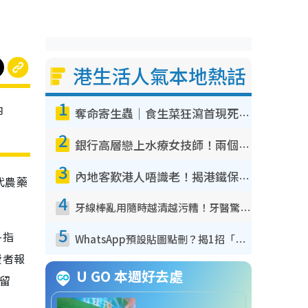
港生活人氣本地熱話
1
內
奪命寄生蟲｜食生菜狂瀉首現死者！疫潮惡化錄1.8萬宗病例 揭洗菜3大謬誤
2
銀行高層戀上水療女技師！兩個月借128萬驚覺「沉船」沉落火海 揭背後疑似邪教操控賣淫
3
內地客歎港人唔識老！揭港鐵保鮮級冷氣 港人求放過：咪投訴
代農藥
4
牙線棒亂用隨時越清越污糟！牙醫驚揭盲目過戶細菌恐致蛀牙：呢種先係日常真保養
5
冬指
WhatsApp預設貼圖點刪？揭1招「反向操作」還原簡潔介面 附3步實測教學
費者報
U GO 本週好去處
殘留