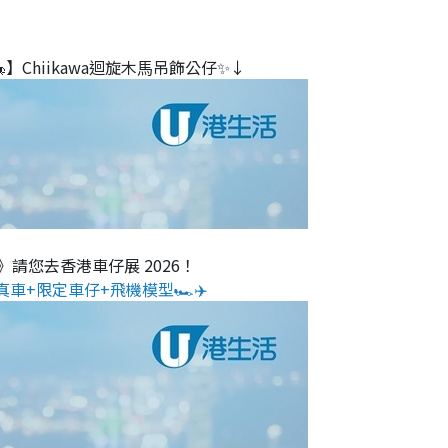
】Chiikawa迴旋木⾺吊飾公仔✨↓
O》請您去香港車仔展 2026！
真車+限定車仔+飛機模型🏎️✈️