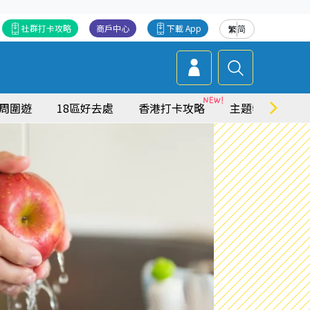
社群打卡攻略
商戶中心
下載 App
繁
简
周圍遊
18區好去處
香港打卡攻略
主題特集