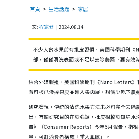
首頁
生活話題
家居
文:
程家健
2024.08.14
不少人食水果前有批皮習慣。美國科學期刊《Nan
部，僅僅清洗表面或不足以去除農藥。要有效
綜合外媒報道，美國科學期刊《Nano Lette
有可核已滲透果皮並進入果肉層，想減少吃下農
研究發現，傳統的清洗水果方法未必可完全去除
出，有關研究目的在於強調，批皮相較於單純水
告》（Consumer Reports）今年5月報
量，可對消費者構成「重大風險」。