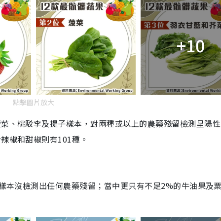
+10
點擊圖片放大
菠菜、桃駁李及提子樣本，對兩種或以上的農藥殘留檢測呈陽性
辣椒和甜椒則有101種。
%的樣本沒檢測出任何農藥殘留；當中更只有不足2%的牛油果及