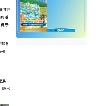
如何更
觸農藥
對健康
品都含
者報
理局
共驗出