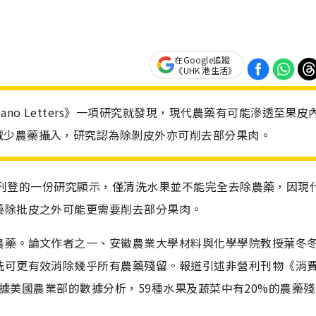
在Google追蹤
《UHK 港生活》
o Letters》一項研究就發現，現代農藥有可能滲透至果皮
減少農藥攝入，研究認為除剝皮外亦可削去部分果肉。
rs》刊登的一份研究顯示，僅清洗水果並不能完全去除農藥，因現
藥除批皮之外可能更需要削去部分果肉。
農藥。論文作者之一、安徽農業大學材料與化學學院教授葉冬
洗可更有效消除幾乎所有農藥殘留。報道引述非營利刊物《消
告，指根據美國農業部的數據分析，59種水果及蔬菜中有20%的農藥