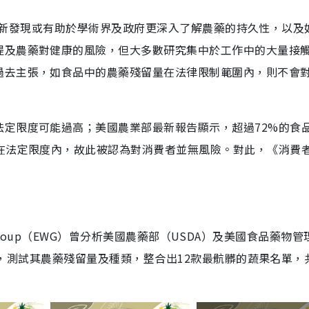
出，該項新發現或有助於學術界及政府更深入了解農藥的持久性，以及
提及農藥對健康的風險，但大多數研究集中於工作中的大量接
過去主張，如食品中的農藥殘留量在法律限制範圍內，則不會
法定限度可能過高；美國農業部最新報告顯示，超過72%的食
仍在法定限度內，故此被認為對消費者並無風險。對此，《消費
ing Group（EWG）曾分析美國農藥部（USDA）及美國食品藥物管
本數據，測試其農藥殘留量及種類，整合出12款最骯髒的蔬果名單，