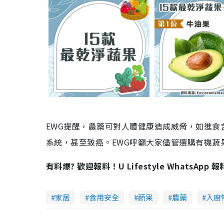
EWG提醒，農藥可對人體健康造成威脅，如進
系統，甚至致癌。EWG呼籲大家儘管選購有機蔬
有料爆? 歡迎報料！U Lifestyle WhatsApp 
家居
食用安全
蔬果
農藥
入廚