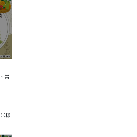
。當
粟米樣