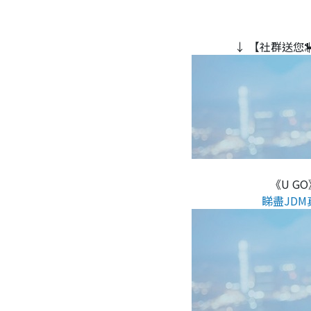
↓ 【社群送您
《U G
睇盡JDM