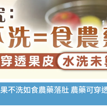
果不洗如食農藥落肚 農藥可穿透