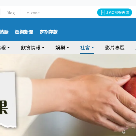
Blog
e-zone
U GO搵好去處
熱話
娛樂新聞
定期存款
情報
飲食情報
娛樂
社會
影片專區