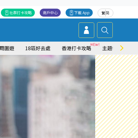
社群打卡攻略
商戶中心
下載 App
繁
简
周圍遊
18區好去處
香港打卡攻略
主題特集