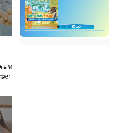
信有讚
信讚好