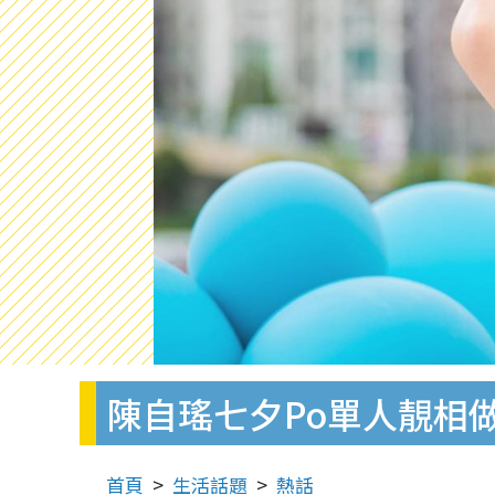
陳自瑤七夕Po單人靚相
首頁
生活話題
熱話