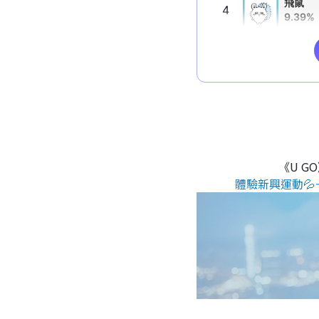
《U G
體驗新興運動💦