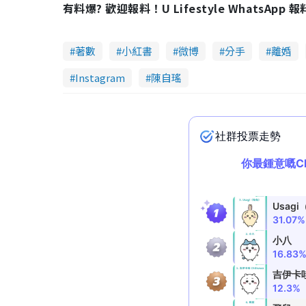
有料爆? 歡迎報料！U Lifestyle WhatsApp 
.
6
0
%
著數
小紅書
微博
分手
離婚
Instagram
陳自瑤