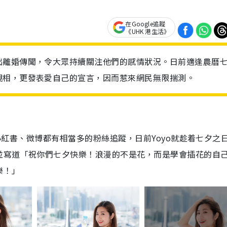
在Google追蹤
《UHK 港生活》
出離婚傳聞，令大眾持續關注他們的感情狀況。日前適逢農曆
靚相，更發表愛自己的宣言，因而惹來網民無限揣測。
、小紅書、微博都有相當多的粉絲追蹤，日前Yoyo就趁着七夕之
並寫道「祝你們七夕快樂！浪漫的不是花，而是學會插花的自
樂！」