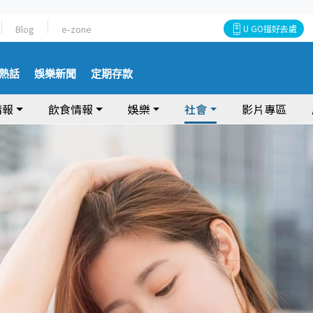
Blog
e-zone
U GO搵好去處
熱話
娛樂新聞
定期存款
情報
飲食情報
娛樂
社會
影片專區