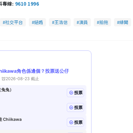
e
報料專線:
9610 1996
a
n
i
n
社交平台
結婚
王浩信
演員
拍拖
緋聞
i
n
g
T
i
m
e