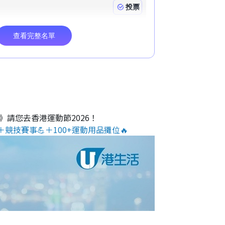
O》請您去香港運動節2026！
＋競技賽事💪＋100+運動用品攤位🔥