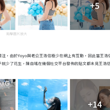
+5
點擊圖片放大
注，由於Yoyo與老公王浩信極少在網上有互動，因此當王浩
乎就少了花生，陳自瑤在幾個社交平台發佈的貼文都未見王浩
+14