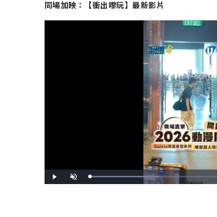
同場加映：【衝出嚟玩】最新影片
L
P
U
o
l
n
a
a
m
d
y
u
e
t
d
e
:
3
5