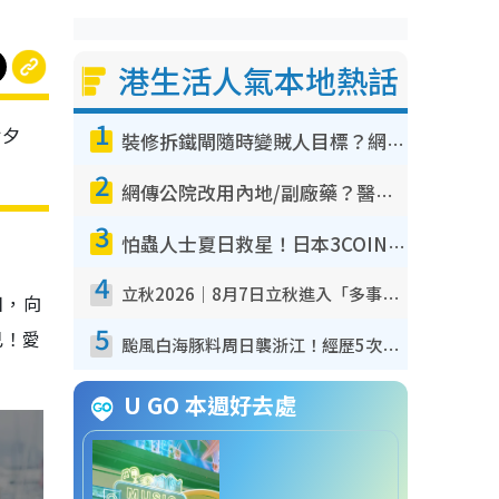
港生活人氣本地熱話
1
七夕
裝修拆鐵閘隨時變賊人目標？網民揭2大關鍵用途：裝新式等於白裝？附新舊鐵閘分別
2
網傳公院改用內地/副廠藥？醫生拆解正副廠分別 揭4類人換藥隨時出事
3
怕蟲人士夏日救星！日本3COINS爆紅驅蟲神器$45起 1招「全程免觸碰」輕鬆搞定小強
4
立秋2026｜8月7日立秋進入「多事之秋」 3件事唔做得！專家教6招開運 清枱頭／銀包納氣接好運
日，向
5
己！愛
颱風白海豚料周日襲浙江！經歷5次「眼牆置換」極罕見 成登陸內地最長途颱風
U GO 本週好去處