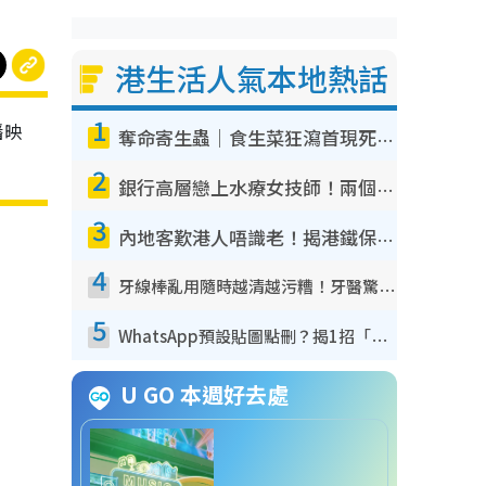
港生活人氣本地熱話
1
播映
奪命寄生蟲｜食生菜狂瀉首現死者！疫潮惡化錄1.8萬宗病例 揭洗菜3大謬誤
2
銀行高層戀上水療女技師！兩個月借128萬驚覺「沉船」沉落火海 揭背後疑似邪教操控賣淫
3
內地客歎港人唔識老！揭港鐵保鮮級冷氣 港人求放過：咪投訴
4
牙線棒亂用隨時越清越污糟！牙醫驚揭盲目過戶細菌恐致蛀牙：呢種先係日常真保養
5
WhatsApp預設貼圖點刪？揭1招「反向操作」還原簡潔介面 附3步實測教學
U GO 本週好去處