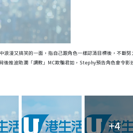
片中浪漫又搞笑的一面，指自己跟角色一樣認清目標後，不斷努
背後推波助瀾「調教」MC欺騙君如，Stephy預告角色會令影
+4