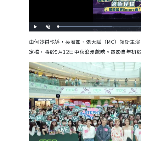
L
P
U
o
l
n
a
a
m
d
y
u
由何妙祺執導，吳君如、張天賦（MC）領銜主演
e
t
d
e
:
定檔，將於9月12日中秋浪漫獻映。電影自年初
4
2
.
3
5
%