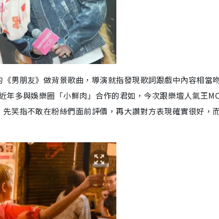
的《男朋友》做背景歌曲，導演就指發現歌詞跟戲中內容相當
近年多與娛樂圈「小鮮肉」合作的君如，今次跟樂壇人氣王M
，先笑指不敢在粉絲們面前評價，再大讚對方表現確實很好，