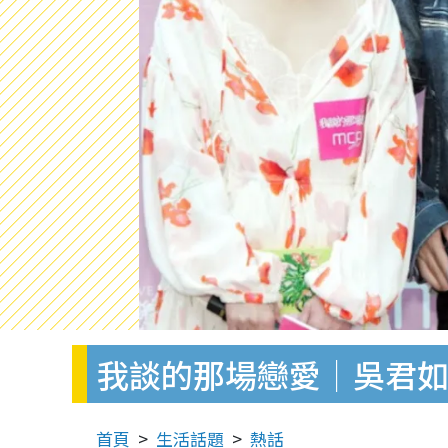
我談的那場戀愛│吳君如
首頁
生活話題
熱話