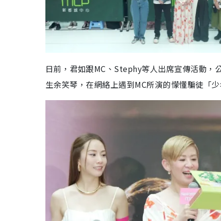
日前，君如跟MC、Stephy等人出席宣傳活
生余笑琴，在網絡上遇到MC所演的懞懂騙徒「