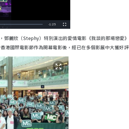
R
-
1:25
F
u
l
e
l
，鄧麗欣（Stephy）特別演出的愛情電影《我談的那場戀愛
s
c
m
r
於香港國際電影節作為開幕電影後，經已在多個影展中大獲好評
e
e
a
n
i
n
i
n
g
T
i
m
e