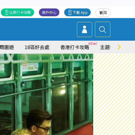
社群打卡攻略
商戶中心
下載 App
繁
简
周圍遊
18區好去處
香港打卡攻略
主題特集