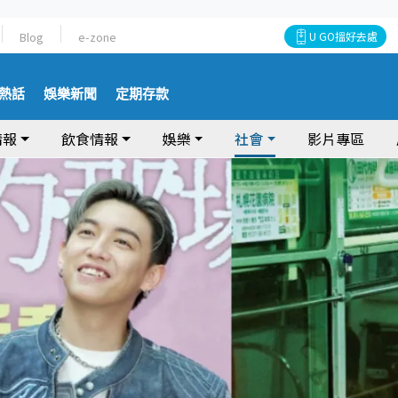
Blog
e-zone
U GO搵好去處
熱話
娛樂新聞
定期存款
情報
飲食情報
娛樂
社會
影片專區