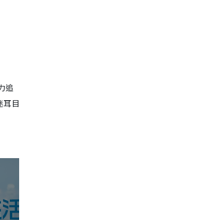
力追
迷耳目