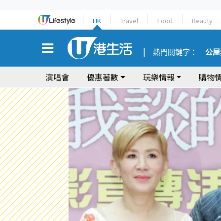
HK
Travel
Food
Beauty
熱門關鍵字：
公屋
演唱會
優惠著數
玩樂情報
購物