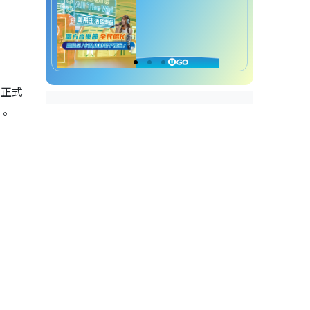
》正式
。