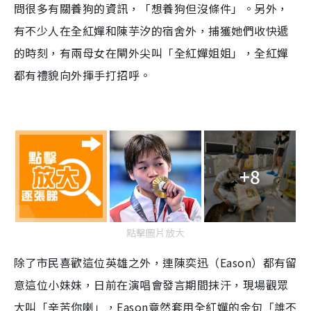
問很多有關養狗的資訊，「想養狗但沒條件」。另外，
有不少人在全紅嬋和陳芋汐的宿舍外，捕獲她們收快遞
的時刻，有兩母女在閘外尖叫「全紅嬋姐姐」，全紅嬋
都有禮貌向外揮手打招呼。
+8
點擊圖片放大
除了市民喜歡這位英雄之外，連陳奕迅（Eason）都有留
意這位小妹妹，日前在演唱會發言期間抹汗，現場觀眾
大叫「辛苦你喇」，Eason竟然套用全紅嬋的金句「誰不