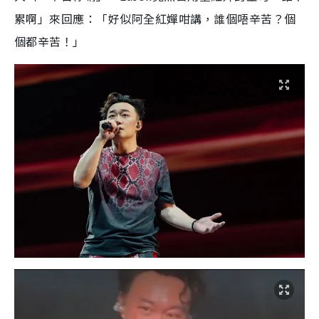
累啊」來回應：「好似阿全紅嬋咁講，誰個唔辛苦？個
個都辛苦！」