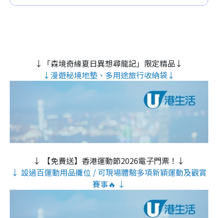
↓「森境奇緣夏日異想尋龍記」限定精品↓
↓漫遊秘境地墊、多用途旅行收納袋↓
↓ 【免費送】香港運動節2026電子門票！↓
↓ 設過百運動用品攤位 / 可現場體驗多項新穎運動及觀賞
賽事🔥 ↓