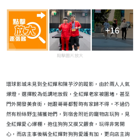
+16
點擊圖片放大
環球影城未見到全紅嬋和陳芋汐的蹤影，由於兩人人氣
爆燈，選擇較為低調地放假，全紅嬋老家被圍堵，甚至
門外開發美食街，她跟哥哥都暫時有家歸不得。不過仍
然有粉絲野生捕獲她們，到宿舍附近的竉物店玩狗，見
全紅嬋愛心爆棚，抱住狗狗又摸又餵食，玩得非常開
心，而店主事後稱全紅嬋對狗狗愛護有加，更向店主詢