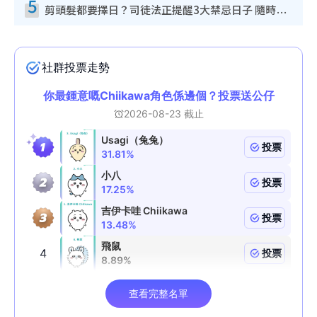
5
剪頭髮都要擇日？司徒法正提醒3大禁忌日子 隨時剪走財運！呢日剪髮恐「剪壽命」？