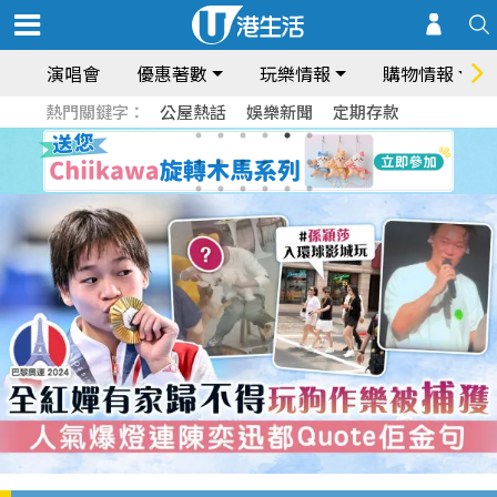
演唱會
優惠著數
玩樂情報
購物情報
熱門關鍵字：
公屋熱話
娛樂新聞
定期存款