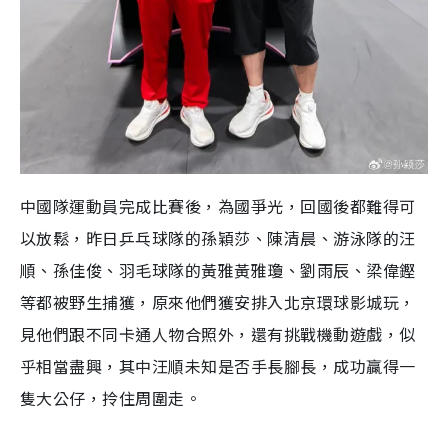
中國隊運動員完成比賽後，為國爭光，回國後都難得可
以放鬆，昨日乒乓球隊的孫穎莎、陳清晨、游泳隊的汪
順、孫佳俊、羽毛球隊的黃雅黃雅瓊、劉雨辰、梁偉鏗
等都被野生捕獲，原來他們獲安排入北京環球影城玩，
見他們跟不同卡通人物合照外，還有挑戰機動遊戲，似
乎相當盡興，其中汪順未知是否手長腳長，成功贏得一
隻大公仔，拎住周圍走。