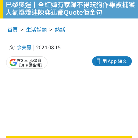
巴黎奧運丨全紅嬋有家歸不得玩狗作樂被捕獲
人氣爆燈連陳奕迅都Quote佢金句
首頁
生活話題
熱話
文:
余美鳳
2024.08.15
在Google追蹤
用 App 睇文
《UHK 港生活》