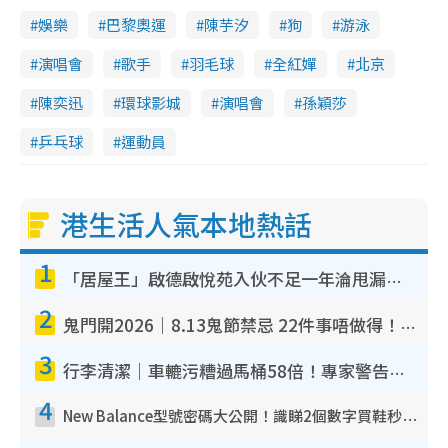
娛樂
巴黎奧運
陳芋汐
狗
游泳
演唱會
歌手
羽毛球
全紅嬋
北京
陳奕迅
環球影城
演唱會
孫穎莎
乒乓球
運動員
港生活人氣本地熱話
1
「居屋王」啟德啟悅苑入伙不足一年淪甩漏之王！插頭噴火花致大停電 多戶業主全屋家電報銷
2
鬼門開2026｜8.13鬼節禁忌 22件事唔做得！燒肉、刺身要少食？半夜勿吹口哨/打呢個電話
3
行李清潔｜車轆污糟過馬桶58倍！專家警告忌用酒精抹 教1招免污手除菌
4
New Balance型號密碼大公開！識睇2個數字買鞋秒知功能免中伏 附5大熱門鞋款