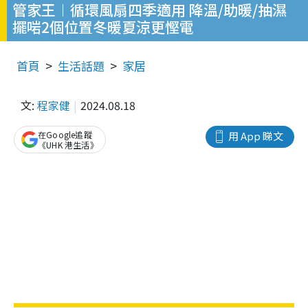
管家王︱循環風扇四季適用 降溫/助暖/抽濕
擺啱2個位置冬暖夏涼更慳電
首頁
生活話題
家居
文:
程家健
2024.08.18
在Google追蹤
用 App 睇文
《UHK 港生活》