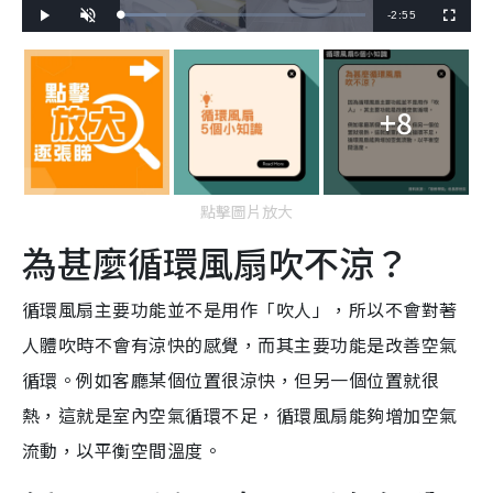
R
-
2:55
L
P
U
F
o
l
n
u
a
a
m
l
e
d
y
u
l
e
t
s
d
e
c
m
:
r
1
e
8
+8
e
a
.
n
5
1
i
%
n
點擊圖片放大
i
為甚麼循環風扇吹不涼？
n
g
循環風扇主要功能並不是用作「吹人」，所以不會對著
T
人體吹時不會有涼快的感覺，而其主要功能是改善空氣
i
循環。例如客廳某個位置很涼快，但另一個位置就很
m
熱，這就是室內空氣循環不足，循環風扇能夠增加空氣
e
流動，以平衡空間溫度。