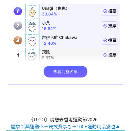
《U GO》請您去香港運動節2026！
體驗新興運動💦＋競技賽事💪＋100+運動用品攤位🔥