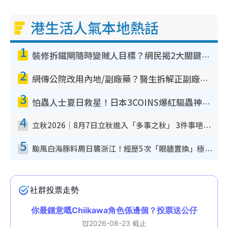
港生活人氣本地熱話
1
裝修拆鐵閘隨時變賊人目標？網民揭2大關鍵用途：裝新式等於白裝？附新舊鐵閘分別
2
網傳公院改用內地/副廠藥？醫生拆解正副廠分別 揭4類人換藥隨時出事
3
怕蟲人士夏日救星！日本3COINS爆紅驅蟲神器$45起 1招「全程免觸碰」輕鬆搞定小強
4
立秋2026｜8月7日立秋進入「多事之秋」 3件事唔做得！專家教6招開運 清枱頭／銀包納氣接好運
5
颱風白海豚料周日襲浙江！經歷5次「眼牆置換」極罕見 成登陸內地最長途颱風