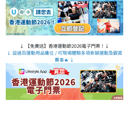
↓ 【免費送】香港運動節2026電子門票！↓
↓ 設過百運動用品攤位 / 可現場體驗多項新穎運動及觀賞
賽事🔥 ↓