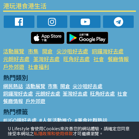
港玩港食港生活
活動展覽
市集
開倉
尖沙咀好去處
銅鑼灣好去處
元朗好去處
荃灣好去處
旺角好去處
社會
餐廳情報
戶外郊遊
社會福利
熱門類別
網民熱話
活動展覽
市集
開倉
尖沙咀好去處
銅鑼灣好去處
元朗好去處
荃灣好去處
旺角好去處
社會
餐廳情報
戶外郊遊
熱門標籤
#UGO搵好去處
#人氣活動推介
#美食社群熱話
#親子玩樂好去處
#ULifestyle應用程式
#限時搶
U Lifestyle 會使用Cookies來改善您的網站體驗，請確定您同意
接受本網站之
私隱政策和使用條款
才可繼續瀏覽。
#UJetso禮物放送
#ULifestyle商戶中心
#著數
#網絡熱話