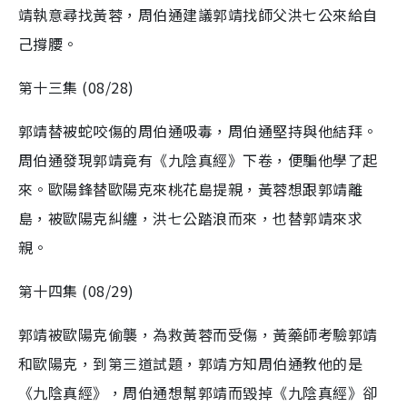
靖執意尋找黃蓉，周伯通建議郭靖找師父洪七公來給自
己撐腰。
第十三集 (08/28)
郭靖替被蛇咬傷的周伯通吸毒，周伯通堅持與他結拜。
周伯通發現郭靖竟有《九陰真經》下卷，便騙他學了起
來。歐陽鋒替歐陽克來桃花島提親，黃蓉想跟郭靖離
島，被歐陽克糾纏，洪七公踏浪而來，也替郭靖來求
親。
第十四集 (08/29)
郭靖被歐陽克偷襲，為救黃蓉而受傷，黃藥師考驗郭靖
和歐陽克，到第三道試題，郭靖方知周伯通教他的是
《九陰真經》，周伯通想幫郭靖而毀掉《九陰真經》卻