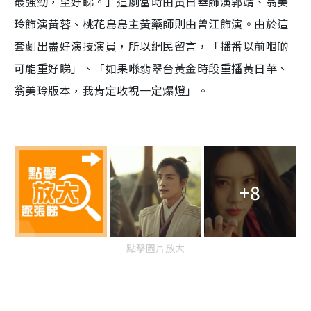
最強勁，至好睇。」這劇當時由黃日華飾演郭靖、翁美
玲飾演黃蓉、桃花島島主黃藥師則由曾江飾演。由於這
套劇出盡好演技演員，所以網民留言，「播番以前嗰啲
可能重好睇」、「如果喺翡翠台黃金時段重播黃日華、
翁美玲版本，我肯定收視一定爆燈」。
+8
點擊圖片放大