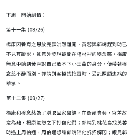
下周一開始劇情：
第十一集 (08/26)
楊康因養育之恩放完顏洪烈離開，黃蓉與郭靖趕到時已
不見其蹤影，卻意外發現被關在棺材裡的穆念慈。楊康
無意中聽到黃蓉說自己放不下小王爺的身分，便帶著穆
念慈不辭而別。郭靖到客棧找拖雷時，受託照顧患病的
華箏。
第十二集 (08/27)
楊康和穆念慈為了賺取回家盤纏，在街頭賣藝，官差故
意為難，楊康氣怒之下打傷他們；郭靖到桃花島找黃蓉
時遇上周伯通，周伯通想讓郭靖陪他拆招解悶；眼見郭