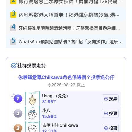
銀行高層戀上水療女技師！兩個月借128萬驚覺「沉船」沉落火海 揭背後疑似邪教操控賣淫
3
內地客歎港人唔識老！揭港鐵保鮮級冷氣 港人求放過：咪投訴
4
牙線棒亂用隨時越清越污糟！牙醫驚揭盲目過戶細菌恐致蛀牙：呢種先係日常真保養
5
WhatsApp預設貼圖點刪？揭1招「反向操作」還原簡潔介面 附3步實測教學