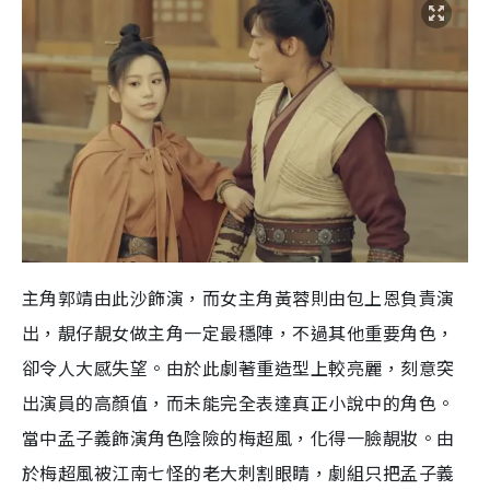
主角郭靖由此沙飾演，而女主角黃蓉則由包上恩負責演
出，靚仔靚女做主角一定最穩陣，不過其他重要角色，
卻令人大感失望。由於此劇著重造型上較亮麗，刻意突
出演員的高顏值，而未能完全表達真正小說中的角色。
當中孟子義飾演角色陰險的梅超風，化得一臉靚妝。由
於梅超風被江南七怪的老大刺割眼睛，劇組只把孟子義