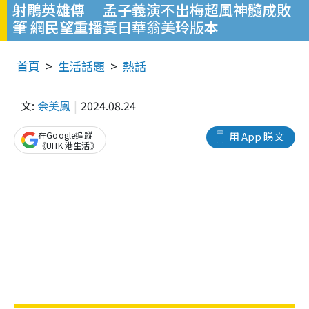
射鵰英雄傳│ 孟子義演不出梅超風神髓成敗
筆 網民望重播黃日華翁美玲版本
首頁
生活話題
熱話
文:
余美鳳
2024.08.24
在Google追蹤
用 App 睇文
《UHK 港生活》