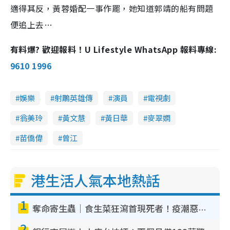
適得其反，黃蓉婚配一事作罷，她知道郭靖的船有問題
便追上去…
有料爆? 歡迎報料！U Lifestyle WhatsApp 報料專線:
9610 1996
娛樂
射鵰英雄傳
演員
電視劇
翁美玲
黃文慧
黃日華
麥翠嫻
苗僑偉
曾江
港生活人氣本地熱話
1
奪命寄生蟲｜食生菜狂瀉首現死者！疫潮惡化錄1.8萬宗病例 揭洗菜3大謬誤
2