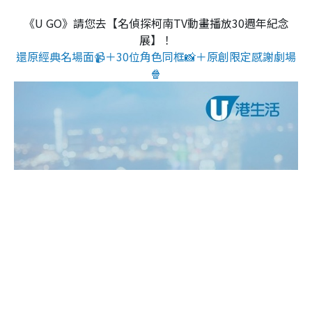
《U GO》請您去【名偵探柯南TV動畫播放30週年紀念
展】！
還原經典名場面📹＋30位角色同框📸＋原創限定感謝劇場
🍿