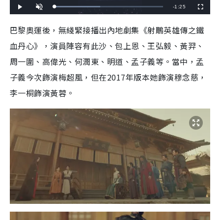
R
-
1:25
L
P
U
F
o
l
n
u
a
a
m
l
e
d
y
u
l
巴黎奧運後，無綫緊接播出內地劇集《
射鵰英雄傳之鐵
e
t
s
d
e
c
m
:
r
血丹心》，
演員陣容有此沙、包上恩、王弘毅、黃羿、
4
e
2
e
a
.
n
3
周一圍、高偉光、何潤東、明道、孟子義等。當中，孟
5
i
%
子義今次飾演梅超風，但在2017年版本她飾演穆念慈，
n
李一桐飾演黃蓉。
i
n
g
T
i
m
e