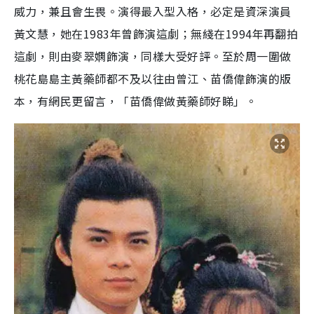
威力，兼且會生畏。演得最入型入格，必定是資深演員
黃文慧，她在1983年曾飾演這劇；無綫在1994年再翻拍
這劇，則由麥翠嫻飾演，同樣大受好評。至於周一圍做
桃花島島主黃藥師都不及以往由曾江、苗僑偉飾演的版
本，有網民更留言，「苗僑偉做黃藥師好睇」。