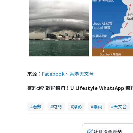
來源：
Facebook
、
香港天文台
有料爆? 歡迎報料！U Lifestyle WhatsApp 
著數
屯門
攝影
暴雨
天文台