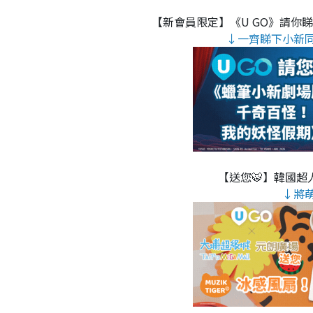
【新會員限定】《U GO》請你
↓一齊睇下小新
【送您🐯】韓國超人
↓將