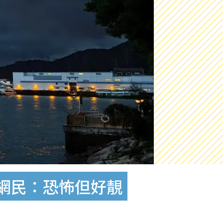
！網民：恐怖但好靚