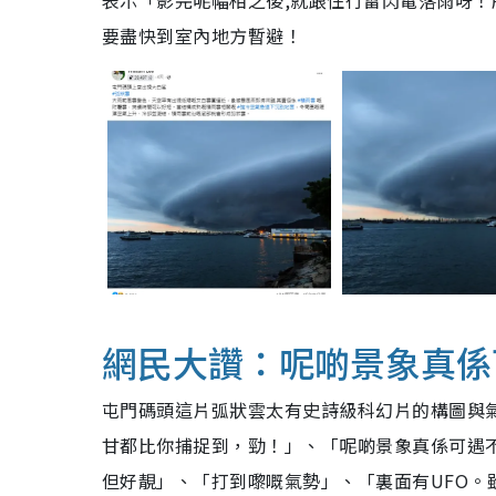
表示「影完呢幅相之後,就跟住行雷閃電落雨呀
要盡快到室內地方暫避！
網民大讚：呢啲景象真係
屯門碼頭這片弧狀雲太有史詩級科幻片的構圖與
甘都比你捕捉到，勁！」、「呢啲景象真係可遇
但好靚」、「打到嚟嘅氣勢」、「裏面有UFO