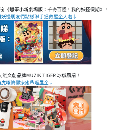
睇👹《蠟筆小新劇場版：千奇百怪！我的妖怪假期》！
同妖怪朋友們點樣聯手拯救屋企人啦↓
氣文創品牌MUZIK TIGER 冰感風扇！
萌虎嘅慵懶療癒帶返屋企↓