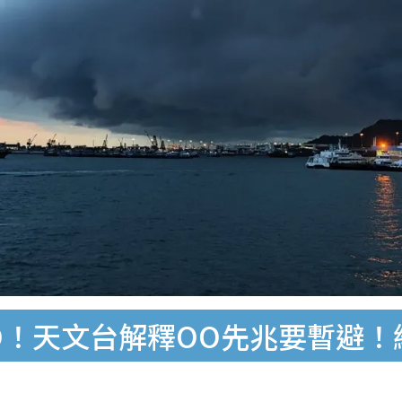
O！天文台解釋OO先兆要暫避