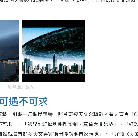
！所以係天氣變化嘅先兆！」大家下次在街上見到這個天文現象
點擊圖片放大
可遇不可求
氣勢，引來一眾網民讚譽，照片更被天文台轉載。有人直言「C
不可求」、「師兄你好犀利咁都影到，真係大開眼界」、「好
。雖然就會有好多天文專家衝出嚟話係自然現象」、「好似《天