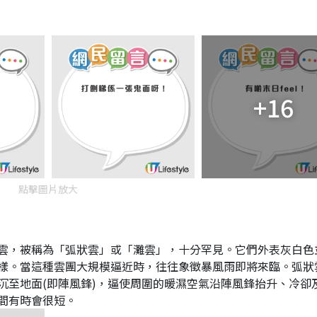
+16
點擊圖片放大
雲，被稱為「弧狀雲」或「灘雲」，十分罕見。它們外表灰白色
樣。當這種雲團大規模逼近時，往往象徵暴風雨即將來臨。弧狀
沉至地面(即陣風鋒)，逼使周圍的暖濕空氣沿陣風鋒抬升、冷卻
間有時會很短。