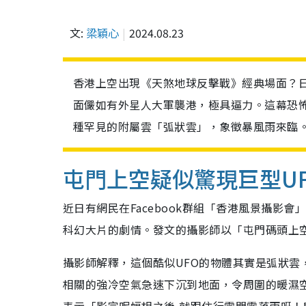
文:
梁穎心
2024.08.23
香港上空出現《天煞地球反擊戰》經典場面？
面儼如有外星人大軍襲港，極具逼力。這幕恐
種罕見的附屬雲「弧狀雲」，象徵暴風雨來臨
屯門上空疑似驚現巨型U
近日有網民在Facebook群組「香港風景攝影
科幻大片的劇情。發文的攝影師以「屯門碼頭上
攝影師解釋，這個酷似UFO的物體其實是弧狀
相關的強冷空氣急速下沉到地面，令周圍的暖濕