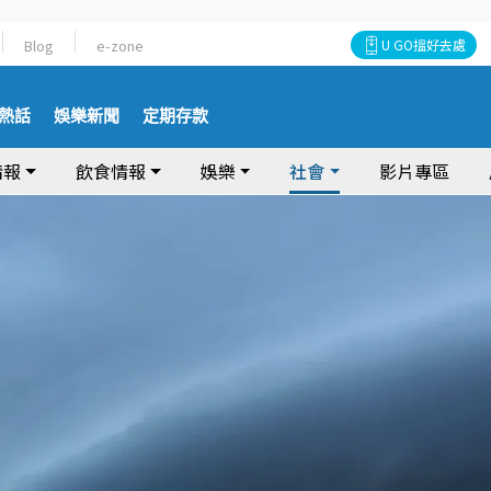
Blog
e-zone
U GO搵好去處
熱話
娛樂新聞
定期存款
情報
飲食情報
娛樂
社會
影片專區