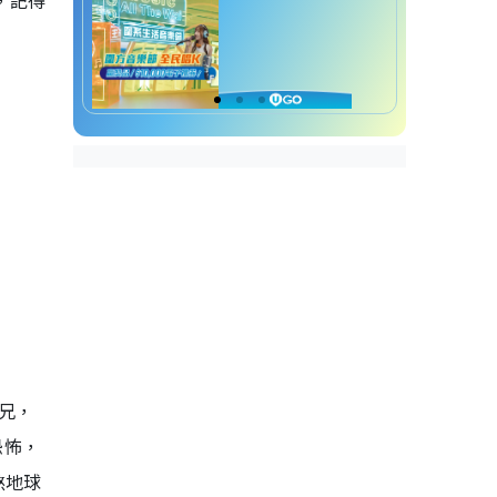
，記得
兄，
恐怖，
煞地球