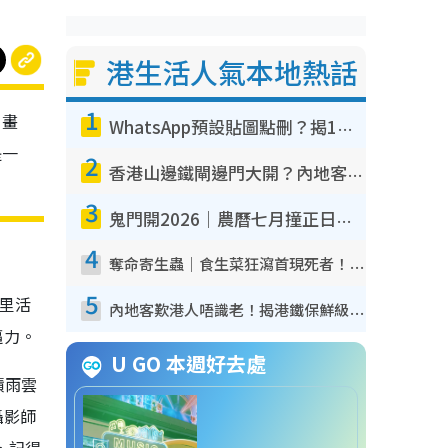
港生活人氣本地熱話
1
，畫
WhatsApp預設貼圖點刪？揭1招「反向操作」還原簡潔介面 附3步實測教學
是一
2
香港山邊鐵閘邊門大開？內地客困惑意義何在！網民神回覆：呢種叫法理性防禦
3
鬼門開2026｜農曆七月撞正日全食特別邪？專家警告切忌做一事！揭4大禁忌+2招保平安
4
奪命寄生蟲｜食生菜狂瀉首現死者！疫潮惡化錄1.8萬宗病例 揭洗菜3大謬誤
5
荷里活
內地客歎港人唔識老！揭港鐵保鮮級冷氣 港人求放過：咪投訴
逼力。
U GO 本週好去處
積雨雲
攝影師