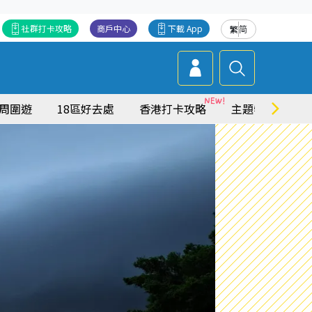
社群打卡攻略
商戶中心
下載 App
繁
简
周圍遊
18區好去處
香港打卡攻略
主題特集