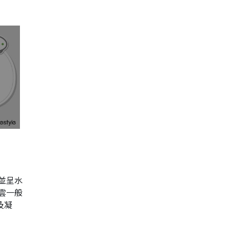
並呈水
雲一般
及凝