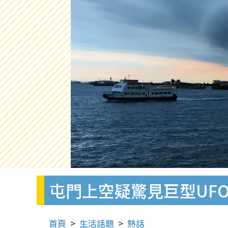
屯門上空疑驚見巨型UF
首頁
生活話題
熱話