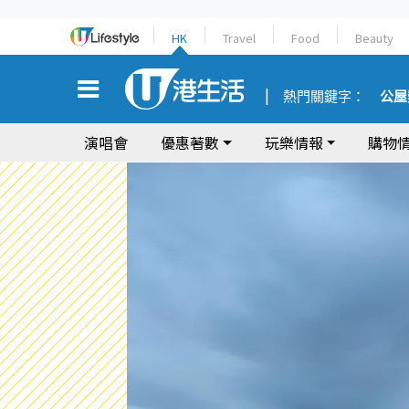
HK
Travel
Food
Beauty
熱門關鍵字：
公屋
演唱會
優惠著數
玩樂情報
購物