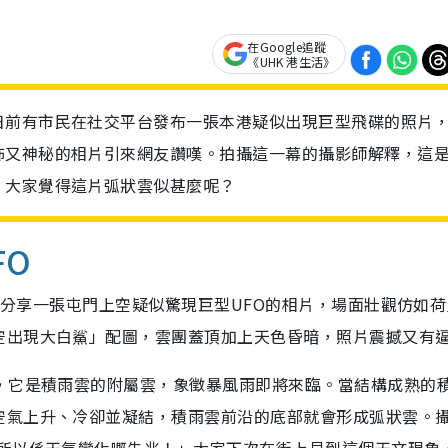
在Google追蹤
《UHK 港生活》
日前有市民在社交平台發布一張本港疑似出現巨型飛碟的照片
怖又神秘的相片引來網友讚嘆。拍攝這一幕的攝影師解釋，這
。大家覺得這片弧狀雲似甚麼呢？
FO
會」分享一張屯門上空疑似驚現巨型UFO的相片，場面壯觀仿如
空出現大白鯊」配圖，雲團蓋頂加上天色昏暗，照片震撼又有
雲，它是積雨雲的附屬雲，象徵暴風雨即將來臨。當結構成熟的
空氣上升、冷卻並凝結，積雨雲前沿的底部就會形成弧狀雲。