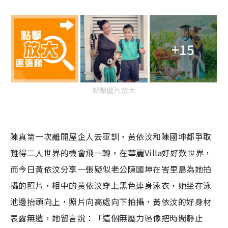
+15
點擊圖片放大
陳真第一次離開屋企人去軍訓，黃依汶和陳國坤都爭取
難得二人世界的機會飛一轉，在華麗Villa好好歎世界，
而今日黃依汶分享一張疑似老公陳國坤在峇里島為她拍
攝的照片，相中的黃依汶穿上黑色連身泳衣，她坐在泳
池邊抬頭向上，照片向高處向下拍攝，黃依汶的好身材
表露無遺，她留言說：「這個無壓力區像把時間靜止