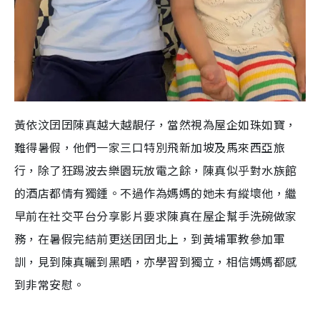
黃依汶囝囝陳真越大越靚仔，當然視為屋企如珠如寶，
難得暑假，他們一家三口特別飛新加坡及馬來西亞旅
行，除了狂踢波去樂園玩放電之餘，陳真似乎對水族館
的酒店都情有獨鍾。不過作為媽媽的她未有縱壞他，繼
早前在社交平台分享影片要求陳真在屋企幫手洗碗做家
務，在暑假完結前更送囝囝北上，到黃埔軍教參加軍
訓，見到陳真曬到黑晒，亦學習到獨立，相信媽媽都感
到非常安慰。