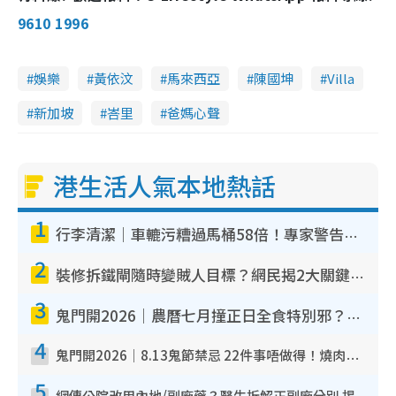
9610 1996
娛樂
黃依汶
馬來西亞
陳國坤
Villa
新加坡
峇里
爸媽心聲
港生活人氣本地熱話
1
行李清潔｜車轆污糟過馬桶58倍！專家警告忌用酒精抹 教1招免污手除菌
2
裝修拆鐵閘隨時變賊人目標？網民揭2大關鍵用途：裝新式等於白裝？附新舊鐵閘分別
3
鬼門開2026｜農曆七月撞正日全食特別邪？專家警告切忌做一事！揭4大禁忌+2招保平安
4
鬼門開2026｜8.13鬼節禁忌 22件事唔做得！燒肉、刺身要少食？半夜勿吹口哨/打呢個電話
5