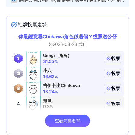
網傳公院改用內地/副廠藥？醫生拆解正副廠分別 揭4類人換藥隨時出事