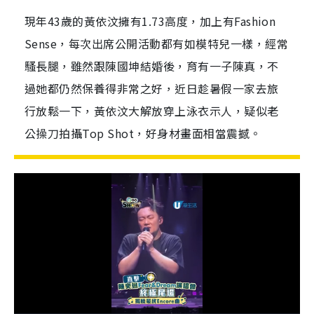
現年43歲的黃依汶擁有1.73高度，加上有Fashion
Sense，每次出席公開活動都有如模特兒一樣，經常
騷長腿，雖然跟陳國坤結婚後，育有一子陳真，不
過她都仍然保養得非常之好，近日趁暑假一家去旅
行放鬆一下，黃依汶大解放穿上泳衣示人，疑似老
公操刀拍攝Top Shot，好身材畫面相當震撼。