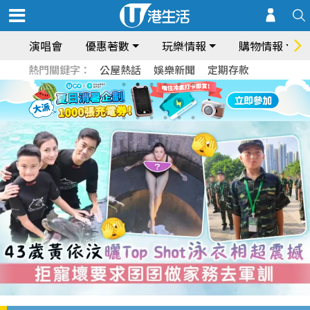
演唱會
優惠著數
玩樂情報
購物情報
熱門關鍵字：
公屋熱話
娛樂新聞
定期存款