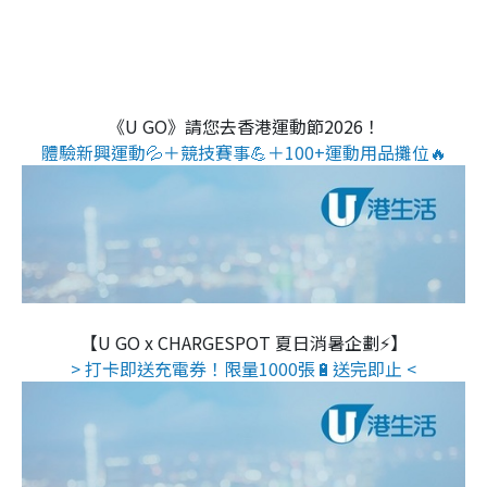
《U GO》請您去香港運動節2026！
體驗新興運動💦＋競技賽事💪＋100+運動用品攤位🔥
【U GO x CHARGESPOT 夏日消暑企劃⚡】
> 打卡即送充電券！限量1000張🔋送完即止 <