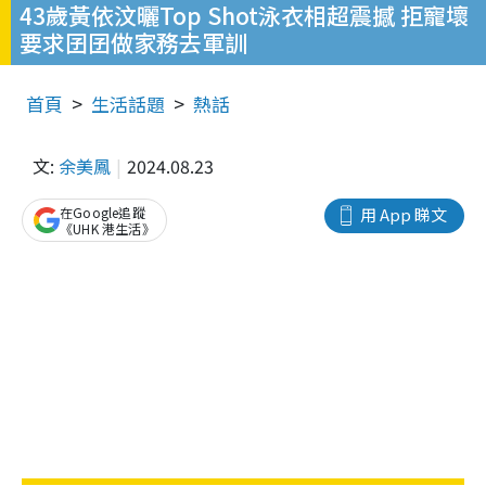
43歲黃依汶曬Top Shot泳衣相超震撼 拒寵壞
要求囝囝做家務去軍訓
首頁
生活話題
熱話
文:
余美鳳
2024.08.23
在Google追蹤
用 App 睇文
《UHK 港生活》