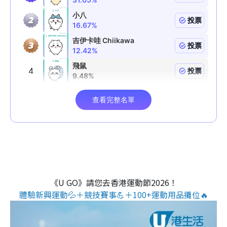
《U GO》請您去香港運動節2026！
體驗新興運動💦＋競技賽事💪＋100+運動用品攤位🔥