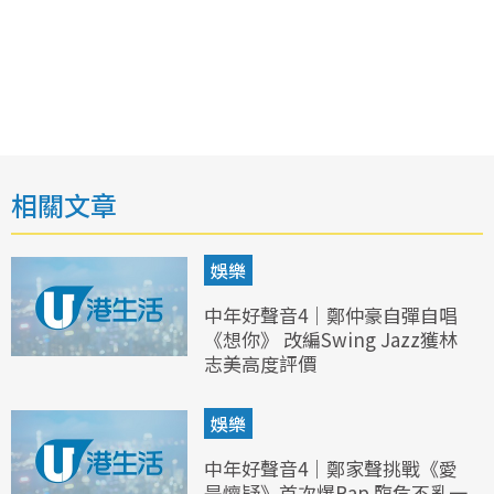
相關文章
娛樂
中年好聲音4｜鄭仲豪自彈自唱
《想你》 改編Swing Jazz獲林
志美高度評價
娛樂
中年好聲音4｜鄭家聲挑戰《愛
是懷疑》首次爆Rap 臨危不亂一