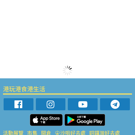
港玩港食港生活
活動展覽
市集
開倉
尖沙咀好去處
銅鑼灣好去處