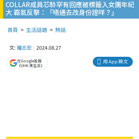
COLLAR成員芯駖罕有回應被標籤入女團年紀
大 霸氣反擊：「唔通去改身份證咩？」
首頁
生活話題
熱話
文:
羅志宏
2024.08.27
在Google追蹤
用 App 睇文
《UHK 港生活》