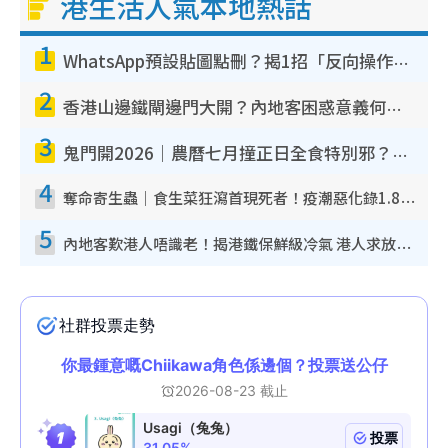
港生活人氣本地熱話
e
1
WhatsApp預設貼圖點刪？揭1招「反向操作」還原簡潔介面 附3步實測教學
2
香港山邊鐵閘邊門大開？內地客困惑意義何在！網民神回覆：呢種叫法理性防禦
3
鬼門開2026｜農曆七月撞正日全食特別邪？專家警告切忌做一事！揭4大禁忌+2招保平安
4
奪命寄生蟲｜食生菜狂瀉首現死者！疫潮惡化錄1.8萬宗病例 揭洗菜3大謬誤
5
內地客歎港人唔識老！揭港鐵保鮮級冷氣 港人求放過：咪投訴