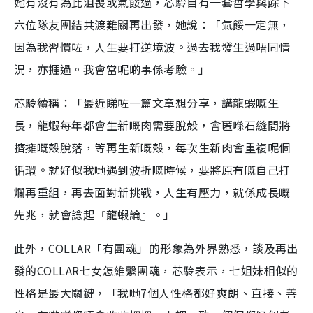
她有沒有為此沮喪或氣餒過，芯駖自有一套哲學與餘下
六位隊友團結共渡難關再出發，她說：「氣餒一定無，
因為我習慣咗，人生要打逆境波。過去我發生過唔同情
況，亦捱過。我會當呢啲事係考驗。」
芯駖續稱：「最近睇咗一篇文章想分享，講龍蝦嘅生
長，龍蝦每年都會生新嘅肉需要脫殼，會匿喺石縫間將
擠擁嘅殼脫落，等再生新嘅殼，每次生新肉會重複呢個
循環。就好似我哋遇到波折嘅時候，要將原有嘅自己打
爛再重組，再去面對新挑戰，人生有壓力，就係成長嘅
先兆，就會諗起『龍蝦論』。」
此外，COLLAR「有團魂」的形象為外界熟悉，談及再出
發的COLLAR七女怎維繫團魂，芯駖表示，七姐妹相似的
性格是最大關鍵，「我哋7個人性格都好爽朗、直接、善