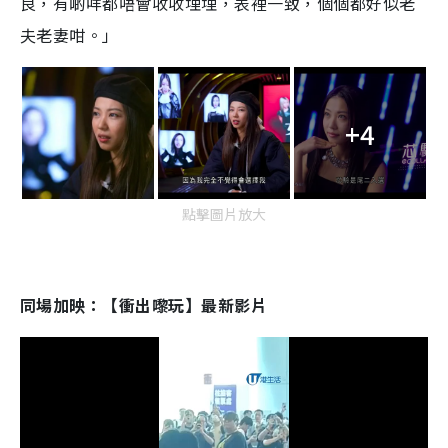
良，有啲咩都唔會收收埋埋，表裡一致，個個都好似老
夫老妻咁。」
+4
點擊圖片放大
同場加映：【衝出嚟玩】最新影片