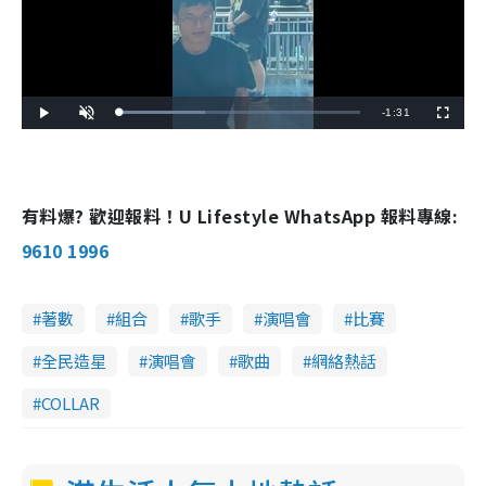
R
-
1:31
L
P
U
F
o
l
n
u
a
a
m
l
e
d
y
u
l
e
t
s
d
e
c
m
:
r
3
e
5
e
有料爆? 歡迎報料！U Lifestyle WhatsApp 報料專線:
a
.
n
6
0
i
9610 1996
%
n
i
著數
組合
歌手
演唱會
比賽
n
全民造星
演唱會
歌曲
網絡熱話
g
COLLAR
T
i
m