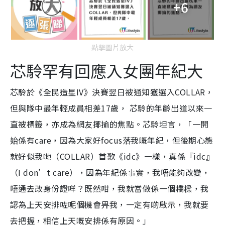
+6
點擊圖片放大
芯駖罕有回應入女團年紀大
芯駖於《全民造星IV》決賽翌日被通知獲選入COLLAR，
但與隊中最年輕成員相差17歲， 芯駖的年齡出道以來一
直被標籤，亦成為網友揶揄的焦點。芯駖坦言，「一開
始係有care，因為大家好focus落我嘅年紀，但後期心態
就好似我哋（COLLAR）首歌《idc》一樣，真係『idc』
（I don’t care），因為年紀係事實，我唔能夠改變，
唔通去改身份證咩？既然咁，我就當做係一個橋樑，我
認為上天安排咗呢個機會畀我，一定有啲啟示，我就要
去把握，相信上天嘅安排係有原因。」