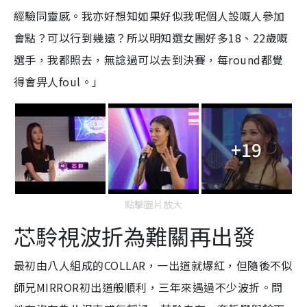
經驗同靈感。我亦好想知如果好似我呢個人設嘅人參加
會點？可以行到幾遠？所以明知選女團好多18、22歲嘅
選手，我都照去，無諗過可以去到決賽，每round都覺
得會畀人foul。」
+19
點擊圖片放大
芯駖視波折為難關再出發
最初由八人組成的COLLAR，一出道就爆紅，但隨後不似
師兄MIRROR初出道般順利，三年來遇過不少波折。問