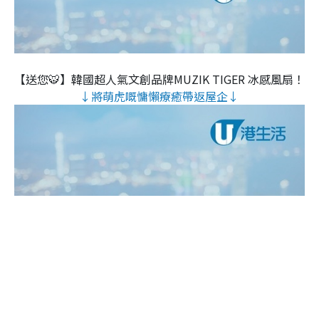
【送您🐯】韓國超人氣文創品牌MUZIK TIGER 冰感風扇！
↓將萌虎嘅慵懶療癒帶返屋企↓