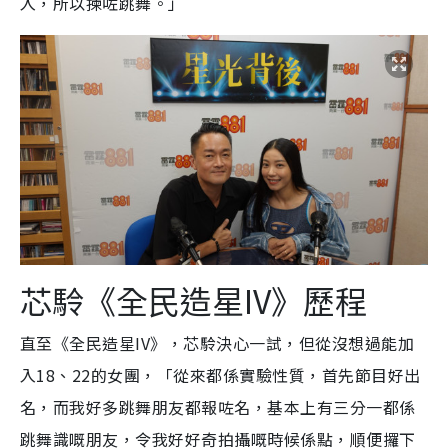
入，所以揀咗跳舞。」
芯駖《全民造星IV》歷程
直至《全民造星IV》，芯駖決心一試，但從沒想過能加
入18、22的女團，「從來都係實驗性質，首先節目好出
名，而我好多跳舞朋友都報咗名，基本上有三分一都係
跳舞識嘅朋友，令我好好奇拍攝嘅時候係點，順便攞下