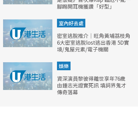
腳踢開耳機獲讚「好型」
室內好去處
密室逃脫推介｜旺角黃埔荔枝角
6大密室逃脫lost逃出香港 5D實
境/鬼屋元素/電子機關
娛樂
資深演員黎彼得離世享年76歲
由鍾志光證實死訊 填詞界鬼才
傳奇落幕