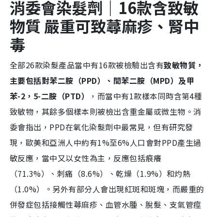
消
委
會染髮劑
｜16款含致敏
物質 嚴重可致蕁麻疹、腎中
毒
全部26款染髮產品當中有16款被檢驗出含有
致敏物質，
主要包括對苯二胺（PPD）、間苯二胺（MPD）及甲
苯-2，5-二胺（PTD）
，而當中有1款樣本同時含第4種
致敏物，其餘多個樣本則被檢出含重金屬或微生物。消
委會指出，PPD在氧化染髮劑中最常見，但有研究發
現，歐美和亞洲人中約有1%至6%人口會對PPD產生過
敏反應，當中又以女性為主，反應包括痕癢
（71.3%）、刺痛（8.6%）、乾燥（1.9%）和灼熱
（1.0%）。另外有部分人會出現紅斑和斑塊，而嚴重的
併發症包括接觸性蕁麻疹、血管水腫、脫髮、支氣管痙