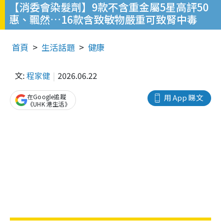
【消委會染髮劑】9款不含重金屬5星高評50
惠、飄然…16款含致敏物嚴重可致腎中毒
首頁
生活話題
健康
文:
程家健
2026.06.22
在Google追蹤
用 App 睇文
《UHK 港生活》