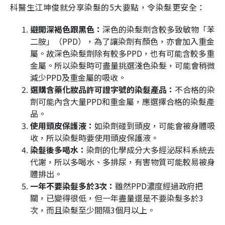
科醫生江坤俊就分享染髮的5大要點，令染髮更安全：
避開深褐色跟黑色：
深色的染髮劑含較多致敏物「苯
二胺」（PPD），為了讓染劑有顏色，亦會加入重金
屬。故深色染髮劑除有較多PPD，也有可能含較多重
金屬。所以染髮時可盡量挑選淺色染髮，可能會稍微
減少PPD及重金屬的吸收。
選購含藥化妝品許可證字號的染髮產品：
不合格的染
劑可能內含大量PPD和重金屬，應選擇合格的染髮產
品。
使用頭皮保護液：
如染劑碰到頭皮，可能會被身體吸
收，所以染髮時要使用頭皮保護液。
染髮後多喝水：
染劑的化學成分大多經泌尿科系統去
代謝，所以多喝水、多排尿，有害物質可能較易被身
體排出。
一年不要染髮多於3次：
雖然PPD濃度經過政府把
關，已變得很低，但一年盡量還是不要染髮多於3
次，而且染髮至少間隔3個月以上。