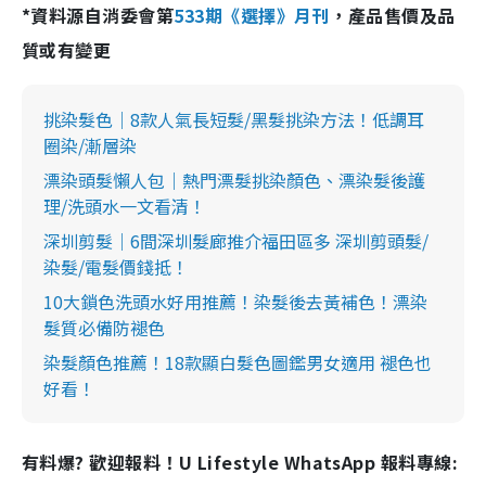
*資料源自消委會第
533期《選擇》月刊
，產品售價及品
質或有變更
挑染髮色｜8款人氣長短髮/黑髮挑染方法！低調耳
圈染/漸層染
漂染頭髮懶人包｜熱門漂髮挑染顏色、漂染髮後護
理/洗頭水一文看清！
深圳剪髮｜6間深圳髮廊推介福田區多 深圳剪頭髮/
染髮/電髮價錢抵！
10大鎖色洗頭水好用推薦！染髮後去黃補色！漂染
髮質必備防褪色
染髮顏色推薦！18款顯白髮色圖鑑男女適用 褪色也
好看！
有料爆? 歡迎報料！U Lifestyle WhatsApp 報料專線: