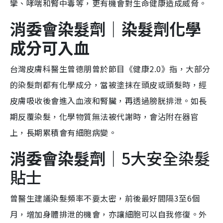
攣、哮喘和腎中毒等，更有機會對生命健康造成威脅。
消
委
會染髮劑
｜染髮劑化學
成分可入血
台灣皮膚科醫生曾德朋曾於節目《健康2.0》指，大部分
的染髮劑都有化學成分，當被塗抹在頭皮或頭髮時，經
皮膚吸收後會進入血液和腎臟，再透過膀胱排泄。如長
期反覆染髮，化學物質無法被代謝時，會沾附在器官
上，長期累積會有細胞病變。
消
委
會染髮劑
｜
5大安全染髮
貼士
曾醫生建議染髮頻率不要太密，前後最好間隔3至6個
月，增加身體排泄的機會，亦讓細胞可以自我修復。外