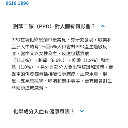
9610 1996
對苯二胺（PPD）對人體有何影響？
PPD在氧化染髮劑中最常見，有研究發現，歐美和
亞洲人中約有1%至6%人口會對PPD產生過敏反
應，當中又以女性為主，反應包括痕癢
（71.3%）、刺痛（8.6%）、乾燥（1.9%）和灼
熱（1.0%）。另外有部分人會出現紅斑和斑塊，而
嚴重的併發症包括接觸性蕁麻疹、血管水腫、脫
髮、支氣管痙攣、哮喘和腎中毒等，更有機會對生
命健康造成威脅。
化學成分入血有健康風險？