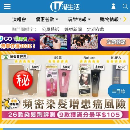
演唱會
優惠著數
玩樂情報
購物情報
熱門關鍵字：
公屋熱話
娛樂新聞
定期存款
目錄