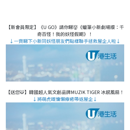
【新會員限定】《U GO》請你睇👹《蠟筆小新劇場版：千
奇百怪！我的妖怪假期》！
↓一齊睇下小新同妖怪朋友們點樣聯手拯救屋企人啦↓
【送您🐯】韓國超人氣文創品牌MUZIK TIGER 冰感風扇！
↓將萌虎嘅慵懶療癒帶返屋企↓