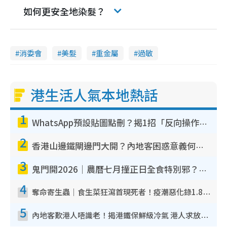
如何更安全地染髮？
消委會
美髮
重金屬
過敏
港生活人氣本地熱話
1
WhatsApp預設貼圖點刪？揭1招「反向操作」還原簡潔介面 附3步實測教學
2
香港山邊鐵閘邊門大開？內地客困惑意義何在！網民神回覆：呢種叫法理性防禦
3
鬼門開2026｜農曆七月撞正日全食特別邪？專家警告切忌做一事！揭4大禁忌+2招保平安
4
奪命寄生蟲｜食生菜狂瀉首現死者！疫潮惡化錄1.8萬宗病例 揭洗菜3大謬誤
5
內地客歎港人唔識老！揭港鐵保鮮級冷氣 港人求放過：咪投訴