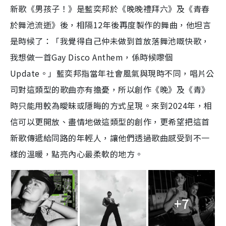
新歌《男孩子！》是藍奕邦於《晚晚禮拜六》及《青春
於舞池流逝》後，相隔12年後再度製作的舞曲，他坦言
是時候了：「我覺得自己仲未做到首放落舞池嘅快歌，
我想做一首Gay Disco Anthem，係時候嚟個
Update。」藍奕邦指當年社會風氣與現時不同，唱片公
司對這類型的歌曲亦有擔憂，所以創作《晚》及《青》
時只能用較為曖昧或隱晦的方式呈現。來到2024年，相
信可以更開放、盡情地做這類型的創作，更希望把這首
新歌傳遞給同路的年輕人，讓他們透過歌曲感受到不一
樣的溫暖，點亮內心最柔軟的地方。
+7