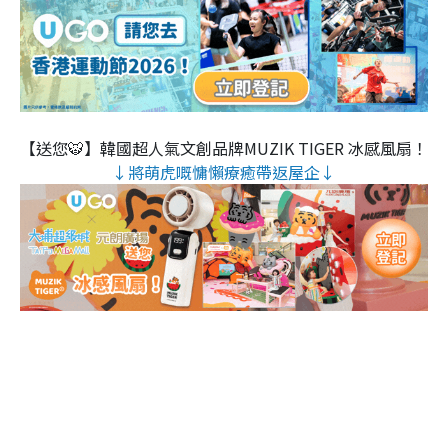
【送您🐯】韓國超人氣文創品牌MUZIK TIGER 冰感風扇！
↓將萌虎嘅慵懶療癒帶返屋企↓