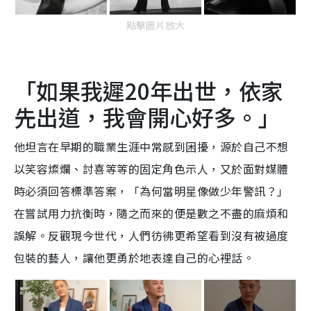
點擊圖片放大
「如果我遲20年出世，依家
先出道，我會開心好多。」
他坦言在早期的職業生涯中常感到困擾，源於自己不想
以笑容燦爛、討喜等等的固定角色示人，又於面對媒體
時必須回答標準答案，「為何當明星像做少年警訊？」
在嘗試用力抗衡時，隨之而來的便是數之不盡的麻煩和
誤解。反觀現今世代，人們彷彿更希望看到沒有被過度
包裝的藝人，讓他更勇於地表達自己的心裡話。