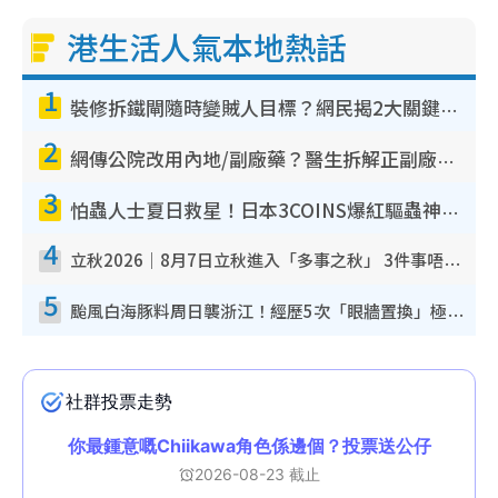
港生活人氣本地熱話
1
裝修拆鐵閘隨時變賊人目標？網民揭2大關鍵用途：裝新式等於白裝？附新舊鐵閘分別
2
網傳公院改用內地/副廠藥？醫生拆解正副廠分別 揭4類人換藥隨時出事
3
怕蟲人士夏日救星！日本3COINS爆紅驅蟲神器$45起 1招「全程免觸碰」輕鬆搞定小強
4
立秋2026｜8月7日立秋進入「多事之秋」 3件事唔做得！專家教6招開運 清枱頭／銀包納氣接好運
5
颱風白海豚料周日襲浙江！經歷5次「眼牆置換」極罕見 成登陸內地最長途颱風