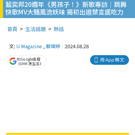
藍奕邦20週年《男孩子！》新歌專訪｜跳舞
快歌MV大騷風流妖味 揭初出道禁言感吃力
首頁
生活話題
熱話
文:
U Magazine
,
蘇煒婷
2024.08.28
在Google追蹤
用 App 睇文
《UHK 港生活》