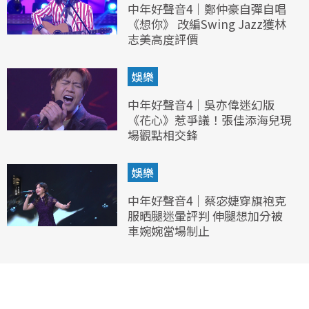
中年好聲音4｜鄭仲豪自彈自唱
《想你》 改編Swing Jazz獲林
志美高度評價
娛樂
中年好聲音4｜吳亦偉迷幻版
《花心》惹爭議！張佳添海兒現
場觀點相交鋒
娛樂
中年好聲音4｜蔡宓婕穿旗袍克
服晒腿迷暈評判 伸腿想加分被
車婉婉當場制止