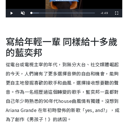
R
-
4:49
L
P
U
F
o
l
n
u
a
a
m
l
e
d
y
u
l
e
t
s
d
e
c
m
:
r
1
e
寫給年輕一輩 同樣給十多歲
1
e
a
.
n
6
9
的藍奕邦
i
%
n
從電台或電視主宰的年代，到無分大台、社交媒體崛起
i
的今天，人們擁有了更多選擇音樂的自由和機會，能夠
n
更自主地發掘喜歡的歌手和曲風，選擇接收想要聽的聲
g
音。作為一名經歷過這個轉變的歌手，藍奕邦一直都對
T
i
自己年少時熟悉的90年代house曲風情有獨鍾。沒想到
m
Ariana Grande 在年初時發佈的新歌「yes, and?」，成
e
為了創作《男孩子！》的誘因。