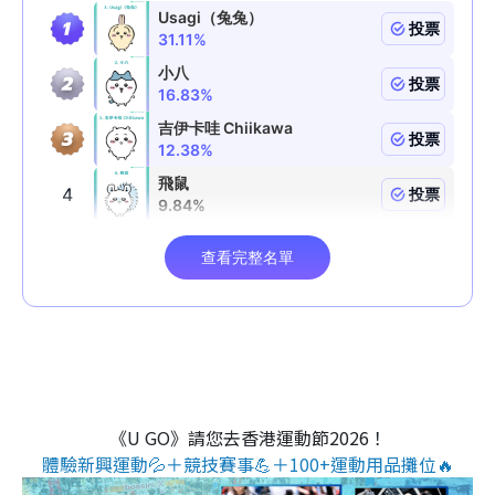
《U GO》請您去香港運動節2026！
體驗新興運動💦＋競技賽事💪＋100+運動用品攤位🔥