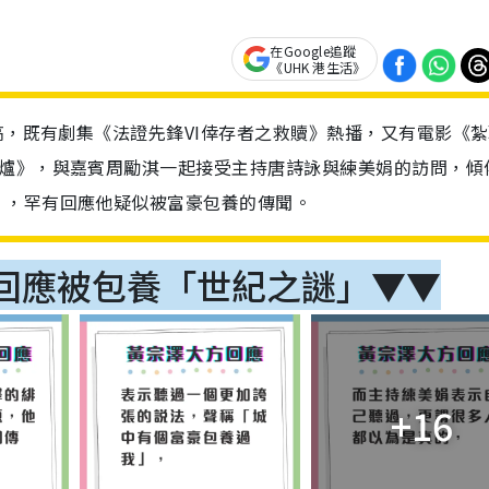
在Google追蹤
《UHK 港生活》
高，既有劇集《法證先鋒VI倖存者之救贖》熱播，又有電影《
圍爐》，與嘉賓周勵淇一起接受主持唐詩詠與練美娟的訪問，傾
」，罕有回應他疑似被富豪包養的傳聞。
回應被包養「世紀之謎」▼▼
+16