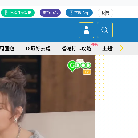
社群打卡攻略
商戶中心
下載 App
繁
简
周圍遊
18區好去處
香港打卡攻略
主題特集