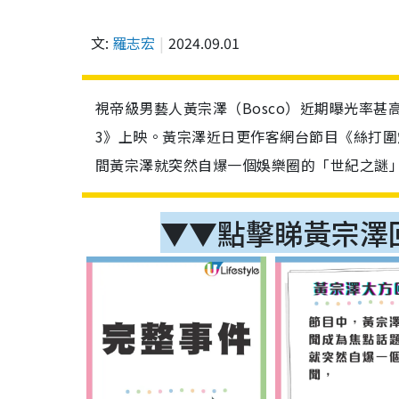
文:
羅志宏
2024.09.01
視帝級男藝人黃宗澤（Bosco）近期曝光率甚
3》上映。黃宗澤近日更作客網台節目《絲打
間黃宗澤就突然自爆一個娛樂圈的「世紀之謎
▼▼點擊睇黃宗澤