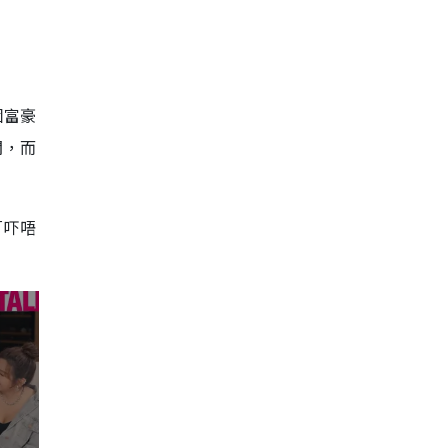
個富豪
聞，而
「吓唔