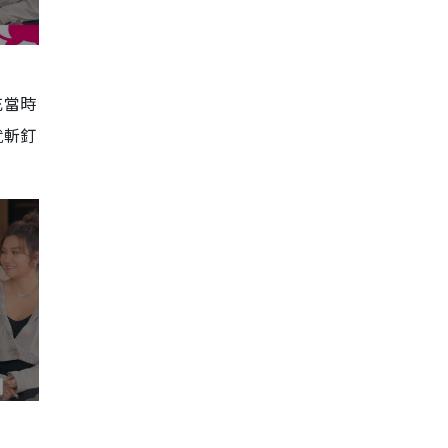
充當時
就斬釘