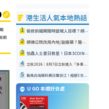
港生活人氣本地熱話
1
紮職
裝修拆鐵閘隨時變賊人目標？網民揭2大關鍵用途：裝新式等於白裝？附新舊鐵閘分別
偈期
2
網傳公院改用內地/副廠藥？醫生拆解正副廠分別 揭4類人換藥隨時出事
3
怕蟲人士夏日救星！日本3COINS爆紅驅蟲神器$45起 1招「全程免觸碰」輕鬆搞定小強
4
立秋2026｜8月7日立秋進入「多事之秋」 3件事唔做得！專家教6招開運 清枱頭／銀包納氣接好運
5
颱風白海豚料周日襲浙江！經歷5次「眼牆置換」極罕見 成登陸內地最長途颱風
U GO 本週好去處