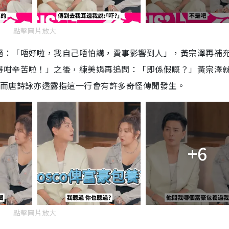
點擊圖片放大
絕：「唔好啦，我自己唔怕講，費事影響到人」，黃宗澤再補
得咁辛苦啦！」之後，練美娟再追問：「即係假嘅？」黃宗澤
。而唐詩詠亦透露指這一行會有許多奇怪傳聞發生。
+6
點擊圖片放大