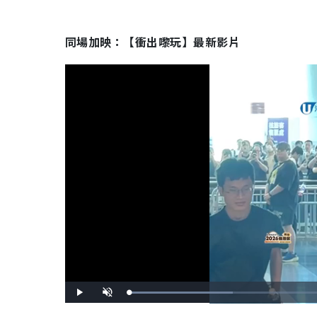
同場加映：【衝出嚟玩】最新影片
L
P
U
o
l
n
a
a
m
d
y
u