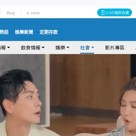
Blog
e-zone
U GO搵好去處
熱話
娛樂新聞
定期存款
情報
飲食情報
娛樂
社會
影片專區