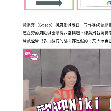
黃宗澤（Bosco）與周勵淇近日一同作客網台節
連在旁的周勵淇也傾得非常興起。練美娟就謂黃
澤就澄清很多拍戲傳的緋聞都是假的，又大爆自