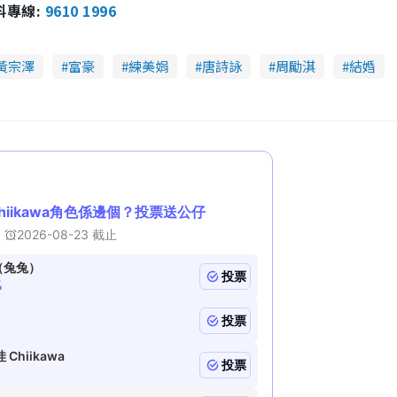
報料專線:
9610 1996
s
c
m
r
e
e
a
n
黃宗澤
富豪
練美娟
唐詩詠
周勵淇
結婚
i
n
i
n
g
T
i
m
e