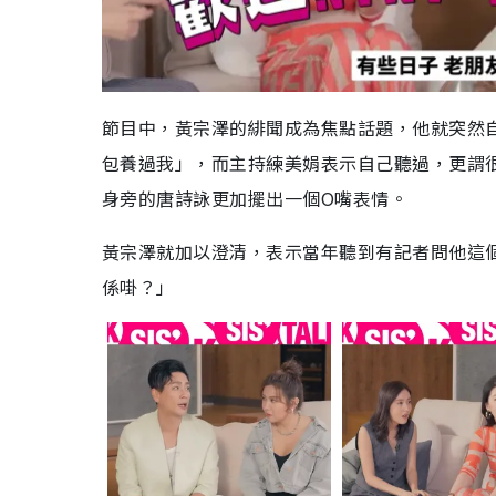
節目中，黃宗澤的緋聞成為焦點話題，他就突然
包養過我」，而主持練美娟表示自己聽過，更謂
身旁的唐詩詠更加擺出一個O嘴表情。
黃宗澤就加以澄清，表示當年聽到有記者問他這
係啩？」