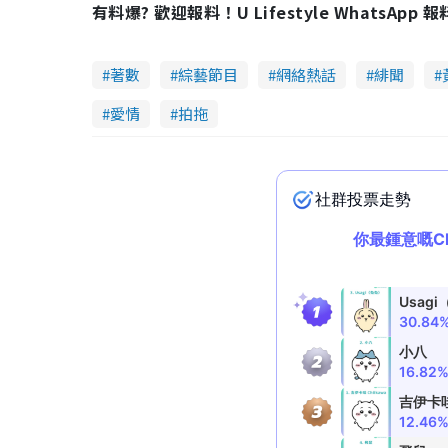
有料爆? 歡迎報料！U Lifestyle WhatsApp 
e
t
d
e
:
3
5
.
6
著數
綜藝節目
網絡熱話
緋聞
0
%
愛情
拍拖