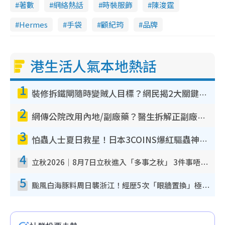
著數
網絡熱話
時裝服飾
陳浚霆
n
Hermes
手袋
顧紀筠
品牌
g
T
港生活人氣本地熱話
i
m
1
e
裝修拆鐵閘隨時變賊人目標？網民揭2大關鍵用途：裝新式等於白裝？附新舊鐵閘分別
2
網傳公院改用內地/副廠藥？醫生拆解正副廠分別 揭4類人換藥隨時出事
3
怕蟲人士夏日救星！日本3COINS爆紅驅蟲神器$45起 1招「全程免觸碰」輕鬆搞定小強
4
立秋2026｜8月7日立秋進入「多事之秋」 3件事唔做得！專家教6招開運 清枱頭／銀包納氣接好運
5
颱風白海豚料周日襲浙江！經歷5次「眼牆置換」極罕見 成登陸內地最長途颱風