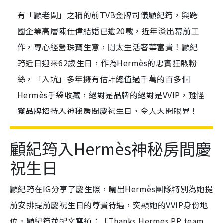
有「顧老闆」之稱的前TVB金牌司儀顧紀筠，與跨
國企業高層陳仕偉結婚已逾20載，近年淡出幕前工
作，專心經營珠寶生意，闊太生活奢華富貴！顧紀
筠近日迎來62歲生日，作為Hermès的忠實狂熱粉
絲，「入坑」多年擁有估計總值過千萬的百多個
Hermès手袋收藏，絕對是品牌的絕對是VVIP，難怪
獲品牌招待入神秘房間慶祝生日，令人大開眼界！
顧紀筠入Hermès神秘房間慶
祝生日
顧紀筠在IG分享了慶生照，曬出Hermès團隊特別為她提
前安排提前慶祝生日的尊貴待遇，突顯她的VVIP身份地
位。顧紀筠並配文寫道：「Thanks Hermes PP team