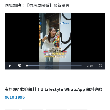
同場加映：【香港周圍遊】最新影片
R
-
2:15
L
P
U
F
o
l
n
u
a
a
m
l
e
d
y
u
l
e
t
s
d
e
c
m
:
r
2
e
4
e
有料爆? 歡迎報料！U Lifestyle WhatsApp 報料專線:
a
.
n
0
0
i
9610 1996
%
n
i