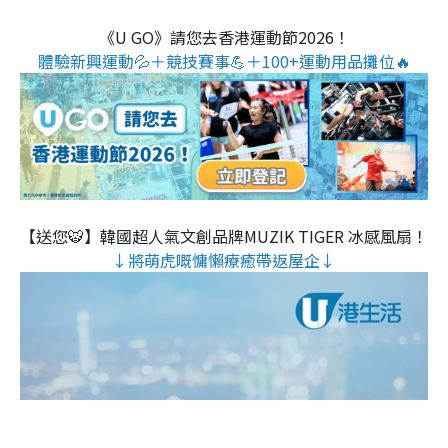
《U GO》請您去香港運動節2026！
體驗新興運動💦＋競技賽事💪＋100+運動用品攤位🔥
【送您🐯】韓國超人氣文創品牌MUZIK TIGER 冰感風扇！
↓將萌虎嘅慵懶療癒帶返屋企↓