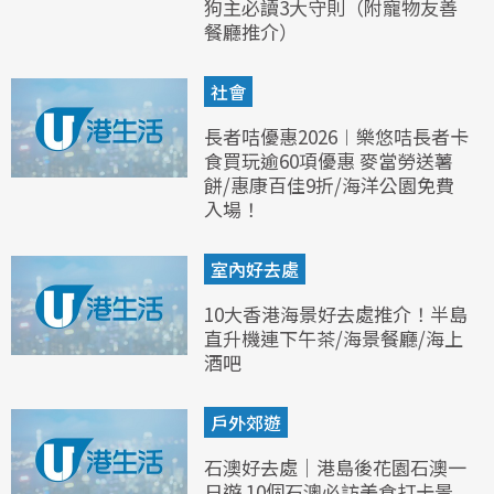
狗主必讀3大守則（附寵物友善
餐廳推介）
社會
長者咭優惠2026︱樂悠咭長者卡
食買玩逾60項優惠 麥當勞送薯
餅/惠康百佳9折/海洋公園免費
入場！
室內好去處
10大香港海景好去處推介！半島
直升機連下午茶/海景餐廳/海上
酒吧
戶外郊遊
石澳好去處｜港島後花園石澳一
日遊 10個石澳必訪美食打卡景