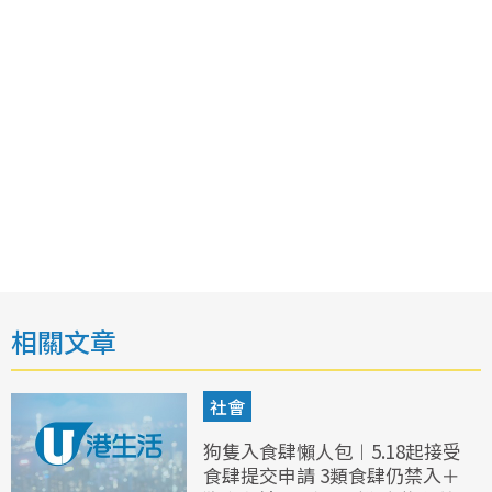
相關文章
社會
狗隻入食肆懶人包︱5.18起接受
食肆提交申請 3類食肆仍禁入＋