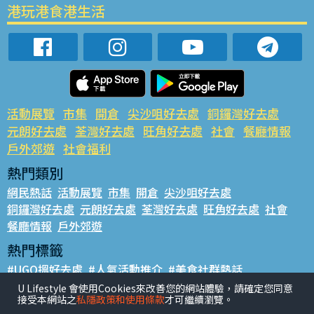
港玩港食港生活
活動展覽
市集
開倉
尖沙咀好去處
銅鑼灣好去處
元朗好去處
荃灣好去處
旺角好去處
社會
餐廳情報
戶外郊遊
社會福利
熱門類別
網民熱話
活動展覽
市集
開倉
尖沙咀好去處
銅鑼灣好去處
元朗好去處
荃灣好去處
旺角好去處
社會
餐廳情報
戶外郊遊
熱門標籤
#UGO搵好去處
#人氣活動推介
#美食社群熱話
#親子玩樂好去處
#ULifestyle應用程式
#限時搶
U Lifestyle 會使用Cookies來改善您的網站體驗，請確定您同意
接受本網站之
私隱政策和使用條款
才可繼續瀏覽。
#UJetso禮物放送
#ULifestyle商戶中心
#著數
#網絡熱話