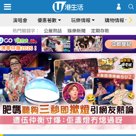
演唱會
優惠著數
玩樂情報
購物情報
熱門關鍵字：
公屋熱話
娛樂新聞
定期存款