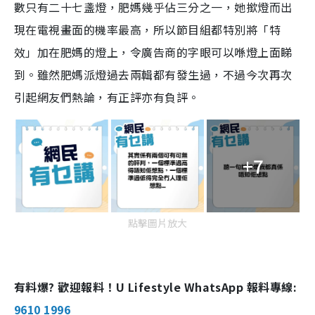
數只有二十七盞燈，肥媽幾乎佔三分之一，她撳燈而出
現在電視畫面的機率最高，所以節目組都特別將「特
效」加在肥媽的燈上，令廣告商的字眼可以喺燈上面睇
到。雖然肥媽派燈過去兩輯都有發生過，不過今次再次
引起網友們熱論，有正評亦有負評。
+7
點擊圖片放大
有料爆? 歡迎報料！U Lifestyle WhatsApp 報料專線:
9610 1996