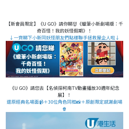
【新會員限定】《U GO》請你睇👹《蠟筆小新劇場版：千
奇百怪！我的妖怪假期》！
↓一齊睇下小新同妖怪朋友們點樣聯手拯救屋企人啦↓
《U GO》請您去【名偵探柯南TV動畫播放30週年紀念
展】！
還原經典名場面📹＋30位角色同框📸＋原創限定感謝劇場
🍿