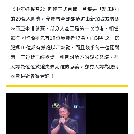
《中年好聲音3》昨晚正式首播，首集是「新馬區」
的20強入圍賽，參賽者全部都遠道由新加坡或者馬
來西亞來港參賽，部分人甚至是第一次訪港，相當
難得。昨晚率先有10位參賽者登場，而評判之一的
肥媽10位都有撳燈以示鼓勵，而且幾乎每一位開聲
兩、三句就已經撳燈，引起討論區的觀眾熱議，有
人認為位位撳燈失去亮燈的意義，亦有人認為肥媽
本意是對參賽者好！