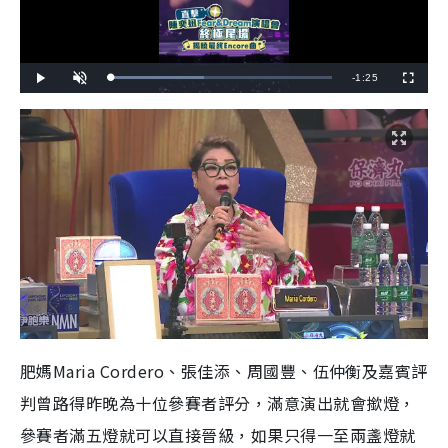
R
-
1:25
L
P
U
F
o
l
n
u
a
a
m
l
e
d
y
u
l
e
t
s
d
e
c
m
:
r
4
e
2
e
a
.
n
3
5
i
%
n
i
n
g
T
肥媽Maria Cordero、張佳添、周國豐、伍仲衡及嘉賓評
i
判曾路得昨晚為十位參賽者評分，滿意演出就會撳燈，
m
參賽者滿五燈就可以直接晉級，如果只得一至兩盞燈就
e