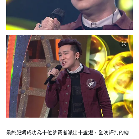
最終肥媽成功為十位參賽者派出十盞燈，全晚評判的總