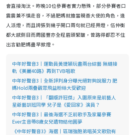
會直接淘汰。昨晚10位參賽者實力懸殊，部分參賽者口
震震兼不慎走音，不過肥媽就擔當親善大使的角色，逢
人派燈，而且誇張到幾乎開口兩句就已經畀燈，伍仲衡
都大感側目而周國豐亦全程眉頭緊皺，曾路得都忍不住
出言勸肥媽盡早撳燈。
中年好聲音3丨運動員黃捷穎玩盡兩台綜藝 無縫接
軌《美麗40路》再到TVB唱歌
中年好聲音3丨全新評判身分曝光絕對夠說服力 肥
媽Hold兩疊觀眾飛益粉絲大受歡迎
中年好聲音3丨「翻版許冠傑」入圍原來是前藝人
星爺藝訓班同學 兒子是《愛回家》演員？
中年好聲音3丨最後海選不乏前歌手及家屬參賽
Ever主音帶8歲女兒遺物結他圓夢
《中年好聲音3》海選丨區瑞強胞弟唱英文歌勁有