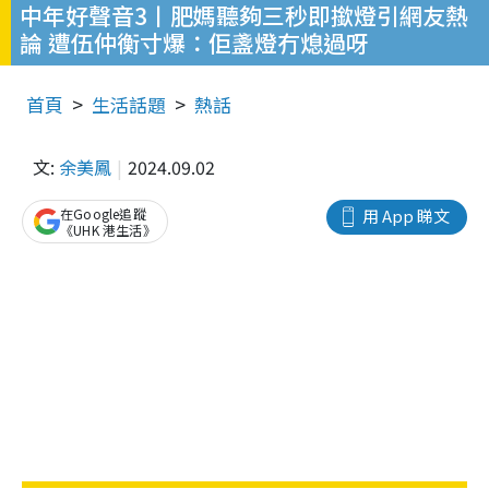
中年好聲音3丨肥媽聽夠三秒即撳燈引網友熱
論 遭伍仲衡寸爆：佢盞燈冇熄過呀
首頁
生活話題
熱話
文:
余美鳳
2024.09.02
在Google追蹤
用 App 睇文
《UHK 港生活》