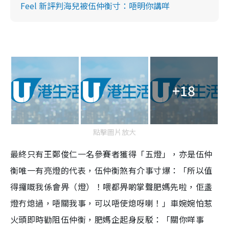
Feel 新評判海兒被伍仲衡寸：唔明你講咩
+18
點擊圖片放大
最終只有王鄭俊仁一名參賽者獲得「五燈」，亦是伍仲
衡唯一有亮燈的代表，伍仲衡煞有介事寸爆：「所以值
得攞嘅我係會畀（燈）！喂都畀啲掌聲肥媽先啦，佢盞
燈冇熄過，唔關我事，可以唔使熄呀喇！」車婉婉怕惹
火頭即時勸阻伍仲衡，肥媽企起身反駁：「關你咩事