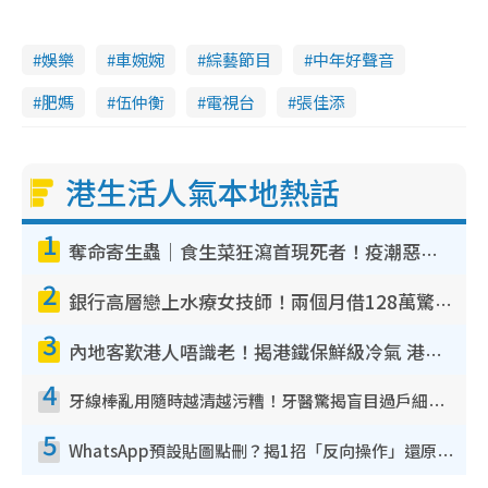
娛樂
車婉婉
綜藝節目
中年好聲音
肥媽
伍仲衡
電視台
張佳添
港生活人氣本地熱話
1
奪命寄生蟲｜食生菜狂瀉首現死者！疫潮惡化錄1.8萬宗病例 揭洗菜3大謬誤
2
銀行高層戀上水療女技師！兩個月借128萬驚覺「沉船」沉落火海 揭背後疑似邪教操控賣淫
3
內地客歎港人唔識老！揭港鐵保鮮級冷氣 港人求放過：咪投訴
4
牙線棒亂用隨時越清越污糟！牙醫驚揭盲目過戶細菌恐致蛀牙：呢種先係日常真保養
5
WhatsApp預設貼圖點刪？揭1招「反向操作」還原簡潔介面 附3步實測教學