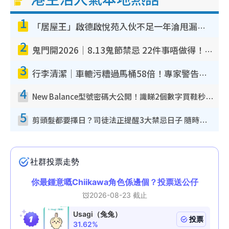
1
「居屋王」啟德啟悅苑入伙不足一年淪甩漏之王！插頭噴火花致大停電 多戶業主全屋家電報銷
2
鬼門開2026｜8.13鬼節禁忌 22件事唔做得！燒肉、刺身要少食？半夜勿吹口哨/打呢個電話
3
行李清潔｜車轆污糟過馬桶58倍！專家警告忌用酒精抹 教1招免污手除菌
4
New Balance型號密碼大公開！識睇2個數字買鞋秒知功能免中伏 附5大熱門鞋款
5
剪頭髮都要擇日？司徒法正提醒3大禁忌日子 隨時剪走財運！呢日剪髮恐「剪壽命」？