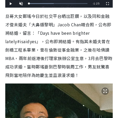
R
-
1:25
L
P
U
F
o
l
n
u
a
a
m
l
e
d
y
u
l
旦哥大女鄭瑤今日於社交平台晒出巨鑽，以及同和金融
e
t
s
d
e
c
m
:
r
才俊未婚夫「大鼻版黎明」Jacob Chan嘅合照，公布即
4
e
2
e
a
.
n
3
將結婚，留言：「Days have been brighter
5
i
%
lately#isaidyes」，公布即將結婚。有指其未婚夫曾在
n
劍橋工程系畢業，曾在倫敦從事金融業，之後在哈佛讀
i
MBA，兩年前返港後打理家族辦公室生意，3月去巴黎時
n
成功求婚。當時鄭瑤要到巴黎時裝周工作，男友就驚喜
g
飛到當地陪伴為她慶生並且浪漫求婚！
T
i
m
e