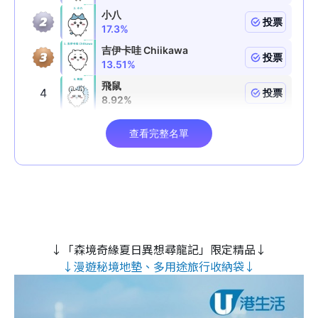
↓「森境奇緣夏日異想尋龍記」限定精品↓
↓漫遊秘境地墊、多用途旅行收納袋↓