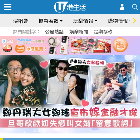
演唱會
優惠著數
玩樂情報
購物情報
熱門關鍵字：
公屋熱話
娛樂新聞
定期存款