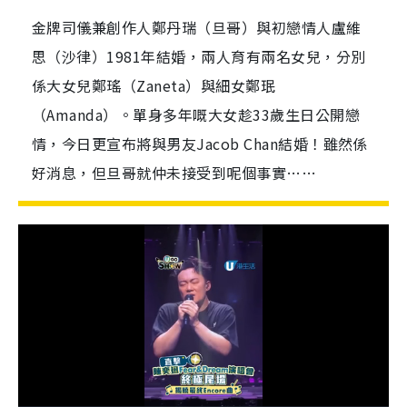
金牌司儀兼創作人鄭丹瑞（旦哥）與初戀情人盧維
思（沙律）1981年結婚，兩人育有兩名女兒，分別
係大女兒鄭瑤（Zaneta）與細女鄭珉
（Amanda）。單身多年嘅大女趁33歲生日公開戀
情，今日更宣布將與男友Jacob Chan結婚！雖然係
好消息，但旦哥就仲未接受到呢個事實……