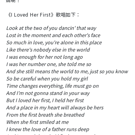
婿喇！
《I Loved Her First》歌唱如下：
Look at the two of you dancin' that way
Lost in the moment and each other's face
So much in love, you're alone in this place
Like there's nobody else in the world
I was enough for her not long ago
I was her number one, she told me so
And she still means the world to me, just so you know
So be careful when you hold my girl
Time changes everything, life must go on
And I'm not gonna stand in your way
But I loved her first, I held her first
And a place in my heart will always be hers
From the first breath she breathed
When she first smiled at me
I knew the love of a father runs deep