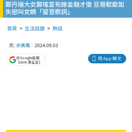
鄭丹瑞大女鄭瑤宣布嫁金融才俊 旦哥欷歔如
失戀叫女婿「留意歌詞」
首頁
生活話題
熱話
文:
余美鳳
2024.09.03
在Google追蹤
用 App 睇文
《UHK 港生活》