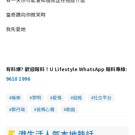
有一天你可能會知道我正在經歷什麼
當奇蹟向你微笑時
我先愛她
有料爆? 歡迎報料！U Lifestyle WhatsApp 報料專線:
9610 1996
娛樂
黎明
愛情
結婚
社交平台
鄭丹瑞
爸媽心聲
歌曲
港生活人氣本地熱話