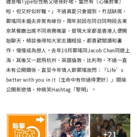
鍾意嗰Type但性格又唔係好啱，當然有（心儀對象）
啦，但又好似好難。」不過真愛只會遲到，冇話缺席，
鄭瑤同未婚夫非常有緣份，兩年前因在同日同時段去東
京某餐廳出席不同商務晚宴，發現大家都是香港人便開
始聊天，傾談後得知大家志趣相投，都喜歡閱讀和畫
作，慢慢成為戀人。去年10月鄭瑤同Jacob Chan同遊上
海，其後又一起飛杭州、英國倫敦、比利時，不過一直
未有公開關係，直至今年情人節鄭瑤放閃：「Life’s
better with you in it（生命中有你過得更好）」間接
公開新戀情，仲搞笑Hashtag「黎明」。
+21