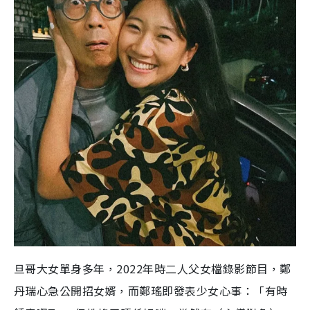
旦哥大女單身多年，2022年時二人父女檔錄影節目，鄭
丹瑞心急公開招女婿，而鄭瑤即發表少女心事：「有時