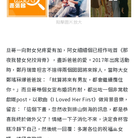
點擊圖片放大
旦哥一向對女兒疼愛有加，阿女細細個已經作咗首《那
夜我替女兒挍背脊》，盡訴爸爸的愛。2017年出席活動
時，鄭丹瑞曾坦言不捨得兩個囡囡將來嫁人，當時大女
鄭瑤冧爆爸爸說：「就算將來有男友，都會繼續攬住
你。」而旦哥喺個女宣布婚訊冇耐，都出咗一個非常欷
歔嘅post，以歌曲《I Loved Her First》做背景音樂，
留言：「這個下晝，忽然收到排山倒海的訊息，都是恭
喜我終於做外父了！情緒一下子消化不來，決定食杯雪
糕冷靜下自己，然後統一回覆：多謝各位的祝福🙏女