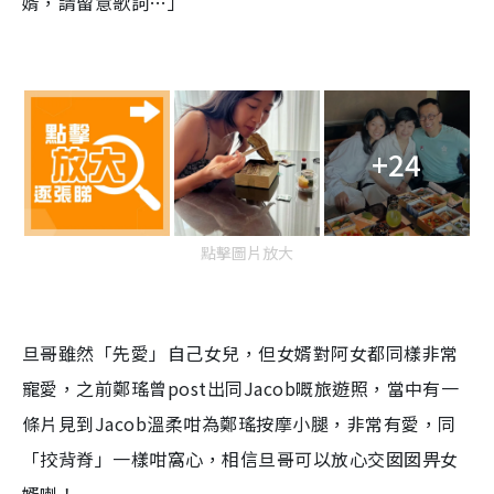
婿，請留意歌詞…」
+24
點擊圖片放大
旦哥雖然「先愛」自己女兒，但女婿對阿女都同樣非常
寵愛，之前鄭瑤曾post出同Jacob嘅旅遊照，當中有一
條片見到Jacob溫柔咁為鄭瑤按摩小腿，非常有愛，同
「挍背脊」一樣咁窩心，相信旦哥可以放心交囡囡畀女