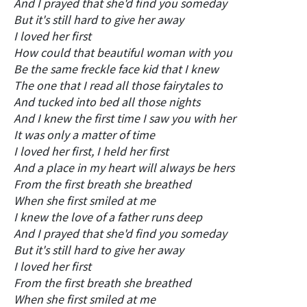
And I prayed that she'd find you someday
But it's still hard to give her away
I loved her first
How could that beautiful woman with you
Be the same freckle face kid that I knew
The one that I read all those fairytales to
And tucked into bed all those nights
And I knew the first time I saw you with her
It was only a matter of time
I loved her first, I held her first
And a place in my heart will always be hers
From the first breath she breathed
When she first smiled at me
I knew the love of a father runs deep
And I prayed that she'd find you someday
But it's still hard to give her away
I loved her first
From the first breath she breathed
When she first smiled at me