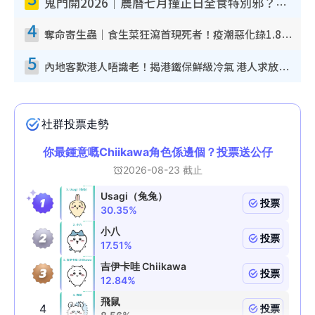
鬼門開2026｜農曆七月撞正日全食特別邪？專家警告切忌做一事！揭4大禁忌+2招保平安
4
奪命寄生蟲｜食生菜狂瀉首現死者！疫潮惡化錄1.8萬宗病例 揭洗菜3大謬誤
5
內地客歎港人唔識老！揭港鐵保鮮級冷氣 港人求放過：咪投訴