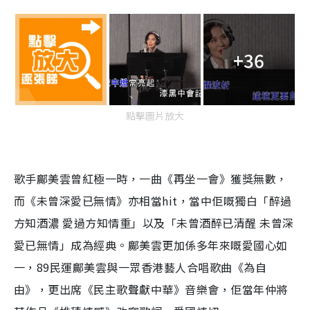
+36
點擊圖片放大
歌手鄺美雲曾紅極一時，一曲《再坐一會》獲獎無數，
而《未曾深愛已無情》亦相當hit，當中佢嘅獨白「醉過
方知酒濃 愛過方知情重」以及「未曾酒醉已清醒 未曾深
愛已無情」成為經典。鄺美雲更加係多年來嘅愛國心如
一，89民運鄺美雲與一眾香港藝人合唱歌曲《為自
由》，更出席《民主歌聲獻中華》音樂會，佢當年仲將