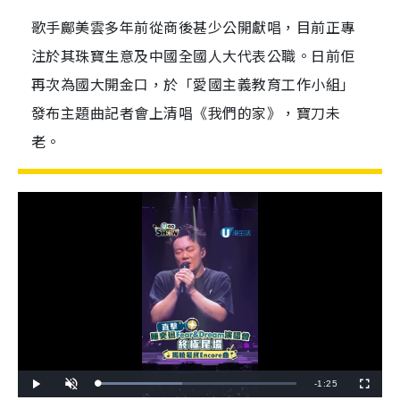
歌手鄺美雲多年前從商後甚少公開獻唱，目前正專
注於其珠寶生意及中國全國人大代表公職。日前佢
再次為國大開金口，於「愛國主義教育工作小組」
發布主題曲記者會上清唱《我們的家》，寶刀未
老。
R
-
1:25
L
P
U
F
o
l
n
u