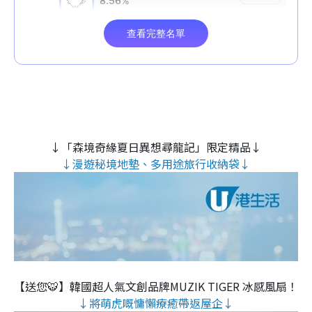
↓「森境奇緣夏日異想尋龍記」限定精品↓
↓漫遊秘境地墊、多用途旅行收納袋↓
【送您🐯】韓國超人氣文創品牌MUZIK TIGER 冰感風扇！
↓將萌虎嘅慵懶療癒帶返屋企↓