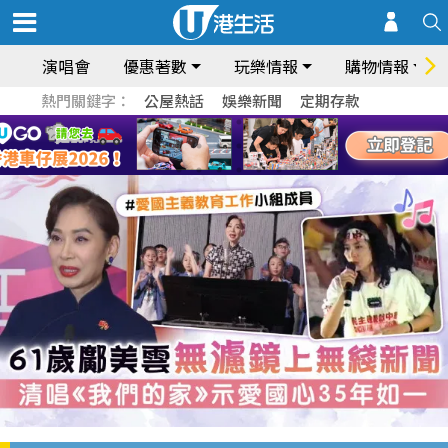
演唱會
優惠著數
玩樂情報
購物情報
熱門關鍵字：
公屋熱話
娛樂新聞
定期存款