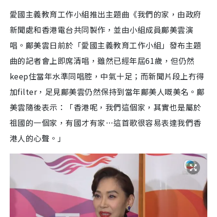
a
a
m
l
e
d
y
u
l
愛國主義教育工作小組推出主題曲《我們的家，由政府
e
t
s
d
e
c
m
:
r
新聞處和香港電台共同製作，並由小組成員鄺美雲演
4
e
2
e
a
.
n
3
唱。鄺美雲日前於「愛國主義教育工作小組」發布主題
5
i
%
曲的記者會上即席清唱，雖然已經年屆61歲，但仍然
n
keep住當年水準同唱腔，中氣十足；而新聞片段上冇得
i
加filter，足見鄺美雲仍然保持到當年鄺美人嘅美名。鄺
n
美雲隨後表示：「香港呢，我們這個家，其實也是屬於
g
祖國的一個家，有國才有家…這首歌很容易表達我們香
T
港人的心聲。」
i
m
e