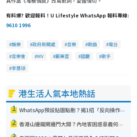
其作品《堆積情感》改寫歌詞，愛國情切。
有料爆? 歡迎報料！U Lifestyle WhatsApp 報料專線:
9610 1996
娛樂
政府新聞處
音樂
歌曲
電台
音樂會
MV
鄺美雲
國慶
歌手
李慧琼
港生活人氣本地熱話
1
WhatsApp預設貼圖點刪？揭1招「反向操作」還原簡潔介面 附3步實測教學
2
香港山邊鐵閘邊門大開？內地客困惑意義何在！網民神回覆：呢種叫法理性防禦
3