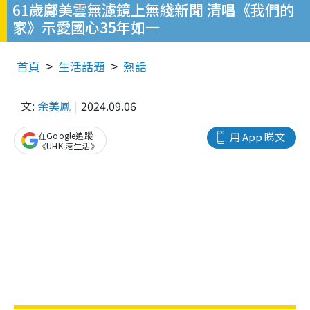
61歲鄺美雲無濾鏡上無綫新聞 清唱《我們的
家》示愛國心35年如一
首頁
生活話題
熱話
文:
余美鳳
2024.09.06
在Google追蹤
用 App 睇文
《UHK 港生活》