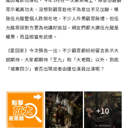
龍因電影而爆紅，今年5月在一次謝票場上，原意想跟觀
眾示範真功夫，沒想到觀眾趁他不為意出手又出腳，導
致伍允龍整個人跌倒在地，不少人斥男觀眾無禮，但伍
允龍原諒對方更為他講好說話，網友們都大讚伍允龍是
暖男，而且相當有武德。
《愛回家》今次預告一出，不少觀眾都紛紛留言表示大
感期待，大家都期待「王九」和「大老闆」以外，到底
「城寨四少」會否出現或者由邊位演員出演呢？
+10