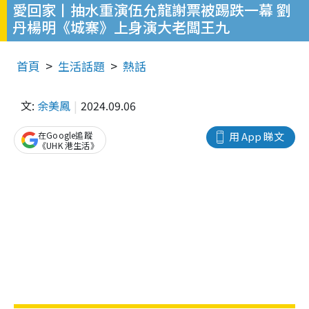
愛回家丨抽水重演伍允龍謝票被踢跌一幕 劉
丹楊明《城寨》上身演大老闆王九
首頁
生活話題
熱話
文:
余美鳳
2024.09.06
在Google追蹤
用 App 睇文
《UHK 港生活》