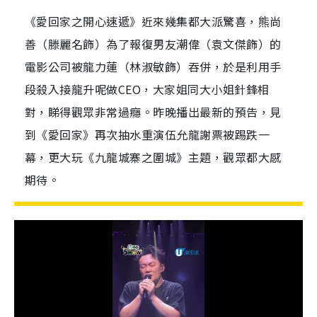
《愛回家之開心速遞》近來幾集都大派驚喜，熊尚
善（滕麗名飾）為了報復男友潮偉（袁文傑飾）的
電影公司被龍力蓮（林淑敏飾）吞併，於是利用手
段殺入接龍升呢做CEO，大家姐同大小姐針鋒相
對，睇得觀眾非常過癮。昨晚播出最新的預告，見
到《愛回家》再次抽水重演伍允龍謝票被踢跌一
幕，更大玩《九龍城寨之圍城》主題，觀眾都大感
期待。