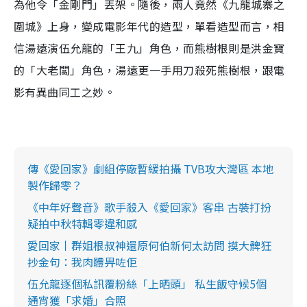
為他令「金剛門」丟架。隨後，兩人竟然《九龍城寨之
圍城》上身，變成電影年代的造型，單看造型而言，相
信湯遠演伍允龍的「王九」角色，而熊樹根則是洪金寶
的「大老闆」角色，湯遠更一手用刀殺死熊樹根，跟電
影有異曲同工之妙。
傳《愛回家》劇組停廠暫緩拍攝 TVB攻大灣區 本地
製作歸零？
《中年好聲音》歌手殺入《愛回家》客串 古裝打扮
疑拍中秋特輯零違和感
愛回家丨群姐根叔神還原何伯新何太訪問 摸大髀狂
抄金句：我肉體畀咗佢
伍允龍逐個私訊覆粉絲「上晒頭」 私生飯守候5個
通宵獲「求婚」合照