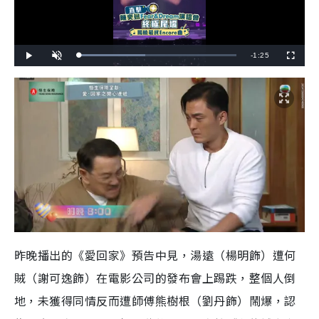
R
-
1:25
L
P
U
F
o
l
n
u
a
a
m
l
e
d
y
u
l
e
t
s
d
e
c
m
:
r
4
e
2
e
a
.
n
3
5
i
%
n
i
n
g
T
昨晚播出的《愛回家》預告中見，湯遠（楊明飾）遭何
i
賊（謝可逸飾）在電影公司的發布會上踢跌，整個人倒
m
地，未獲得同情反而遭師傅熊樹根（劉丹飾）鬧爆，認
e