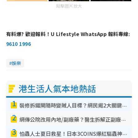
點擊圖片放大
有料爆? 歡迎報料！U Lifestyle WhatsApp 報料專線:
9610 1996
娛樂
港生活人氣本地熱話
1
裝修拆鐵閘隨時變賊人目標？網民揭2大關鍵用途：裝新式等於白裝？附新舊鐵閘分別
2
網傳公院改用內地/副廠藥？醫生拆解正副廠分別 揭4類人換藥隨時出事
3
怕蟲人士夏日救星！日本3COINS爆紅驅蟲神器$45起 1招「全程免觸碰」輕鬆搞定小強