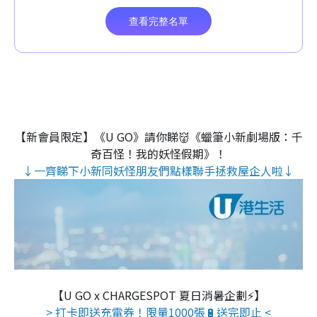
【新會員限定】《U GO》請你睇👹《蠟筆小新劇場版：千
奇百怪！我的妖怪假期》！
↓一齊睇下小新同妖怪朋友們點樣聯手拯救屋企人啦↓
【U GO x CHARGESPOT 夏日消暑企劃⚡】
> 打卡即送充電券！限量1000張🔋送完即止 <