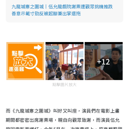
九龍城寨之圍城丨伍允龍戲院謝票遭觀眾挑機推跌
善意示範寸勁反被起腳兼出掌還拖
+12
點擊圖片放大
而《九龍城寨之圍城》叫好又叫座，演員們在電影上畫
期間都密密出席謝票場，親自向觀眾致謝，而演員伍允