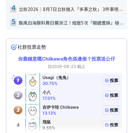
4
立秋2026｜8月7日立秋進入「多事之秋」 3件事唔做得！專家教6招開運 清枱頭／銀包納氣接好運
5
颱風白海豚料周日襲浙江！經歷5次「眼牆置換」極罕見 成登陸內地最長途颱風