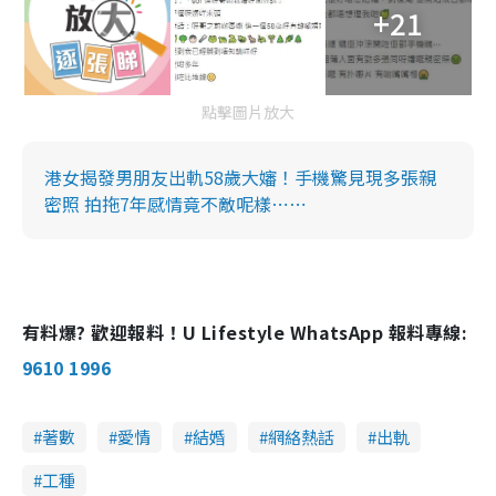
+21
點擊圖片放大
港女揭發男朋友出軌58歲大嬸！手機驚見現多張親
密照 拍拖7年感情竟不敵呢樣⋯⋯
有料爆? 歡迎報料！U Lifestyle WhatsApp 報料專線:
9610 1996
著數
愛情
結婚
網絡熱話
出軌
工種