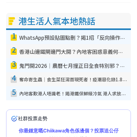
港生活人氣本地熱話
1
WhatsApp預設貼圖點刪？揭1招「反向操作」還原簡潔介面 附3步實測教學
2
香港山邊鐵閘邊門大開？內地客困惑意義何在！網民神回覆：呢種叫法理性防禦
3
鬼門開2026｜農曆七月撞正日全食特別邪？專家警告切忌做一事！揭4大禁忌+2招保平安
4
奪命寄生蟲｜食生菜狂瀉首現死者！疫潮惡化錄1.8萬宗病例 揭洗菜3大謬誤
5
內地客歎港人唔識老！揭港鐵保鮮級冷氣 港人求放過：咪投訴