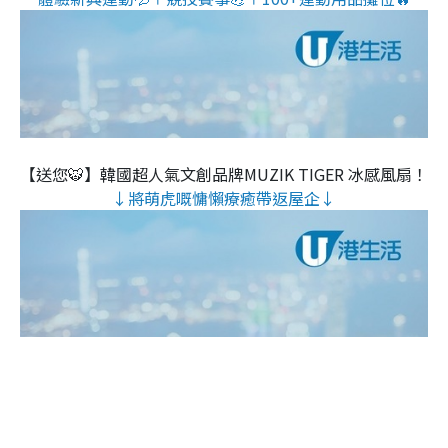
【送您🐯】韓國超人氣文創品牌MUZIK TIGER 冰感風扇！
↓將萌虎嘅慵懶療癒帶返屋企↓