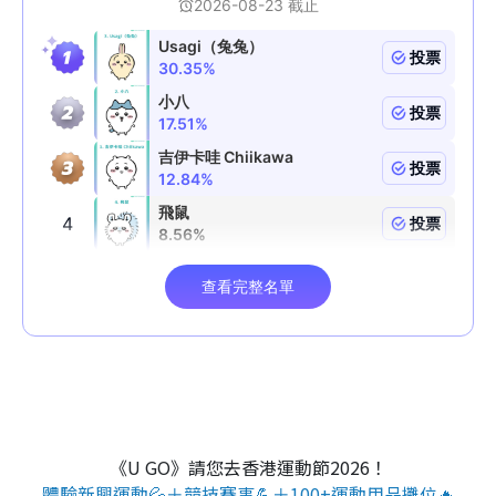
《U GO》請您去香港運動節2026！
體驗新興運動💦＋競技賽事💪＋100+運動用品攤位🔥