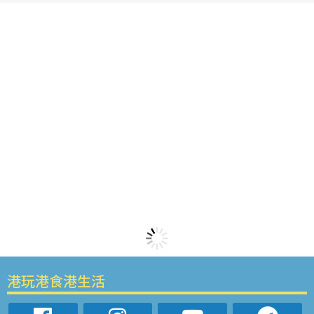
港玩港食港生活