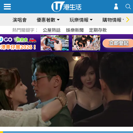
演唱會
優惠著數
玩樂情報
購物情報
熱門關鍵字：
公屋熱話
娛樂新聞
定期存款