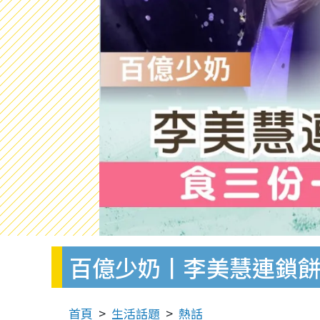
百億少奶丨李美慧連鎖餅
首頁
生活話題
熱話