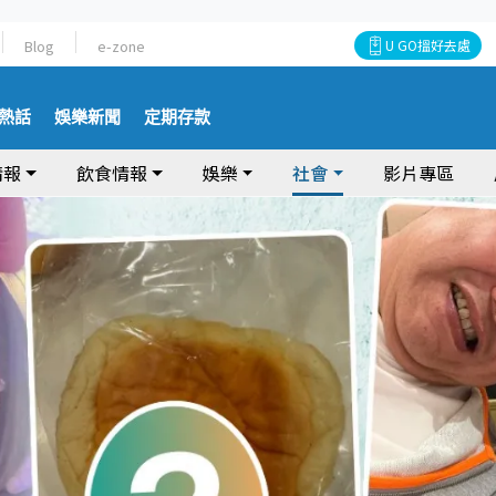
Blog
e-zone
U GO搵好去處
熱話
娛樂新聞
定期存款
情報
飲食情報
娛樂
社會
影片專區