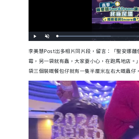
L
P
U
o
l
n
a
a
m
d
y
u
李美慧Post出多相片同片段，留言：「聖安娜
e
t
d
e
:
霉，另一袋就有蟲，大家要小心，在跑馬地店。
4
2
.
3
袋三個裝嘅餐包仔就有一隻半厘米左右大嘅蟲仔
5
%