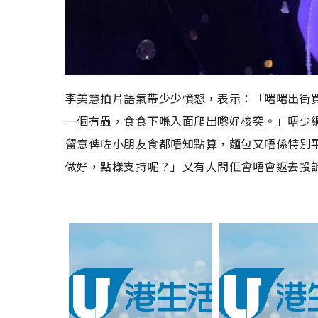
李美慧拍片語氣帶少少憤怒，表示：「啱啱出街
一個有蟲，食食下喺入面爬出嚟好核突。」唔少
留意俾咗小朋友食都唔知點算，麵包又唔係特別
做好，點樣支持呢？」又有人問佢會唔會返去投