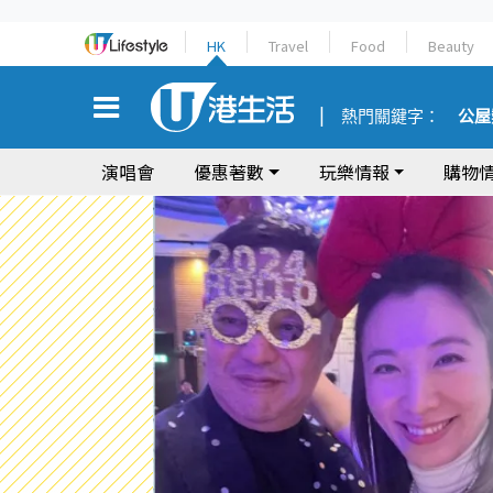
HK
Travel
Food
Beauty
熱門關鍵字：
公屋
演唱會
優惠著數
玩樂情報
購物