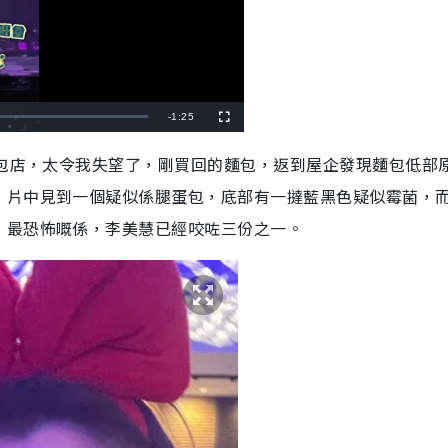
R
-
1:25
F
u
l
e
l
麵包店，太令我失望了，剛買回的麵包，返到屋企發現麵包低部
s
c
m
r
」片中見到一個疑似係腿蛋包，底部有一撻藍黑色疑似霉菌，
e
e
a
n
，最恐怖嘅係，李美慧已經咬咗三份之一。
i
n
i
n
g
T
i
m