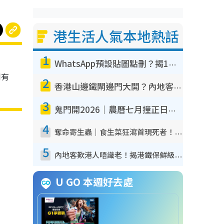
港生活人氣本地熱話
1
WhatsApp預設貼圖點刪？揭1招「反向操作」還原簡潔介面 附3步實測教學
到有
2
香港山邊鐵閘邊門大開？內地客困惑意義何在！網民神回覆：呢種叫法理性防禦
3
鬼門開2026｜農曆七月撞正日全食特別邪？專家警告切忌做一事！揭4大禁忌+2招保平安
4
奪命寄生蟲｜食生菜狂瀉首現死者！疫潮惡化錄1.8萬宗病例 揭洗菜3大謬誤
5
內地客歎港人唔識老！揭港鐵保鮮級冷氣 港人求放過：咪投訴
U GO 本週好去處