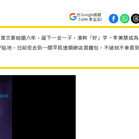
在Google追蹤
《UHK 港生活》
富商曾文豪結婚六年，誕下一女一子，湊夠「好」字。李美慧成為
好貼地，日前佢去到一間平民連鎖餅店買麵包，不過就不幸買