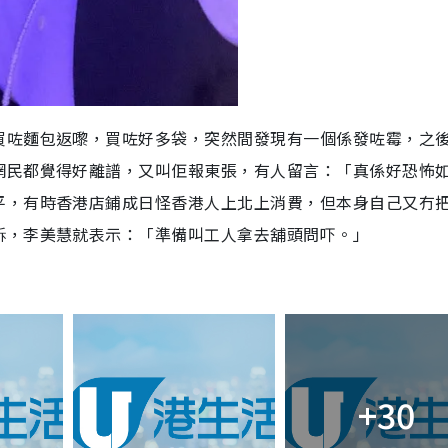
買咗麵包返嚟，買咗好多袋，突然間發現有一個係發咗霉，之
網民都覺得好離譜，又叫佢報東張，有人留言：「真係好恐怖
平，有時香港店鋪成日怪香港人上北上消費，但本身自己又冇
訴，李美慧就表示：「準備叫工人拿去舖頭問吓。」
+30