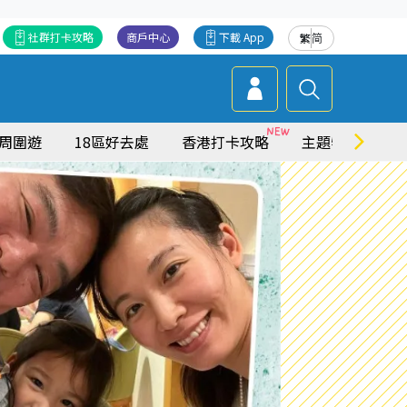
社群打卡攻略
商戶中心
下載 App
繁
简
周圍遊
18區好去處
香港打卡攻略
主題特集