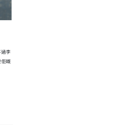
不過李
被佢嘅