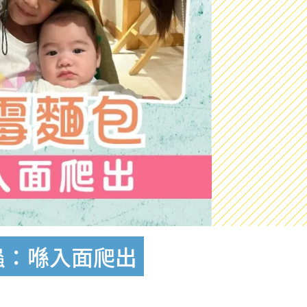
蟲：喺入面爬出