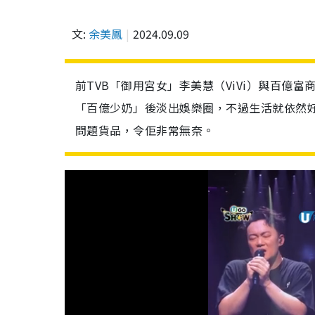
文:
余美鳳
2024.09.09
前TVB「御用宮女」李美慧（ViVi）與百億
「百億少奶」後淡出娛樂圈，不過生活就依然
問題貨品，令佢非常無奈。