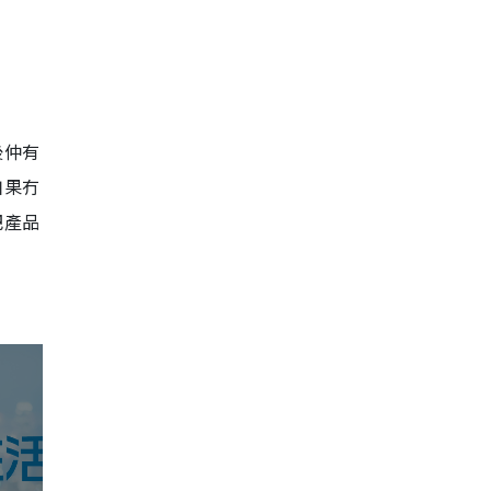
後仲有
如果冇
把產品