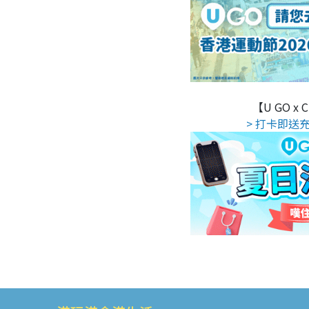
【U GO x
> 打卡即送充