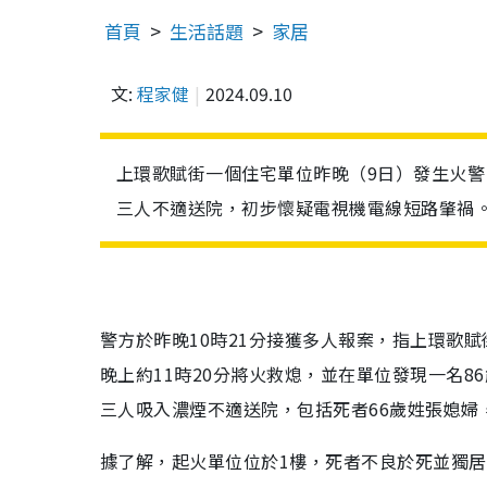
首頁
生活話題
家居
文:
程家健
2024.09.10
上環歌賦街一個住宅單位昨晚（9日）發生火
三人不適送院，初步懷疑電視機電線短路肇禍
警方於昨晚10時21分接獲多人報案，指上環歌
晚上約11時20分將火救熄，並在單位發現一名
三人吸入濃煙不適送院，包括死者66歲姓張媳婦
據了解，起火單位位於1樓，死者不良於死並獨