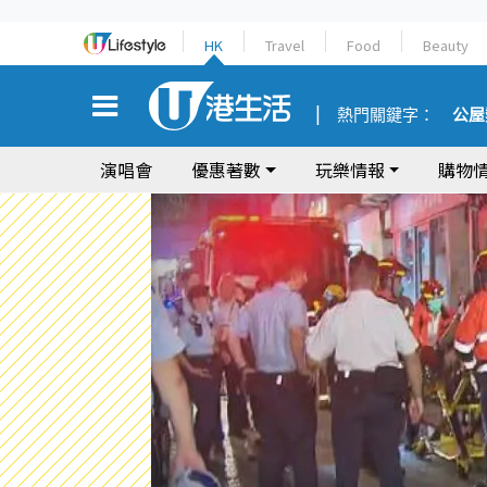
HK
Travel
Food
Beauty
熱門關鍵字：
公屋
演唱會
優惠著數
玩樂情報
購物