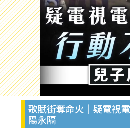
歌賦街奪命火｜疑電視電
陽永隔