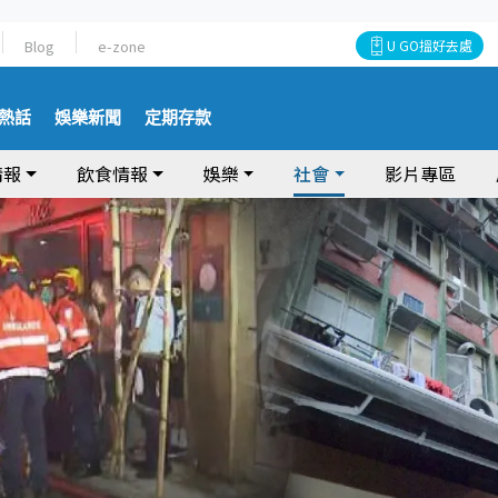
Blog
e-zone
U GO搵好去處
熱話
娛樂新聞
定期存款
情報
飲食情報
娛樂
社會
影片專區