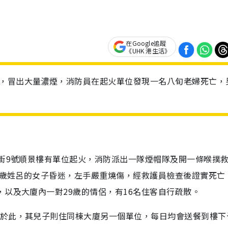
在Google追蹤
《UHK 港生活》
警，冒出大量濃煙，消防員在起火單位發現一名八旬老婦死亡，
。
賦街9號順景樓有單位起火，消防派出一隊煙帽隊及開一條喉撲
86歲姓呂的女子昏迷，左手嚴重燒傷，經救護員檢查後證實死亡
，以及大廈內一對29歲的情侶，有16名住客自行疏散。
居於此，其兒子則住同棟大廈另一個單位，每日均會送餐到樓下