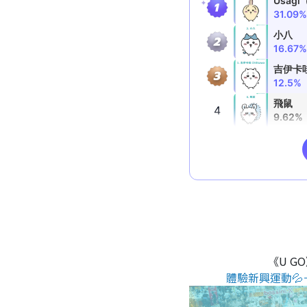
《U G
體驗新興運動💦