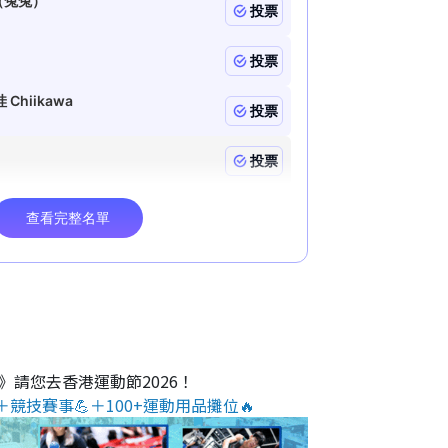
O》請您去香港運動節2026！
＋競技賽事💪＋100+運動用品攤位🔥