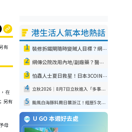
港生活人氣本地熱話
1
另有
裝修拆鐵閘隨時變賊人目標？網民揭2大關鍵用途：裝新式等於白裝？附新舊鐵閘分別
2
網傳公院改用內地/副廠藥？醫生拆解正副廠分別 揭4類人換藥隨時出事
3
怕蟲人士夏日救星！日本3COINS爆紅驅蟲神器$45起 1招「全程免觸碰」輕鬆搞定小強
4
立秋2026｜8月7日立秋進入「多事之秋」 3件事唔做得！專家教6招開運 清枱頭／銀包納氣接好運
救，在
5
；另有
颱風白海豚料周日襲浙江！經歷5次「眼牆置換」極罕見 成登陸內地最長途颱風
U GO 本週好去處
予母