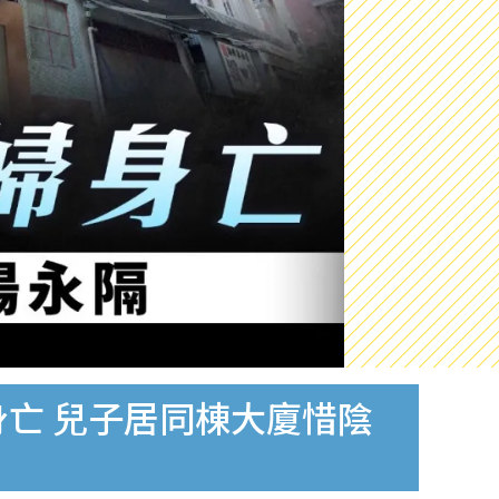
亡 兒子居同棟大廈惜陰