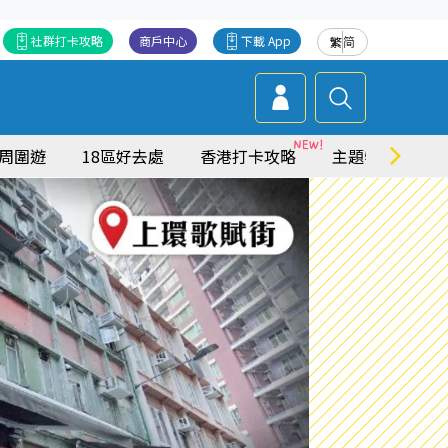
社群打卡攻略
商戶中心
下載 App
繁
简
周圍遊
18區好去處
香港打卡攻略
主題特集