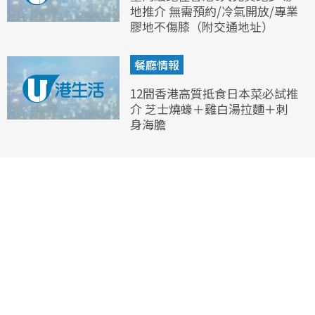
地推介 無需預約/冷氣開放/專業
膠地不傷膝（附交通地址）
餐廳情報
12間香港高質抵食日本菜必試推
介 芝士燒蠔＋雞白湯拉麵＋刺
身海膽