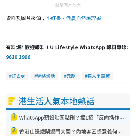
點擊圖片放大
資料及圖片來源：
小紅書
、
漁農自然護理署
有料爆? 歡迎報料！U Lifestyle WhatsApp 報料專線:
9610 1996
好去處
網絡熱話
元朗
猿人爭霸戰
港生活人氣本地熱話
1
WhatsApp預設貼圖點刪？揭1招「反向操作」還原簡潔介面 附3步實測教學
2
香港山邊鐵閘邊門大開？內地客困惑意義何在！網民神回覆：呢種叫法理性防禦