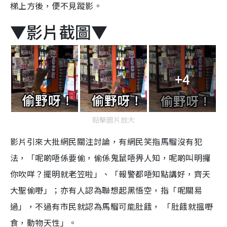
梯上方後，便不見蹤影。
▼影片截圖▼
+4
點擊圖片放大
影片引來大批網民關注討論，有網民笑指馬騮沒有犯
法，「呢啲唔係要偷，偷係鬼鼠唔畀人知，呢啲叫明攞
你吹咩？擺明就老笠啦」、「報警都唔知點講好，齊天
大聖偷嘢」；亦有人認為聯想起黑悟空，指「呢關易
過」，不過有市民就認為馬騮可能肚餓， 「肚餓就搵嘢
食，動物天性」。