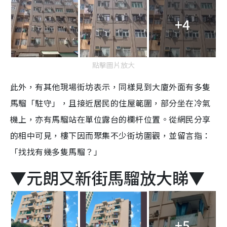
+4
點擊圖片放大
此外，有其他現場街坊表示，同樣見到大廈外面有多隻
馬騮「駐守」，且接近居民的住屋範圍，部分坐在冷氣
機上，亦有馬騮站在單位露台的欄杆位置。從網民分享
的相中可見，樓下因而聚集不少街坊圍觀，並留言指：
「找找有幾多隻馬騮？」
▼元朗又新街馬騮放大睇▼
+5