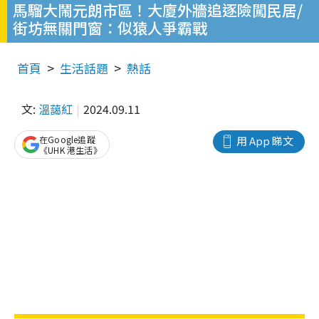
馬騮大鬧元朗市區！大廈外牆追逐險闖民居/
街坊無關門窗：似猿人爭霸戰
首頁
生活話題
熱話
文:
溫藹紅
2024.09.11
在Google追蹤
用 App 睇文
《UHK 港生活》