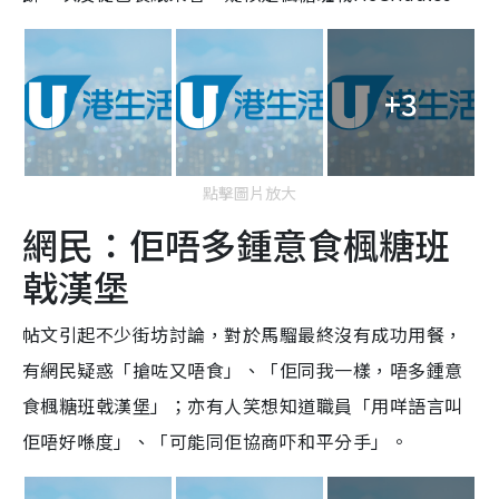
+3
點擊圖片放大
網民：佢唔多鍾意食楓糖班
戟漢堡
帖文引起不少街坊討論，對於馬騮最終沒有成功用餐，
有網民疑惑「搶咗又唔食」、「佢同我一樣，唔多鍾意
食楓糖班戟漢堡」；亦有人笑想知道職員「用咩語言叫
佢唔好喺度」、「可能同佢協商吓和平分手」。