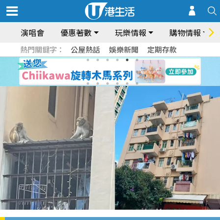
演唱會
優惠著數
玩樂情報
購物情報
熱門關鍵字：
公屋熱話
娛樂新聞
定期存款