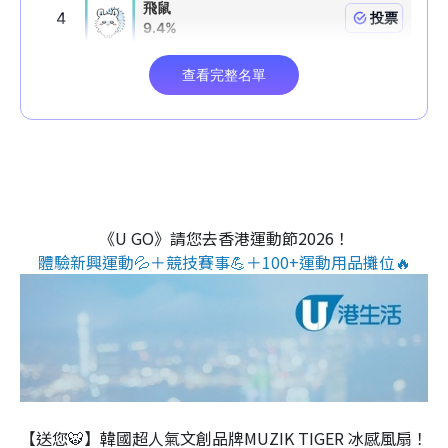
《U GO》請您去香港運動節2026！
體驗新興運動💦＋競技賽事💪＋100+運動用品攤位🔥
【送您🐯】韓國超人氣文創品牌MUZIK TIGER 冰感風扇！