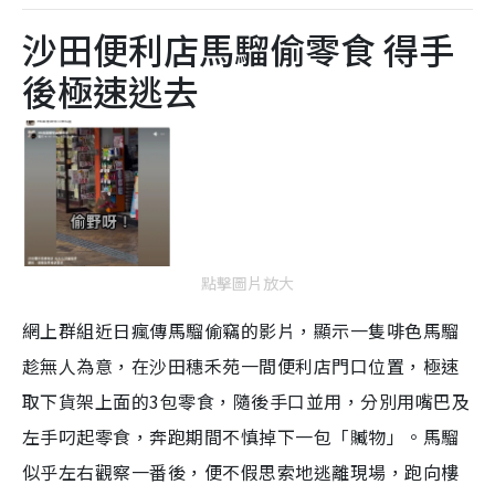
沙田便利店馬騮偷零食 得手
後極速逃去
點擊圖片放大
網上群組近日瘋傳馬騮偷竊的影片，顯示一隻啡色馬騮
趁無人為意，在沙田穗禾苑一間便利店門口位置，極速
取下貨架上面的3包零食，隨後手口並用，分別用嘴巴及
左手叼起零食，奔跑期間不慎掉下一包「贓物」。馬騮
似乎左右觀察一番後，便不假思索地逃離現場，跑向樓