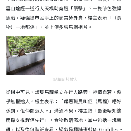
雲山途經一道行人天橋時竟遭「襲擊」？一隻啡色強悍
馬騮，疑強搶市民手上的麥當勞外賣，樓主表示「（食
物）一地都係」，並上傳多張馬騮相片。
點擊圖片放大
從相中可見，該隻馬騮坐立在行人路旁，神情自若，似
乎無懼途人。樓主表示：「房署職員叫佢（馬騮）唔好
係到，佢仲鬧返人。」溝通不果，樓主指「最後唔知邊
度攞支棍趕佢先行」。食物散落滿地，當中包括一塊薯
餅，以及從包裝紙來看，疑似是楓糖班戟McGriddles。