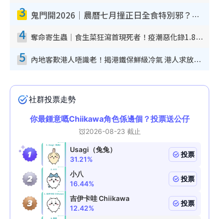
3
鬼門開2026｜農曆七月撞正日全食特別邪？專家警告切忌做一事！揭4大禁忌+2招保平安
4
奪命寄生蟲｜食生菜狂瀉首現死者！疫潮惡化錄1.8萬宗病例 揭洗菜3大謬誤
5
內地客歎港人唔識老！揭港鐵保鮮級冷氣 港人求放過：咪投訴