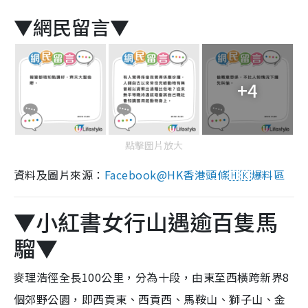
▼網民留言▼
+4
點擊圖片放大
資料及圖片來源：
Facebook@HK香港頭條🇭🇰爆料區
▼小紅書女行山遇逾百隻馬
騮▼
麥理浩徑全長100公里，分為十段，由東至西橫跨新界8
個郊野公園，即西貢東、西貢西、馬鞍山、獅子山、金