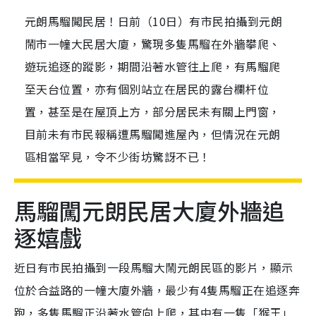
元朗馬騮闖民居！日前（10日）有市民拍攝到元朗
鬧市一幢大民居大廈，驚現多隻馬騮在外牆攀爬、
遊玩追逐的蹤影，期間沿著水管往上爬，有馬騮爬
至天台位置，亦有個別站立在居民的露台欄杆位
置，甚至是在屋頂上方，部分居民未有關上門窗，
目前未有市民報稱遭馬騮闖進屋內，但情況在元朗
區相當罕見，令不少街坊驚訝不已！
馬騮闖元朗民居大廈外牆追
逐嬉戲
近日有市民拍攝到一段馬騮大鬧元朗民區的影片，顯示
位於合益路的一幢大廈外牆，最少有4隻馬騮正在追逐奔
跑，多隻馬騮正沿著水管向上爬，其中有一隻「猴王」