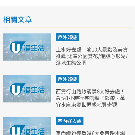
相關文章
戶外郊遊
上水好去處｜逾10大景點及美食
推薦 北區公園賞花/港版心形湖/
濕地生態公園
戶外郊遊
西貢行山路線靚景8大好去處！
最快1小時行完啱親子郊遊、萬
宜水庫東壩世界級地質奇觀
室內好去處
室內緩跑徑香港6大免費跑步場