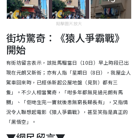
點擊圖片放大
街坊驚奇：
《猿人爭霸戰》
開始
有街坊留言表示，該批馬騮當日（10日）早上時段已出
現在元朗又新街；亦有人指「星期日（8日），我屋企人
駕車回來時，已經係新起公屋地盤（見到）都有三
隻」。不少人相當驚奇，「咁多年都無見過元朗有馬
嬲」、「佢哋生完一竇就後患無窮長睇長有」，又指情
況令人聯想起電影《猿人爭霸戰》，甚至笑指是真正的
「黑悟空」。
▼網民留言▼