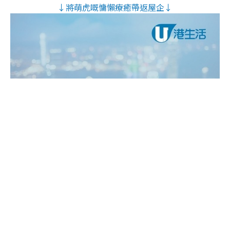
↓將萌虎嘅慵懶療癒帶返屋企↓