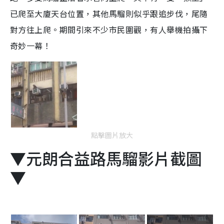
已爬至大廈天台位置，其他馬騮則似乎跟追步伐，尾隨
對方往上爬。期間引來不少市民圍觀，有人舉機拍攝下
奇妙一幕！
點擊圖片放大
▼元朗合益路馬騮影片截圖
▼