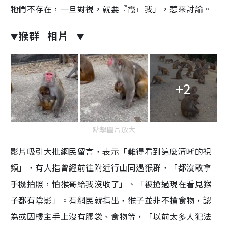
牠們不存在，一旦對視，就要『霞』我」，惹來討論。
猴群
相片
▼
▼
+2
點擊圖片放大
影片吸引大批網民留言，表示「難得看到這麼清晰的視
頻」，有人指曾經前往附近行山同遇猴群，「都沒敢拿
手機拍照，怕猴哥給我沒收了」、「被搶過現在看見猴
子都有陰影」。有網民就指出，猴子並非不搶食物，認
為或因樓主手上沒有膠袋、食物等，「以前太多人犯法