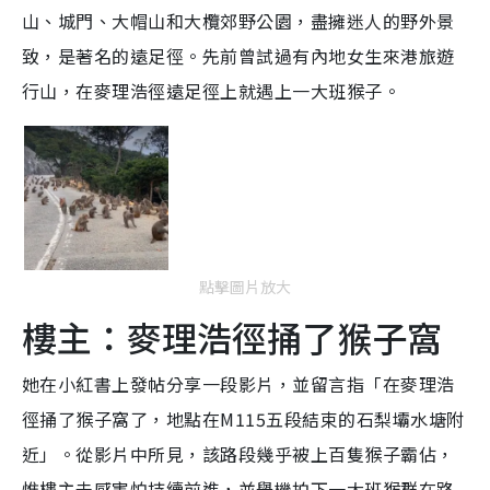
山、城門、大帽山和大欖郊野公園，盡擁迷人的野外景
致，是著名的遠足徑。先前曾試過有內地女生來港旅遊
行山，在麥理浩徑遠足徑上就遇上一大班猴子。
點擊圖片放大
樓主：麥理浩徑捅了猴子窩
她在小紅書上發帖分享一段影片，並留言指「在麥理浩
徑捅了猴子窩了，地點在M115五段結束的石梨壩水塘附
近」。從影片中所見，該路段幾乎被上百隻猴子霸佔，
惟樓主未感害怕持續前進，並舉機拍下一大班猴群在路