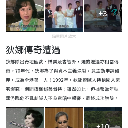
+3
點擊圖片放大
狄娜
傳奇遭遇
狄娜除出奇地幽默、嬌美及睿智外，她的遭遇亦相當傳
奇。70年代，狄娜為了與資本主義決裂，竟主動申請破
產，成為全港第一人！1992年，狄娜遭賊人持槍闖入豪
宅爆竊，期間遭綑綁兼脅持；雖然如此，但據報當年狄
娜仍臨危不亂趁賊人不為意暗中報警，最終成功脫險。
+10