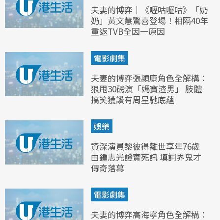
夫妻的博弈｜《嚦咕嚦咕》「奶
奶」黃文慧驚喜登場！相隔40年
重返TVB全因一原因
電影劇集
夫妻的博弈張頴康角色全解構：
狠甩30磅演「媽寶渣男」 肢體
搞笑獲讚有周星馳底蘊
娛樂
資深演員黎彼得離世享年76歲
由鍾志光證實死訊 填詞界鬼才
傳奇落幕
電影劇集
夫妻的博弈高海寧角色全解構：