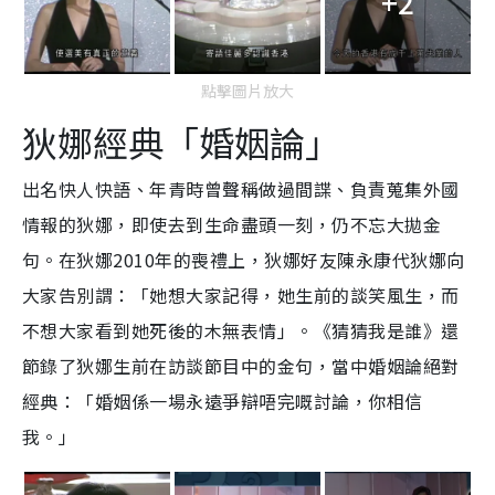
+2
點擊圖片放大
狄娜經典「婚姻論」
出名快人快語、年青時曾聲稱做過間諜、負責蒐集外國
情報的狄娜，即使去到生命盡頭一刻，仍不忘大拋金
句。在狄娜2010年的喪禮上，狄娜好友陳永康代狄娜向
大家告別謂：「她想大家記得，她生前的談笑風生，而
不想大家看到她死後的木無表情」。《猜猜我是誰》還
節錄了狄娜生前在訪談節目中的金句，當中婚姻論絕對
經典：「婚姻係一場永遠爭辯唔完嘅討論，你相信
我。」