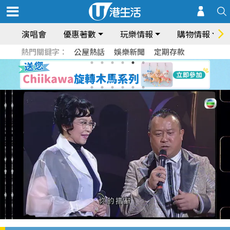
演唱會
優惠著數
玩樂情報
購物情報
熱門關鍵字：
公屋熱話
娛樂新聞
定期存款