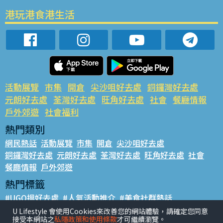
港玩港食港生活
活動展覽
市集
開倉
尖沙咀好去處
銅鑼灣好去處
元朗好去處
荃灣好去處
旺角好去處
社會
餐廳情報
戶外郊遊
社會福利
熱門類別
網民熱話
活動展覽
市集
開倉
尖沙咀好去處
銅鑼灣好去處
元朗好去處
荃灣好去處
旺角好去處
社會
餐廳情報
戶外郊遊
熱門標籤
#UGO搵好去處
#人氣活動推介
#美食社群熱話
#親子玩樂好去處
#ULifestyle應用程式
#限時搶
U Lifestyle 會使用Cookies來改善您的網站體驗，請確定您同意
接受本網站之
私隱政策和使用條款
才可繼續瀏覽。
#UJetso禮物放送
#ULifestyle商戶中心
#著數
#網絡熱話