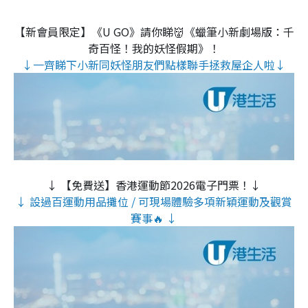
【新會員限定】《U GO》請你睇👹《蠟筆小新劇場版：千
奇百怪！我的妖怪假期》！
↓一齊睇下小新同妖怪朋友們點樣聯手拯救屋企人啦↓
↓ 【免費送】香港運動節2026電子門票！↓
↓ 設過百運動用品攤位 / 可現場體驗多項新穎運動及觀賞
賽事🔥 ↓