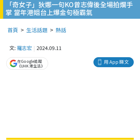
「奇女子」狄娜一句KO曾志偉後全場拍爛手
掌 當年港姐台上爆金句極霸氣
首頁
生活話題
熱話
文:
羅志宏
2024.09.11
在Google追蹤
用 App 睇文
《UHK 港生活》