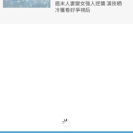
癌末人妻變女強人逆襲 演技晒
冷獲看好爭視后