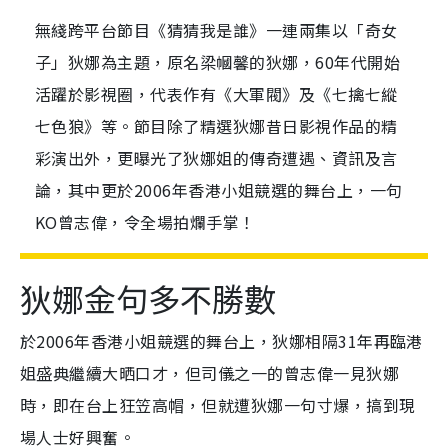
無綫跨平台節目《猜猜我是誰》一連兩集以「奇女
子」狄娜為主題，原名梁幗馨的狄娜，60年代開始
活躍於影視圈，代表作有《大軍閥》及《七擒七縱
七色狼》等。節目除了精選狄娜昔日影視作品的精
彩演出外，更曝光了狄娜姐的傳奇遭遇、資訊及言
論，其中更於2006年香港小姐競選的舞台上，一句
KO曾志偉，令全場拍爛手掌！
狄娜金句多不勝數
於2006年香港小姐競選的舞台上，狄娜相隔31年再臨港
姐盛典繼續大晒口才，但司儀之一的曾志偉一見狄娜
時，即在台上狂笠高帽，但就遭狄娜一句寸爆，搞到現
場人士好興奮。