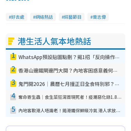
e
a
.
n
0
0
i
%
好去處
網絡熱話
綜藝節目
曾志偉
n
i
港生活人氣本地熱話
n
g
1
T
WhatsApp預設貼圖點刪？揭1招「反向操作」還原簡潔介面 附3步實測教學
i
2
香港山邊鐵閘邊門大開？內地客困惑意義何在！網民神回覆：呢種叫法理性防禦
m
3
e
鬼門開2026｜農曆七月撞正日全食特別邪？專家警告切忌做一事！揭4大禁忌+2招保平安
4
奪命寄生蟲｜食生菜狂瀉首現死者！疫潮惡化錄1.8萬宗病例 揭洗菜3大謬誤
5
內地客歎港人唔識老！揭港鐵保鮮級冷氣 港人求放過：咪投訴