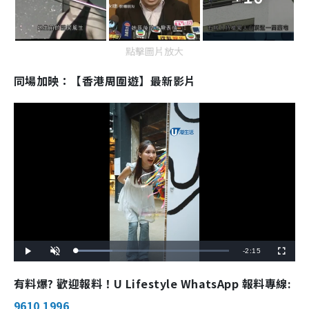
點擊圖片放大
同場加映：【香港周圍遊】最新影片
R
-
2:15
L
P
U
F
o
l
n
u
a
a
m
l
e
d
y
u
l
有料爆? 歡迎報料！U Lifestyle WhatsApp 報料專線:
e
t
s
d
e
c
m
:
r
9610 1996
2
e
4