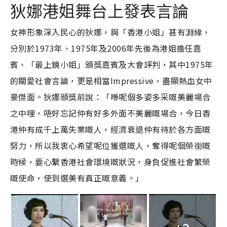
狄娜港姐舞台上發表言論
女神形象深入民心的狄娜，
與「香港小姐」甚有淵緣，
分別於1973年、1975年及2006年先後為港姐擔任嘉
賓、「最上鏡小姐」頒獎嘉賓及大會評判，其中1975年
的關愛社會言論，更是相當Impressive，盡顯熱血女中
豪傑面。狄娜頒獎前說：「喺呢個多姿多采嘅美麗場合
之中哩，唔好忘記仲有好多外面不美麗嘅場合，今日香
港仲有成千上萬失業嘅人，經濟衰退仲有待於各方面嘅
努力，所以我衷心希望呢位獲選嘅人，奪得呢個榮銜嘅
時候，要心繫香港社會環境嘅狀況，身負促進社會繁榮
嘅使命，使到選美有真正嘅意義。」