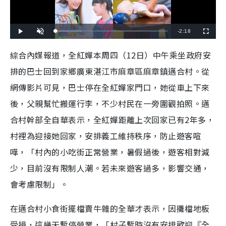
R
-
2:18
L
P
U
F
o
l
n
u
a
a
m
l
e
d
y
u
l
綜合內媒報道，全紅嬋本周四（12日）中午乘坐政府安
e
t
s
d
e
c
m
:
r
排的巴士回到家鄉廣東湛江市麻章區麻章鎮邁合村。從
2
e
3
e
a
.
n
4
網傳影片可見，巴士停在全紅嬋家門口，她從車上下來
8
i
%
後，父親幫忙搬運行李，不少村民在一旁圍觀拍照。邁
n
合村幹部全自華表示，全紅嬋距離上次回家已有2年多，
i
村裡為迎接她回家，安排義工維持秩序，防止遊客喧
n
嘩，「村內的小吃街正常營業，暑假過後，遊客相對減
g
少，目前沒有限制人潮。若未來遊客過多，影響交通，
T
會考慮限制」。
i
m
在邁合村小食街擺檔賣牛雜的全華才表示，因攤檔地板
e
受損，這幾天暫停營業，「村子暫時沒有安排歡迎『全