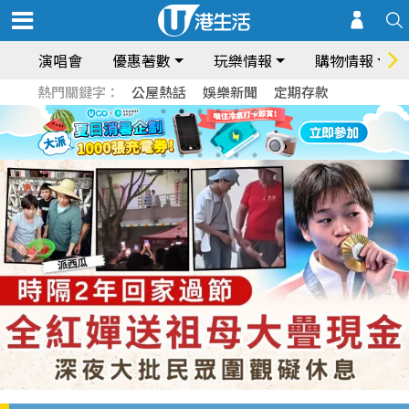
演唱會
優惠著數
玩樂情報
購物情報
熱門關鍵字：
公屋熱話
娛樂新聞
定期存款