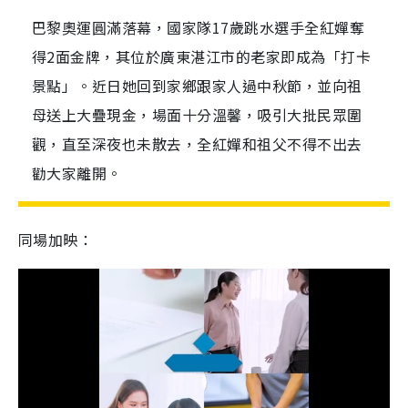
巴黎奧運圓滿落幕，國家隊17歲跳水選手全紅嬋奪
得2面金牌，其位於廣東湛江市的老家即成為「打卡
景點」。近日她回到家鄉跟家人過中秋節，並向祖
母送上大疊現金，場面十分溫馨，吸引大批民眾圍
觀，直至深夜也未散去，全紅嬋和祖父不得不出去
勸大家離開。
同場加映：