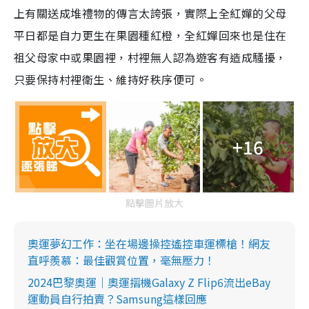
上有關送成堆禮物的傳言太誇張，實際上全紅嬋的父母
平日都是自力更生在果園種紅橙，全紅嬋回來也是住在
祖父母家中或果園裡，村裡無人認為遊客有造成騷擾，
只要保持村裡衛生、維持好秩序便可。
+16
點擊圖片放大
奧運夢幻工作：坐在場邊操控遙控車運標槍！網友
直呼羨慕：最佳觀賞位置，毫無壓力！
2024巴黎奧運｜奧運摺機Galaxy Z Flip6流出eBay
運動員自行拍賣？Samsung這樣回應