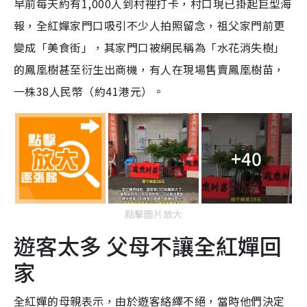
早前每天約有1,000人到村裡打卡，村口現已掛起巨型海
報，全紅嬋家門口吸引不少人拍照留念，祖父家門前更
變成「美食街」，其家門口被網民稱為「水花消失樹」
的鳳凰樹甚至衍生出商機，有人在現場售賣鳳凰樹苗，
一株38人民幣（約41港元）。
+40
點擊圖片放大
遊客太多 父母不讓全紅嬋回
家
全紅嬋的母親表示，由於遊客絡繹不絕，當時他們決定