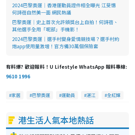
2024巴黎奧運｜香港運動員證件相全曝光 江旻憓
何詩蓓自然美一面 網民熱議
巴黎奧運｜史上首次允許頒獎台上自拍！何詩蓓、
其他選手全用「呢部」手機影！
2024巴黎奧運｜選手村變身愛情競技場？選手村約
炮app使用量激增！官方備30萬個保險套
有料爆? 歡迎報料！U Lifestyle WhatsApp 報料專線:
9610 1996
家居
巴黎奧運
運動員
湛江
全紅嬋
港生活人氣本地熱話
1