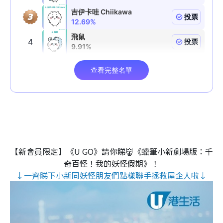
【新會員限定】《U GO》請你睇👹《蠟筆小新劇場版：千
奇百怪！我的妖怪假期》！
↓一齊睇下小新同妖怪朋友們點樣聯手拯救屋企人啦↓