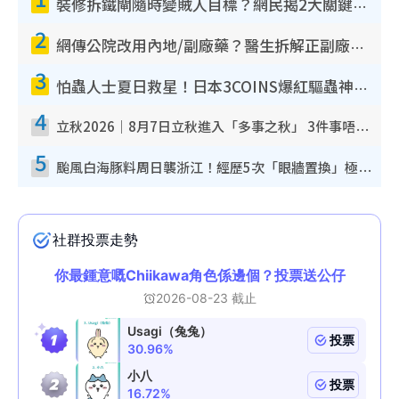
裝修拆鐵閘隨時變賊人目標？網民揭2大關鍵用途：裝新式等於白裝？附新舊鐵閘分別
2
網傳公院改用內地/副廠藥？醫生拆解正副廠分別 揭4類人換藥隨時出事
3
怕蟲人士夏日救星！日本3COINS爆紅驅蟲神器$45起 1招「全程免觸碰」輕鬆搞定小強
4
立秋2026｜8月7日立秋進入「多事之秋」 3件事唔做得！專家教6招開運 清枱頭／銀包納氣接好運
5
颱風白海豚料周日襲浙江！經歷5次「眼牆置換」極罕見 成登陸內地最長途颱風