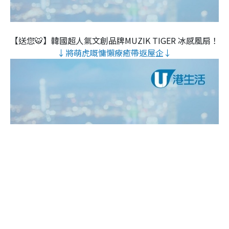
【送您🐯】韓國超人氣文創品牌MUZIK TIGER 冰感風扇！
↓將萌虎嘅慵懶療癒帶返屋企↓