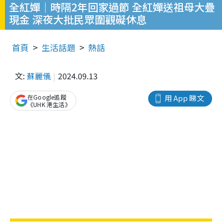
全紅嬋│時隔2年回家過節 全紅嬋送祖母大疊
現金 深夜大批民眾圍觀礙休息
首頁
生活話題
熱話
文:
蘇麗儀
2024.09.13
在Google追蹤
用 App 睇文
《UHK 港生活》