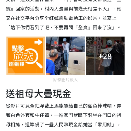
寶』回家的活動，村內人流量與前幾天相差不大」。他
又在社交平台分享全紅嬋駕駛電動車的影片，並寫上
「這下你們看到了吧，不要再問『全寶』回來了沒」。
+28
點擊圖片放大
送祖母大疊現金
從影片可見全紅嬋戴上馬龍買給自己的藍色棒球帽，穿
著白色外套和牛仔褲，一進家門就蹲下跟坐在門口的祖
母相擁，還準備了一疊人民幣現金給她當「零用錢」，