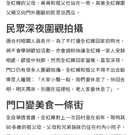
全紅嬋的父母、哥哥和祖父也站在一旁。其後全紅嬋跟
父親又向門外圍觀的民眾派西瓜。
民眾深夜圍觀拍攝
邁合村相關人員表示，為了不打擾全紅嬋回家的時光，
將不會舉辦歡迎活動，亦會請粉絲讓全紅嬋一家人安靜
相處，歡度中秋節。然而全紅嬋回家當晚，直至深夜，
門口仍有很多人圍觀拍攝，全紅嬋和祖父不得不出去勸
導眾人離開：「大家小聲一點，我們要休息了，快回去
吧，明天再來，別圍在這裡啦，老人家要休息了」。
門口變美食一條街
全自華透曾露，全紅嬋對上一次回村是在前年，現時其
80多歲的祖父母、父母和兄弟姊妹仍住在村內小院子，