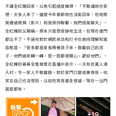
不讓全紅嬋回家，以免引起過度擁擠，「不敢讓她在家
裡，太多人來了。儘管今年春節她也沒能回來，但她常
常通過視頻（影片）和我保持聯繫，我們經常聊天」。
全紅嬋的父親稱，原本只是想安靜地生活，但現在連門
都出不了。不過他對於網民來訪和打卡也抱持理解和寬
容態度，「很多都是家長帶著孩子來，鼓勵自己的孩
子，他們過來轉一轉、逛一逛都很開心，歡迎他們」。
全紅嬋的哥哥全進華曾在直播中表示，一天有近萬人湧
入村，令一家人不敢露臉。對於家門口變成美食街，他
笑言自己也沒想到，以前吃宵夜要走很遠，現在一出門
甚麼都有。
+19