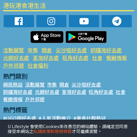
港玩港食港生活
活動展覽
市集
開倉
尖沙咀好去處
銅鑼灣好去處
元朗好去處
荃灣好去處
旺角好去處
社會
餐廳情報
戶外郊遊
社會福利
熱門類別
網民熱話
活動展覽
市集
開倉
尖沙咀好去處
銅鑼灣好去處
元朗好去處
荃灣好去處
旺角好去處
社會
餐廳情報
戶外郊遊
熱門標籤
#UGO搵好去處
#人氣活動推介
#美食社群熱話
#親子玩樂好去處
#ULifestyle應用程式
#限時搶
U Lifestyle 會使用Cookies來改善您的網站體驗，請確定您同意
接受本網站之
私隱政策和使用條款
才可繼續瀏覽。
#UJetso禮物放送
#ULifestyle商戶中心
#著數
#網絡熱話