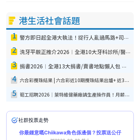
港生活社會話題
1
警方即日起全港大執法！捉行人亂過馬路+司機不專注駕駛！亂過馬路罰$2000
2
洗牙平靚正推介2026︱全港10大牙科診所/醫院懶人包 夜診至8點/鎮靜潔牙/醫療券適用
3
捐書2026︱全港13大捐書/賣書地點懶人包 二手課本最高$150＋舊書換免費咖啡/戲票
4
六合彩攪珠結果 | 六合彩近10期攪珠結果出爐+ 近30期最旺熱門中獎號碼
5
筍工招聘2026｜萊特維健藥廠請生產操作員！月薪高達$1.7萬 冷氣廠房/五天工作/保證雙糧