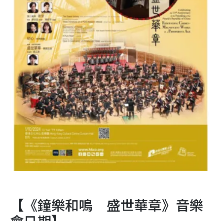
【《鐘樂和鳴 盛世華章》音樂
會日期】