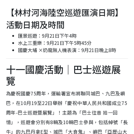
【林村河海陸空巡遊匯演日期】
活動日期及時間
匯景巡遊：9月21日下午4時
水上三重樂：9月21日下午5時45分
國慶大埔 ×奶龍無人機表演：9月21日晚上8時
十一國慶活動｜巴士巡遊展
覽
為慶祝國慶75周年，運輸署宣布將聯同城巴、九巴及嶼
巴，在10月19至22日舉辦「慶祝中華人民共和國成立75
周年-巴士巡遊暨展覽」！主題為「巴士往昔 拾一回
憶」，巡遊會分別有8輛及10輛巴士參與，包括綽號「長
牛」的九巴丹拿E型、城巴「大食鬼」、嶼巴「亞歷山大