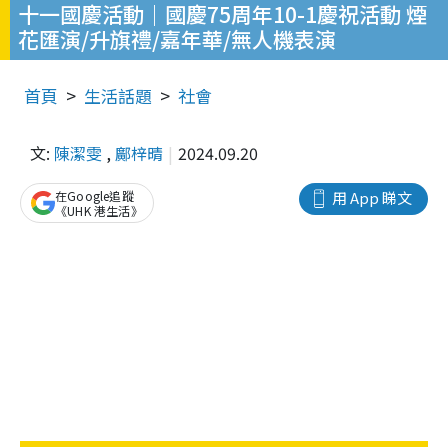
十一國慶活動｜國慶75周年10-1慶祝活動 煙
花匯演/升旗禮/嘉年華/無人機表演
首頁
生活話題
社會
文:
陳潔雯
,
鄺梓晴
2024.09.20
在Google追蹤
用 App 睇文
《UHK 港生活》