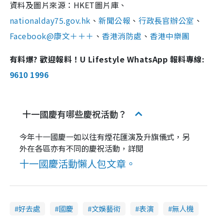
資料及圖片來源：HKET圖片庫、
nationalday75.gov.hk
、
新聞公報
、
行政長官辦公室
、
Facebook@康文＋＋＋
、
香港消防處
、
香港中樂團
有料爆? 歡迎報料！U Lifestyle WhatsApp 報料專線:
9610 1996
十一國慶有哪些慶祝活動？
今年十一國慶一如以往有煙花匯演及升旗儀式，另
外在各區亦有不同的慶祝活動，詳閱
十一國慶活動懶人包文章。
好去處
國慶
文娛藝術
表演
無人機