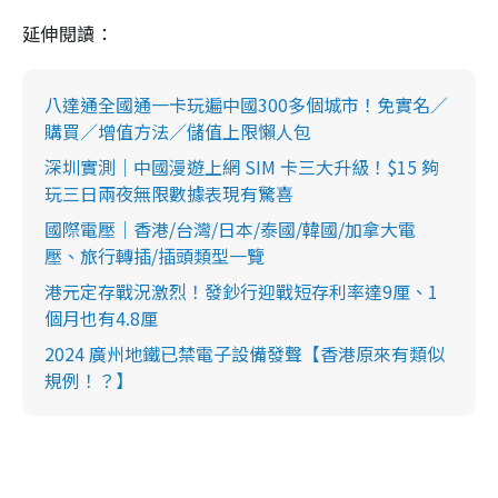
延伸閱讀：
八達通全國通一卡玩遍中國300多個城市！免實名／
購買／增值方法／儲值上限懶人包
深圳實測｜中國漫遊上網 SIM 卡三大升級！$15 夠
玩三日兩夜無限數據表現有驚喜
國際電壓｜香港/台灣/日本/泰國/韓國/加拿大電
壓、旅行轉插/插頭類型一覽
港元定存戰況激烈！發鈔行迎戰短存利率達9厘、1
個月也有4.8厘
2024 廣州地鐵已禁電子設備發聲【香港原來有類似
規例！？】