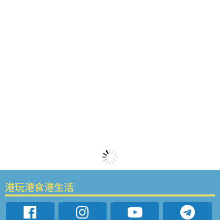
港玩港食港生活