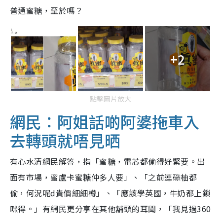
普通蜜糖，至於嗎？
+2
點擊圖片放大
網民：阿姐話啲阿婆拖車入
去轉頭就唔見晒
有心水清網民解答，指「蜜糖，電芯都偷得好緊要。出
面有市場，蜜盧卡蜜糖仲多人要」、「之前連碌柚都
偷，何況呢d貴價細細樽」、「應該學英國，牛奶都上鎖
咪得。」有網民更分享在其他舖頭的耳聞，「我見過360