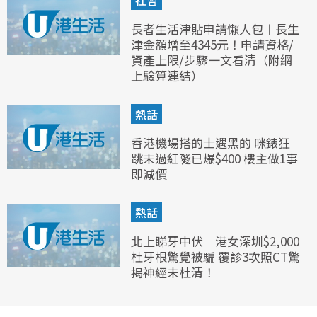
社會
長者生活津貼申請懶人包︱長生
津金額增至4345元！申請資格/
資產上限/步驟一文看清（附網
上驗算連結）
熱話
香港機場搭的士遇黑的 咪錶狂
跳未過紅隧已爆$400 樓主做1事
即減價
熱話
北上睇牙中伏｜港女深圳$2,000
杜牙根驚覺被騙 覆診3次照CT驚
揭神經未杜清！