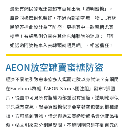
最近有網民發現連鎖超市百貨出現「透明蜜糖」，
瓶身同樣密封包裝好，不過內部卻空無一物......有網
民解答指此設計為了防盜，更指其中一款蜜糖尤其
搶手！有網民則分享在其他店舖聽說的消息：「阿
姐話啲阿婆拖車入去轉頭就唔見晒」，相當猖狂！
AEON放空罐賣蜜糖防盜
經濟不景氣引致愈來愈多人鋌而走險以身試法？有網民
在Facebook群組「AEON Stores關注組」發布2張圖
片，從圖中可見所有瓶罐內部並沒有蜜糖，透明乾淨似
乎只盛有空氣。想要買蜜糖似乎要拿著空包裝到櫃檯結
賬，方可拿到實物，情況與過去買奶粉或名貴保健品相
似。帖文引來部分網民疑問，不解明明只是不到百元的