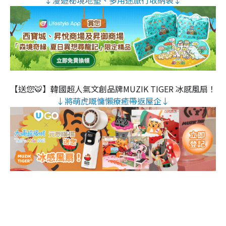
↓漫遊秘境地墊、多用途旅行收納袋↓
【送您🐯】韓國超人氣文創品牌MUZIK TIGER 冰感風扇！
↓將萌虎嘅慵懶療癒帶返屋企↓