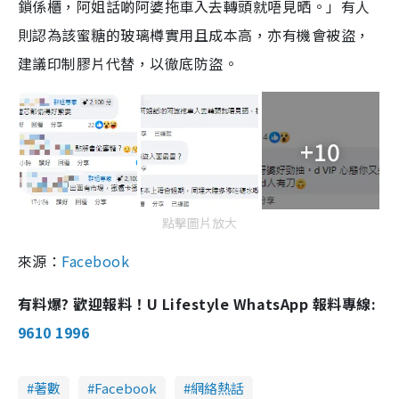
鎖係櫃，阿姐話啲阿婆拖車入去轉頭就唔見晒。」有人
則認為該蜜糖的玻璃樽實用且成本高，亦有機會被盜，
建議印制膠片代替，以徹底防盜。
+10
點擊圖片放大
來源：
Facebook
有料爆? 歡迎報料！U Lifestyle WhatsApp 報料專線:
9610 1996
著數
Facebook
網絡熱話