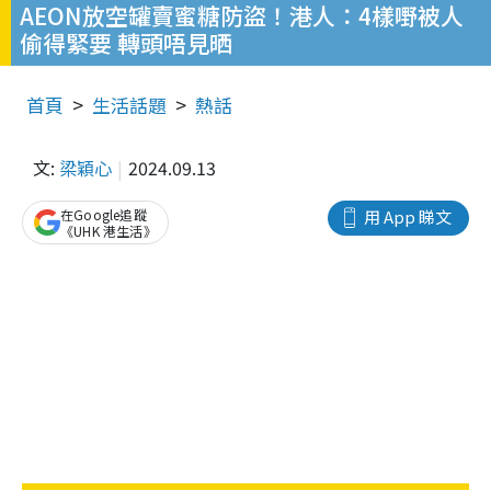
AEON放空罐賣蜜糖防盜！港人：4樣嘢被人
偷得緊要 轉頭唔見晒
首頁
生活話題
熱話
文:
梁穎心
2024.09.13
在Google追蹤
用 App 睇文
《UHK 港生活》