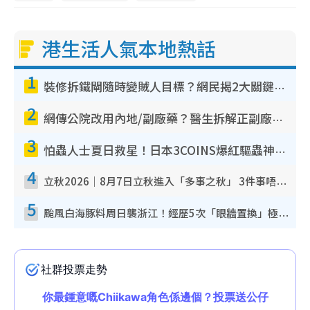
港生活人氣本地熱話
1
裝修拆鐵閘隨時變賊人目標？網民揭2大關鍵用途：裝新式等於白裝？附新舊鐵閘分別
2
網傳公院改用內地/副廠藥？醫生拆解正副廠分別 揭4類人換藥隨時出事
3
怕蟲人士夏日救星！日本3COINS爆紅驅蟲神器$45起 1招「全程免觸碰」輕鬆搞定小強
4
立秋2026｜8月7日立秋進入「多事之秋」 3件事唔做得！專家教6招開運 清枱頭／銀包納氣接好運
5
颱風白海豚料周日襲浙江！經歷5次「眼牆置換」極罕見 成登陸內地最長途颱風