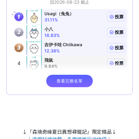
↓「森境奇緣夏日異想尋龍記」限定精品↓